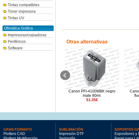
Tintas compatibles
Tóner impresora
Tintas UV
Ofimática Gráfica
Impresoras/copiadoras
Otras alternativas
Periféricos
Software
Canon PFI-1000M Magenta
Canon PFI-4100MBK negro
Cano
80ml.
mate 80ml.
fl
47.94€
51.35€
GRAN FORMATO
SUBLIMACIÓN
SOPORTES G
Plotters CAD
Impresión DTF
Expositores y 
Plotters Multifunción
Serigrafía
Papel para Lá