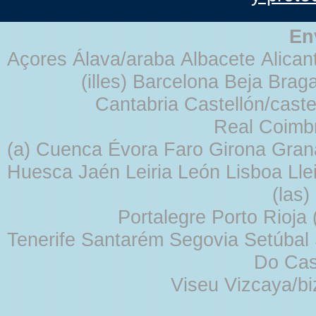
En
Açores Álava/araba Albacete Alicant
(illes) Barcelona Beja Br
Cantabria Castellón/cast
Real Coimb
(a) Cuenca Évora Faro Girona Gra
Huesca Jaén Leiria León Lisboa Lle
(las
Portalegre Porto Rioja
Tenerife Santarém Segovia Setúbal S
Do Cas
Viseu Vizcaya/b