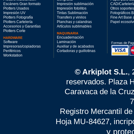
Escáners Gran formato
Impresión sublimación
CAD/Cartelerí
Plotters Usados
Impresión fotolitos
Otros soportes
Impresión UV
Tintas Sublimación
Fotográficos 
Plotters Fotografía
Transfers y vinilos
Fine Art Base
Plotters Cartelería
Planchas y calandras
Papel ecosolv
Accesorios y Garantías
Artículos sublimables
Plotters Corte
MAQUINARIA
Encuadernación
HARDWARE
Software
Laminación
Formas de Pag
Impresoras/copiadoras
Auxiliar y de acabados
Periféricos
Cortadoras y guillotinas
Workstation
© Arkiplot S.L.
,
reservados. Plaza 
Caravaca de la Cruz
7
Registro Mercantil de
Hoja MU-84627, incrip
y prote