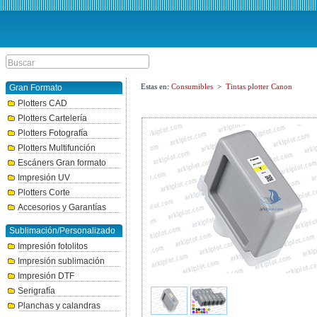
Estas en:
Consumibles
>
Tintas plotter Canon
Gran Formato
Plotters CAD
Plotters Cartelería
Plotters Fotografía
Plotters Multifunción
Escáners Gran formato
Impresión UV
Plotters Corte
Accesorios y Garantías
Sublimación/Personalizado
Impresión fotolitos
Impresión sublimación
Impresión DTF
Serigrafía
Planchas y calandras