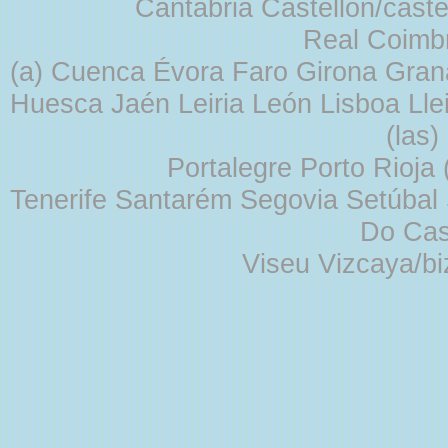
Cantabria Castellón/cast
Real Coimb
(a) Cuenca Évora Faro Girona Gra
Huesca Jaén Leiria León Lisboa Lle
(las
Portalegre Porto Rioja
Tenerife Santarém Segovia Setúbal S
Do Cas
Viseu Vizcaya/b