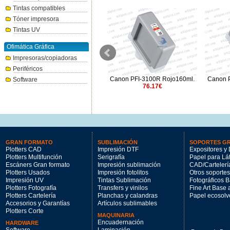
Tintas compatibles
Tóner impresora
Tintas UV
Ofimática Gráfica
Impresoras/copiadoras
Periféricos
Canon PF-10 Cabezal
Canon PFI-3100R Rojo160ml.
Canon 
Software
488.27€
76.17€
GRAN FORMATO
SUBLIMACIÓN
SOPORTES G
Plotters CAD
Impresión DTF
Expositores y 
Plotters Multifunción
Serigrafía
Papel para Lá
Escáners Gran formato
Impresión sublimación
CAD/Cartelerí
Plotters Usados
Impresión fotolitos
Otros soportes
Impresión UV
Tintas Sublimación
Fotográficos 
Plotters Fotografía
Transfers y vinilos
Fine Art Base
Plotters Cartelería
Planchas y calandras
Papel ecosolv
Accesorios y Garantías
Artículos sublimables
Plotters Corte
MAQUINARIA
Encuadernación
HARDWARE