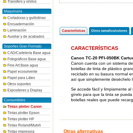
Transfers y vinilos
Maquinaria
Cortadoras y guillotinas
Encuadernación
Laminación
Características
Otros tamaños/colores
Auxiliar y de acabados
Soportes Gran Formato
CARACTERÍSTICAS
CAD/Cartelería Base agua
Canon TC-20 PFI-050BK Cartuc
Fotográficos Base agua
Canon cuenta con un sistema de t
Fine Art Base agua
botellas de tinta de plástico gra
Papel ecosolvente
reciclado en su basura normal en 
Papel para Látex
así que simplemente deséchelo 
Otros soportes
Se accede fácil y limpiamente al
Expositores y Display
gírelo para que la tinta se pued
botellas reales que puede reca
Consumibles
Tintas plotter Canon
Tintas plotter Epson
Tintas plotter HP
Tintas Roland/Mutoh
Otras alternativas
Tintas impresora