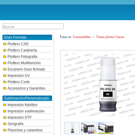
Estas en:
Consumibles
>
Tintas plotter Canon
Gran Formato
Plotters CAD
Plotters Cartelería
Plotters Fotografía
Plotters Multifunción
Escáners Gran formato
Impresión UV
Plotters Corte
Accesorios y Garantías
Sublimación/Personalizado
Impresión fotolitos
Impresión sublimación
Impresión DTF
Serigrafía
Planchas y calandras