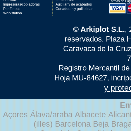
Software
Laminación
Formas de Pag
Impresoras/copiadoras
Auxiliar y de acabados
Periféricos
Cortadoras y guillotinas
Workstation
© Arkiplot S.L.
,
reservados. Plaza 
Caravaca de la Cruz
7
Registro Mercantil de
Hoja MU-84627, incrip
y prote
En
Açores Álava/araba Albacete Alicant
(illes) Barcelona Beja Br