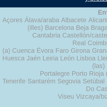
En
Açores Álava/araba Albacete Alicant
(illes) Barcelona Beja Br
Cantabria Castellón/cast
Real Coimb
(a) Cuenca Évora Faro Girona Gra
Huesca Jaén Leiria León Lisboa Lle
(las
Portalegre Porto Rioja
Tenerife Santarém Segovia Setúbal S
Do Cas
Viseu Vizcaya/b