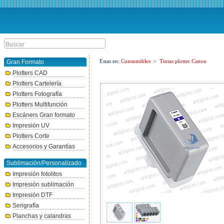
Estas en:
Consumibles
>
Tintas plotter Canon
Gran Formato
Plotters CAD
Plotters Cartelería
Plotters Fotografía
Plotters Multifunción
Escáners Gran formato
Impresión UV
Plotters Corte
Accesorios y Garantías
Sublimación/Personalizado
Impresión fotolitos
Impresión sublimación
Impresión DTF
Serigrafía
Planchas y calandras