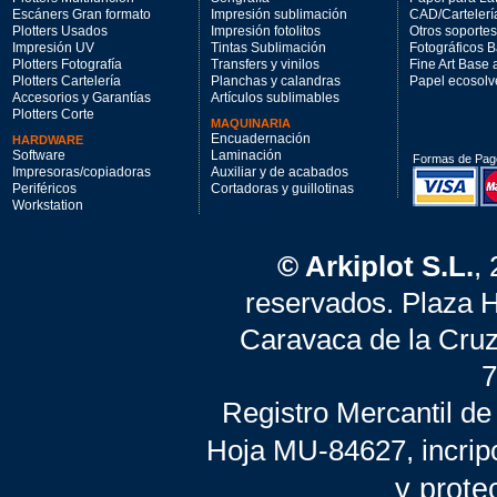
Escáners Gran formato
Impresión sublimación
CAD/Cartelerí
Plotters Usados
Impresión fotolitos
Otros soportes
Impresión UV
Tintas Sublimación
Fotográficos 
Plotters Fotografía
Transfers y vinilos
Fine Art Base
Plotters Cartelería
Planchas y calandras
Papel ecosolv
Accesorios y Garantías
Artículos sublimables
Plotters Corte
MAQUINARIA
Encuadernación
HARDWARE
Software
Laminación
Formas de Pag
Impresoras/copiadoras
Auxiliar y de acabados
Periféricos
Cortadoras y guillotinas
Workstation
© Arkiplot S.L.
,
reservados. Plaza 
Caravaca de la Cruz
7
Registro Mercantil de
Hoja MU-84627, incrip
y prote