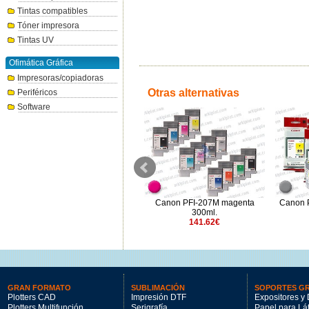
Tintas compatibles
Tóner impresora
Tintas UV
Ofimática Gráfica
Impresoras/copiadoras
Otras alternativas
Periféricos
Software
e
Canon PFI-120BK negro foto
Canon PFI-207M magenta
Canon P
130ml.
300ml.
74.21€
141.62€
GRAN FORMATO
SUBLIMACIÓN
SOPORTES G
Plotters CAD
Impresión DTF
Expositores y 
Plotters Multifunción
Serigrafía
Papel para Lá