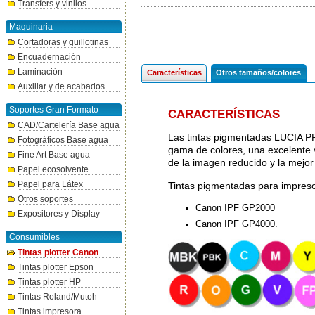
Transfers y vinilos
Maquinaria
Cortadoras y guillotinas
Encuadernación
Laminación
Características
Otros tamaños/colores
Auxiliar y de acabados
Soportes Gran Formato
CARACTERÍSTICAS
CAD/Cartelería Base agua
Las tintas pigmentadas LUCIA P
Fotográficos Base agua
gama de colores, una excelente v
Fine Art Base agua
de la imagen reducido y la mejo
Papel ecosolvente
Papel para Látex
Tintas pigmentadas para impres
Otros soportes
Canon IPF GP2000
Expositores y Display
Canon IPF GP4000.
Consumibles
Tintas plotter Canon
Tintas plotter Epson
Tintas plotter HP
Tintas Roland/Mutoh
Tintas impresora