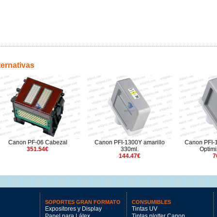
ternativas
PF-06 Cabezal
Canon PFI-1300Y amarillo
Canon PFI-1100CO C
351.54€
330ml.
Optimizer 160ml.
144.47€
76.17€
SOPORTES GRAN FORMATO
CONSUMIBLES
Expositores y Display
Tintas UV
Papel para Látex
Tintas plotter Canon