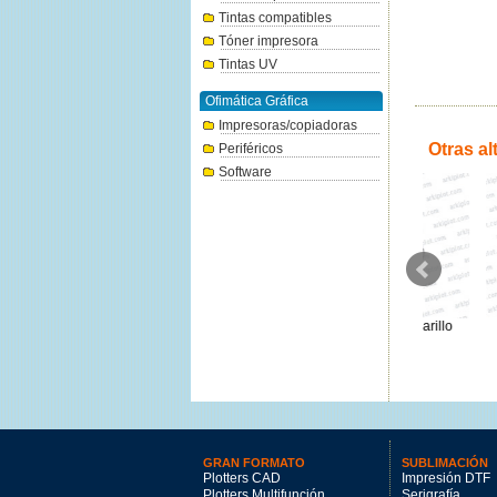
Tintas compatibles
Tóner impresora
Tintas UV
Ofimática Gráfica
Impresoras/copiadoras
Otras al
Periféricos
Software
Canon PFI-206BK negro foto
Canon PFI-2300Y Amarillo
Canon 
300ml.
330ml.
141.62€
144.47€
GRAN FORMATO
SUBLIMACIÓN
Plotters CAD
Impresión DTF
Plotters Multifunción
Serigrafía