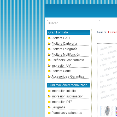
Estas en:
Consum
Gran Formato
Plotters CAD
Plotters Cartelería
Plotters Fotografía
Plotters Multifunción
Escáners Gran formato
Impresión UV
Plotters Corte
Accesorios y Garantías
Sublimación/Personalizado
Impresión fotolitos
Impresión sublimación
Impresión DTF
Serigrafía
Planchas y calandras