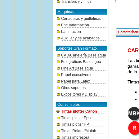
Transfers y vinilos
Maquinaria
Cortadoras y guillotinas
Encuadernación
Laminación
Característi
Auxiliar y de acabados
Soportes Gran Formato
CAR
CAD/Cartelería Base agua
Las t
Fotográficos Base agua
gama 
Fine Art Base agua
de la
Papel ecosolvente
Papel para Látex
Tinta
Otros soportes
Expositores y Display
Consumibles
Tintas plotter Canon
Tintas plotter Epson
Tintas plotter HP
Tintas Roland/Mutoh
Tintas impresora