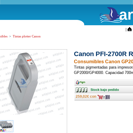
a
ini
|
ibles
>
Tintas plotter Canon
Canon PFI-2700R R
Consumibles Canon GP2
Tintas pigmentadas para impreso
GP2000/GP4000. Capacidad 700ml
Ancho
Stock
Stock bajo pedido
bajo
pedido
259,02€ con