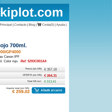
rkiplot.com
cio
Cesta
Principal
|
Contacto
|
Blog
|
Cesta(0)
|
Ayuda
|
ojo 700ml.
000/GP4000
ras Canon IPF
. Color rojo.
Ref: 5293C001AA
Precio (sin IVA):
€ 357,18
OFERTA (sin IVA):
€ 264,31
Total IVA incl.:
€ 313,41
Importe total (sin IVA):
Añadir al carro
€ 259,02