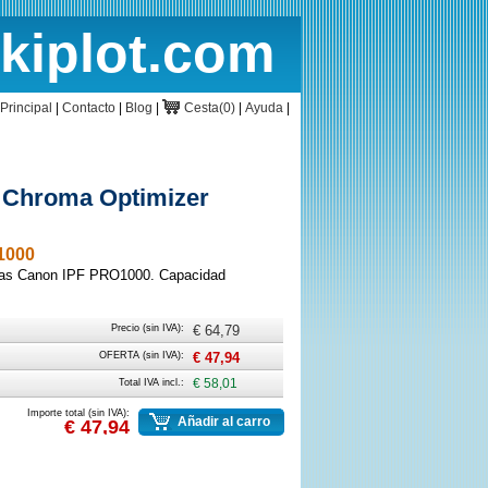
rkiplot.com
cio
Cesta
Principal
|
Contacto
|
Blog
|
Cesta(0)
|
Ayuda
|
 Chroma Optimizer
1000
oras Canon IPF PRO1000. Capacidad
Precio (sin IVA):
€ 64,79
OFERTA (sin IVA):
€ 47,94
Total IVA incl.:
€ 58,01
Importe total (sin IVA):
Añadir al carro
€ 47,94