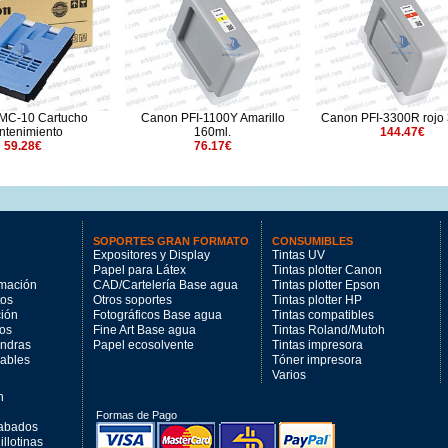
MC-10 Cartucho
Canon PFI-1100Y Amarillo
Canon PFI-3300R rojo 
tenimiento
160ml.
144.47€
59.28€
76.17€
SOPORTES GRAN FORMATO
CONSUMIBLES
Expositores y Display
Tintas UV
Papel para Látex
Tintas plotter Canon
imación
CAD/Cartelería Base agua
Tintas plotter Epson
tos
Otros soportes
Tintas plotter HP
ción
Fotográficos Base agua
Tintas compatibles
los
Fine Art Base agua
Tintas Roland/Mutoh
andras
Papel ecosolvente
Tintas impresora
mables
Tóner impresora
Varios
n
Formas de Pago
cabados
llotinas