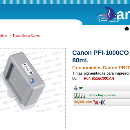
a
ini
|
ibles
>
Tintas plotter Canon
Canon PFI-1000CO
80ml.
Consumibles Canon PRO
Tintas pigmentadas para impres
80ml.
Ref: 0556C001AA
Ancho
Stock
Stock bajo pedido
bajo
pedido
46,98€ con