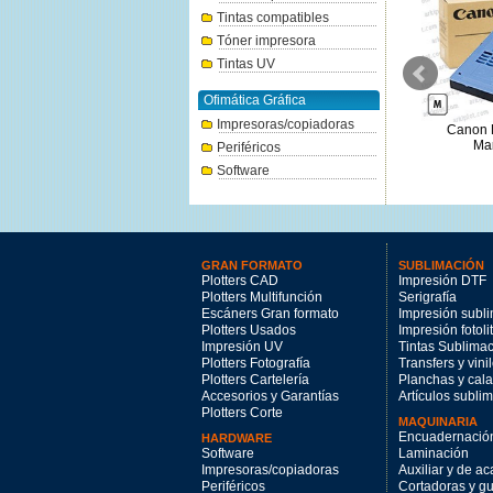
Tintas compatibles
Tóner impresora
Tintas UV
Ofimática Gráfica
Impresoras/copiadoras
Canon PFI-1700PM foto
Canon PFI-110Y amarillo
Canon 
magenta 700ml.
160ml.
Man
Periféricos
264.31€
76.17€
Software
GRAN FORMATO
SUBLIMACIÓN
Plotters CAD
Impresión DTF
Plotters Multifunción
Serigrafía
Escáners Gran formato
Impresión subl
Plotters Usados
Impresión fotoli
Impresión UV
Tintas Sublima
Plotters Fotografía
Transfers y vini
Plotters Cartelería
Planchas y cal
Accesorios y Garantías
Artículos subli
Plotters Corte
MAQUINARIA
Encuadernació
HARDWARE
Software
Laminación
Impresoras/copiadoras
Auxiliar y de a
Periféricos
Cortadoras y gui