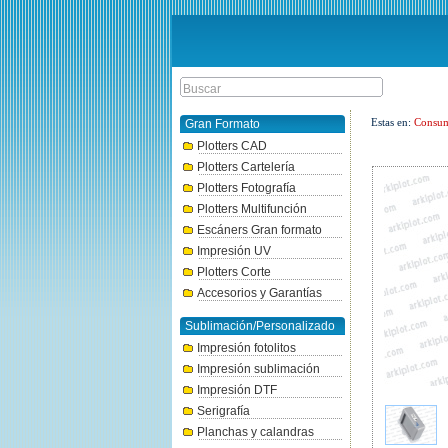
Estas en:
Consum
Gran Formato
Plotters CAD
Plotters Cartelería
Plotters Fotografía
Plotters Multifunción
Escáners Gran formato
Impresión UV
Plotters Corte
Accesorios y Garantías
Sublimación/Personalizado
Impresión fotolitos
Impresión sublimación
Impresión DTF
Serigrafía
Planchas y calandras