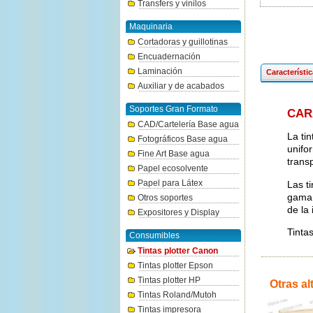
Transfers y vinilos
Maquinaria
Cortadoras y guillotinas
Encuadernación
Laminación
Característi
Auxiliar y de acabados
Soportes Gran Formato
CAR
CAD/Cartelería Base agua
La ti
Fotográficos Base agua
unifo
Fine Art Base agua
transp
Papel ecosolvente
Papel para Látex
Las t
gama 
Otros soportes
de la
Expositores y Display
Tinta
Consumibles
Tintas plotter Canon
Tintas plotter Epson
Tintas plotter HP
Otras al
Tintas Roland/Mutoh
Tintas impresora