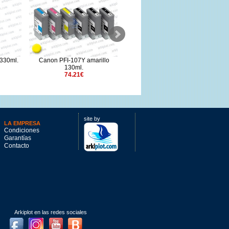
330ml.
Canon PFI-107Y amarillo
Canon PFI-1700Y amarillo
130ml.
700ml.
74.21€
264.31€
site by
LA EMPRESA
Condiciones
Garantías
Contacto
Arkiplot en las redes sociales
Facebook
Instagram
Youtube
Blog