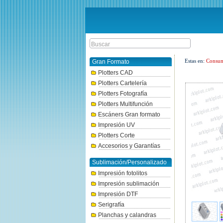
Estas en:
Consum
Gran Formato
Plotters CAD
Plotters Cartelería
Plotters Fotografía
Plotters Multifunción
Escáners Gran formato
Impresión UV
Plotters Corte
Accesorios y Garantías
Sublimación/Personalizado
Impresión fotolitos
Impresión sublimación
Impresión DTF
Serigrafía
Planchas y calandras