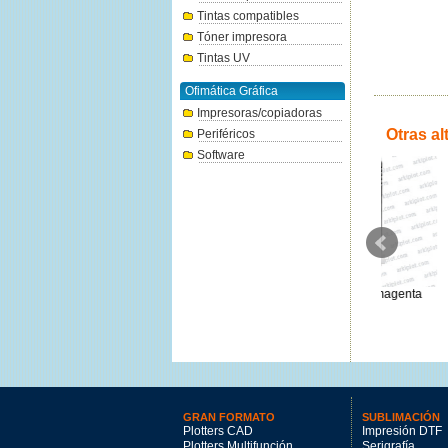
Tintas compatibles
Tóner impresora
Tintas UV
Ofimática Gráfica
Impresoras/copiadoras
Otras al
Periféricos
Software
Canon PFI-110Y amarillo
Canon PFI-120M magenta
Canon P
160ml.
130ml.
76.17€
74.21€
GRAN FORMATO
SUBLIMACIÓN
Plotters CAD
Impresión DTF
Plotters Multifunción
Serigrafía