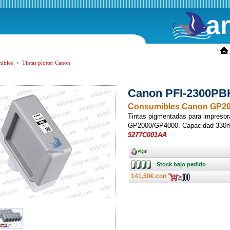
a
ini
|
ibles
>
Tintas plotter Canon
Canon PFI-2300PBK
Consumibles Canon GP2
Tintas pigmentadas para impreso
GP2000/GP4000. Capacidad 330m
5277C001AA
Ancho
Stock
Stock bajo pedido
bajo
pedido
141,58€ con