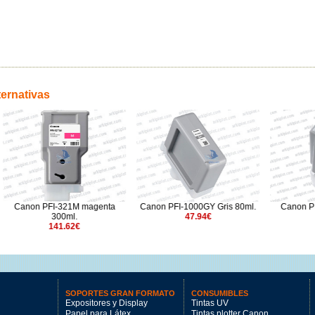
ternativas
FI-321M magenta
Canon PFI-1000GY Gris 80ml.
Canon PFI-4100Y ama
300ml.
47.94€
80ml.
141.62€
51.35€
SOPORTES GRAN FORMATO
CONSUMIBLES
Expositores y Display
Tintas UV
Papel para Látex
Tintas plotter Canon