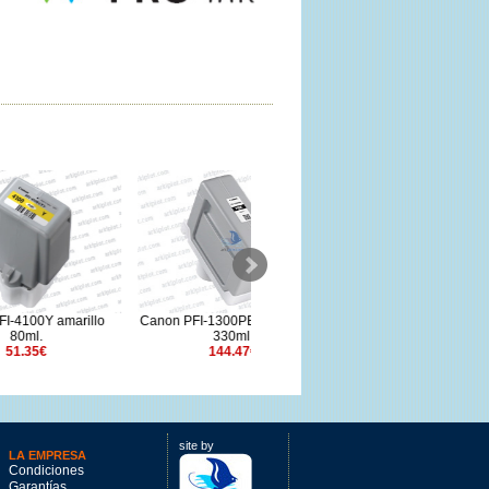
rillo
Canon PFI-1300PBK negro foto
Canon PFI-3700Y amarillo
330ml.
700ml.
144.47€
264.31€
site by
LA EMPRESA
Condiciones
Garantías