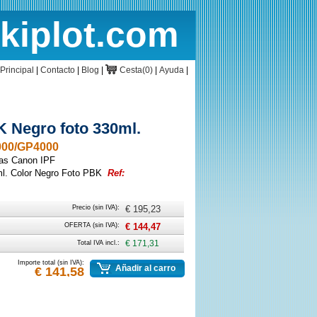
rkiplot.com
cio
Cesta
Principal
|
Contacto
|
Blog
|
Cesta(0)
|
Ayuda
|
 Negro foto 330ml.
000/GP4000
ras Canon IPF
l. Color Negro Foto PBK
Ref:
Precio (sin IVA):
€ 195,23
OFERTA (sin IVA):
€ 144,47
Total IVA incl.:
€ 171,31
Importe total (sin IVA):
Añadir al carro
€ 141,58