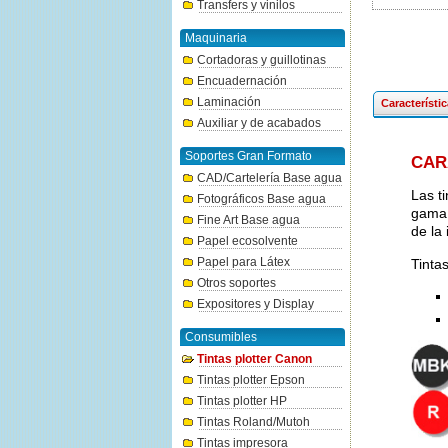
Transfers y vinilos
Maquinaria
Cortadoras y guillotinas
Encuadernación
Laminación
Característi
Auxiliar y de acabados
Soportes Gran Formato
CAR
CAD/Cartelería Base agua
Las t
Fotográficos Base agua
gama 
Fine Art Base agua
de la
Papel ecosolvente
Papel para Látex
Tinta
Otros soportes
Expositores y Display
Consumibles
Tintas plotter Canon
Tintas plotter Epson
Tintas plotter HP
Tintas Roland/Mutoh
Tintas impresora