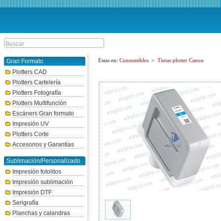
Estas en:
Consumibles
>
Tintas plotter Canon
Gran Formato
Plotters CAD
Plotters Cartelería
Plotters Fotografía
Plotters Multifunción
Escáners Gran formato
Impresión UV
Plotters Corte
Accesorios y Garantías
Sublimación/Personalizado
Impresión fotolitos
Impresión sublimación
Impresión DTF
Serigrafía
Planchas y calandras