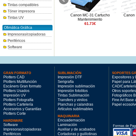
Tintas compatibles
Tóner impresora
Canon PFI-3300M magenta
Canon MC-31 Cartucho
Canon 
Tintas UV
330ml.
Mantenimiento
144.47€
61.73€
Ofimática Gráfica
Impresoras/copiadoras
Periféricos
Software
GRAN FORMATO
SUBLIMACIÓN
SOPORTES G
Plotters CAD
Impresión DTF
Expositores y 
Plotters Multifunción
Serigrafía
Papel para Lá
Escáners Gran formato
Impresión sublimación
CAD/Cartelerí
Plotters Usados
Impresión fotolitos
Otros soportes
Impresión UV
Tintas Sublimación
Fotográficos 
Plotters Fotografía
Transfers y vinilos
Fine Art Base
Plotters Cartelería
Planchas y calandras
Papel ecosolv
Accesorios y Garantías
Artículos sublimables
Plotters Corte
MAQUINARIA
Encuadernación
HARDWARE
Software
Laminación
Formas de Pag
Impresoras/copiadoras
Auxiliar y de acabados
Periféricos
Cortadoras y guillotinas