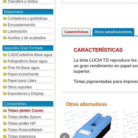
Transfers y vinilos
Maquinaria
Cortadoras y guillotinas
Encuadernación
Laminación
Características
Otros tamaños/colores
Auxiliar y de acabados
Soportes Gran Formato
CARACTERÍSTICAS
CAD/Cartelería Base agua
La tinta LUCIA TD reproduce los 
Fotográficos Base agua
un gran rendimiento en papel ec
Fine Art Base agua
superior.
Papel ecosolvente
Papel para Látex
Tintas pigmentadas para impre
Otros soportes
Expositores y Display
Consumibles
Otras alternativas
Tintas plotter Canon
Tintas plotter Epson
Tintas plotter HP
Tintas Roland/Mutoh
Tintas impresora