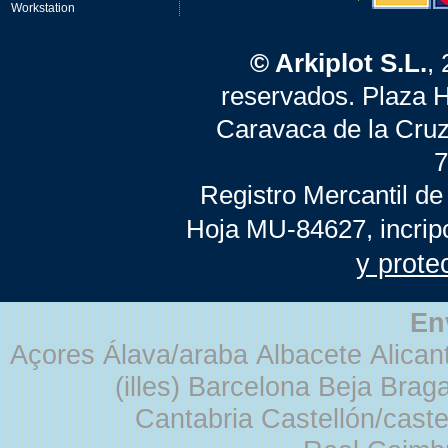
Workstation
© Arkiplot S.L.
,
reservados. Plaza 
Caravaca de la Cruz
7
Registro Mercantil de
Hoja MU-84627, incrip
y prote
En
Açores Álava/araba Albacete Alicant
(illes) Barcelona Beja Br
Cantabria Castellón/cast