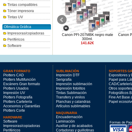
Tintas compatibles
Tóner impresora
Tintas UV
Ofimática Gráfica
Impresoras/copiadoras
Canon PFI-1000GY Gris 80ml.
Canon PFI-207MBK negro mate
Canon P
47.94€
300ml.
Periféricos
141.62€
Software
GRAN FORMATO
SUBLIMACIÓN
SOPORTES G
Plotters CAD
Impresión DTF
Expositores y 
Plotters Multifunción
Serigrafía
Papel para Lá
Escáners Gran formato
Impresión sublimación
CAD/Cartelerí
Plotters Usados
Impresión fotolitos
Otros soportes
Impresión UV
Tintas Sublimación
Fotográficos 
Plotters Fotografía
Transfers y vinilos
Fine Art Base
Plotters Cartelería
Planchas y calandras
Papel ecosolv
Accesorios y Garantías
Artículos sublimables
Plotters Corte
MAQUINARIA
Encuadernación
HARDWARE
Software
Laminación
Formas de Pag
Impresoras/copiadoras
Auxiliar y de acabados
Periféricos
Cortadoras y guillotinas