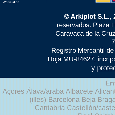
Workstation
© Arkiplot S.L.
,
reservados. Plaza 
Caravaca de la Cruz
7
Registro Mercantil de
Hoja MU-84627, incrip
y prote
En
Açores Álava/araba Albacete Alicant
(illes) Barcelona Beja Br
Cantabria Castellón/cast