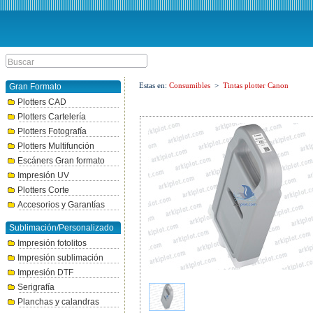
Estas en:
Consumibles
>
Tintas plotter Canon
Gran Formato
Plotters CAD
Plotters Cartelería
Plotters Fotografía
Plotters Multifunción
Escáners Gran formato
Impresión UV
Plotters Corte
Accesorios y Garantías
Sublimación/Personalizado
Impresión fotolitos
Impresión sublimación
Impresión DTF
Serigrafía
Planchas y calandras