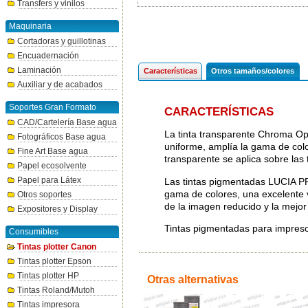
Transfers y vinilos
Maquinaria
Cortadoras y guillotinas
Encuadernación
Laminación
Características
Otros tamaños/colores
Auxiliar y de acabados
Soportes Gran Formato
CARACTERÍSTICAS
CAD/Cartelería Base agua
La tinta transparente Chroma Opt
Fotográficos Base agua
uniforme, amplía la gama de colo
Fine Art Base agua
transparente se aplica sobre las 
Papel ecosolvente
Papel para Látex
Las tintas pigmentadas LUCIA P
gama de colores, una excelente v
Otros soportes
de la imagen reducido y la mejor
Expositores y Display
Tintas pigmentadas para impre
Consumibles
Tintas plotter Canon
Tintas plotter Epson
Tintas plotter HP
Otras alternativas
Tintas Roland/Mutoh
Tintas impresora