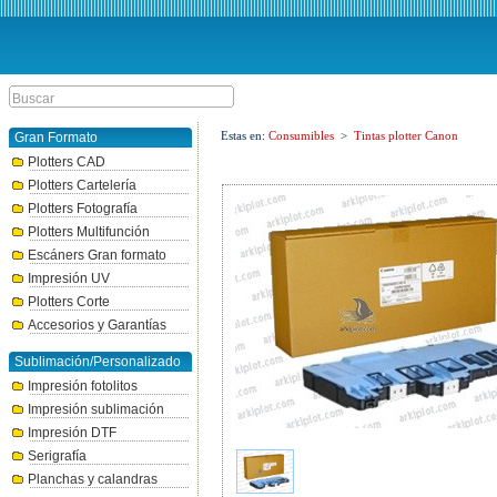
Estas en:
Consumibles
>
Tintas plotter Canon
Gran Formato
Plotters CAD
Plotters Cartelería
Plotters Fotografía
Plotters Multifunción
Escáners Gran formato
Impresión UV
Plotters Corte
Accesorios y Garantías
Sublimación/Personalizado
Impresión fotolitos
Impresión sublimación
Impresión DTF
Serigrafía
Planchas y calandras