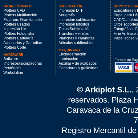
GRAN FORMATO
SUBLIMACIÓN
SOPORTES G
Plotters CAD
Impresión DTF
Expositores y 
Plotters Multifunción
Serigrafía
Papel para Lá
Escáners Gran formato
Impresión sublimación
CAD/Cartelerí
Plotters Usados
Impresión fotolitos
Otros soportes
Impresión UV
Tintas Sublimación
Fotográficos 
Plotters Fotografía
Transfers y vinilos
Fine Art Base
Plotters Cartelería
Planchas y calandras
Papel ecosolv
Accesorios y Garantías
Artículos sublimables
Plotters Corte
MAQUINARIA
Encuadernación
HARDWARE
Software
Laminación
Formas de Pag
Impresoras/copiadoras
Auxiliar y de acabados
Periféricos
Cortadoras y guillotinas
Workstation
© Arkiplot S.L.
,
reservados. Plaza 
Caravaca de la Cruz
7
Registro Mercantil de