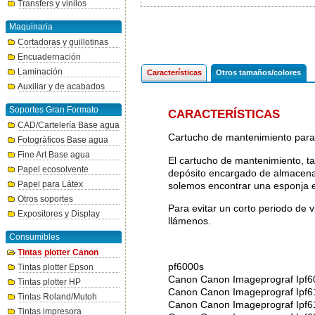
Transfers y vinilos
Maquinaria
Cortadoras y guillotinas
Encuadernación
Laminación
Características
Otros tamaños/colores
Auxiliar y de acabados
Soportes Gran Formato
CARACTERÍSTICAS
CAD/Cartelería Base agua
Cartucho de mantenimiento par
Fotográficos Base agua
Fine Art Base agua
El cartucho de mantenimiento, t
Papel ecosolvente
depósito encargado de almacenar 
Papel para Látex
solemos encontrar una esponja en
Otros soportes
Para evitar un corto periodo de v
Expositores y Display
llámenos.
Consumibles
Tintas plotter Canon
pf6000s
Tintas plotter Epson
Canon Canon Imageprograf Ipf6
Tintas plotter HP
Canon Canon Imageprograf Ipf6
Tintas Roland/Mutoh
Canon Canon Imageprograf Ipf6
Tintas impresora