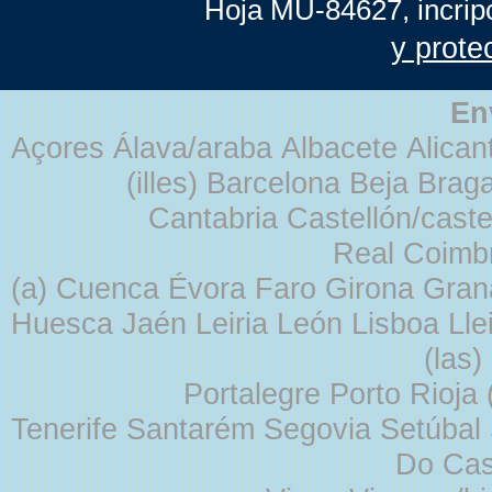
Hoja MU-84627, incrip
y prote
En
Açores Álava/araba Albacete Alicant
(illes) Barcelona Beja Br
Cantabria Castellón/cast
Real Coimb
(a) Cuenca Évora Faro Girona Gra
Huesca Jaén Leiria León Lisboa Lle
(las
Portalegre Porto Rioja
Tenerife Santarém Segovia Setúbal S
Do Cas