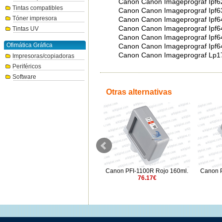
Canon Canon Imageprograf Ipf6
Tintas compatibles
Canon Canon Imageprograf Ipf6
Tóner impresora
Canon Canon Imageprograf Ipf6
Canon Canon Imageprograf Ipf6
Tintas UV
Canon Canon Imageprograf Ipf6
Ofimática Gráfica
Canon Canon Imageprograf Ipf6
Canon Canon Imageprograf Lp1
Impresoras/copiadoras
Periféricos
Software
Otras alternativas
Canon PFI-1700GY gris 700ml.
Canon PFI-1100R Rojo 160ml.
Canon 
264.31€
76.17€