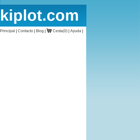
rkiplot.com
cio
Cesta
Principal
|
Contacto
|
Blog
|
Cesta(0)
|
Ayuda
|