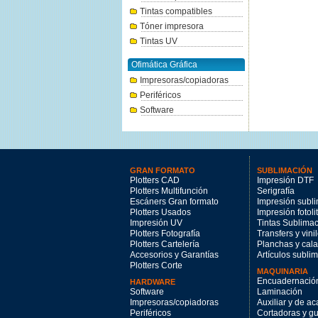
Tintas compatibles
Tóner impresora
Tintas UV
Ofimática Gráfica
Impresoras/copiadoras
Periféricos
Software
GRAN FORMATO
SUBLIMACIÓN
Plotters CAD
Impresión DTF
Plotters Multifunción
Serigrafía
Escáners Gran formato
Impresión subl
Plotters Usados
Impresión fotoli
Impresión UV
Tintas Sublima
Plotters Fotografía
Transfers y vini
Plotters Cartelería
Planchas y cal
Accesorios y Garantías
Artículos subli
Plotters Corte
MAQUINARIA
Encuadernació
HARDWARE
Software
Laminación
Impresoras/copiadoras
Auxiliar y de a
Periféricos
Cortadoras y gui