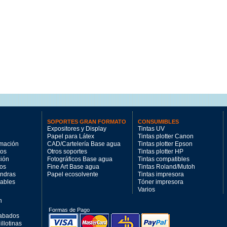
SOPORTES GRAN FORMATO
CONSUMIBLES
Expositores y Display
Tintas UV
Papel para Látex
Tintas plotter Canon
imación
CAD/Cartelería Base agua
Tintas plotter Epson
tos
Otros soportes
Tintas plotter HP
ción
Fotográficos Base agua
Tintas compatibles
los
Fine Art Base agua
Tintas Roland/Mutoh
andras
Papel ecosolvente
Tintas impresora
mables
Tóner impresora
Varios
n
Formas de Pago
cabados
llotinas