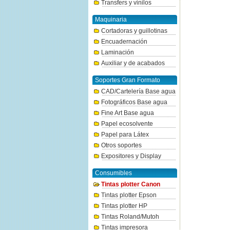
Transfers y vinilos
Maquinaria
Cortadoras y guillotinas
Encuadernación
Laminación
Auxiliar y de acabados
Soportes Gran Formato
CAD/Cartelería Base agua
Fotográficos Base agua
Fine Art Base agua
Papel ecosolvente
Papel para Látex
Otros soportes
Expositores y Display
Consumibles
Tintas plotter Canon
Tintas plotter Epson
Tintas plotter HP
Tintas Roland/Mutoh
Tintas impresora