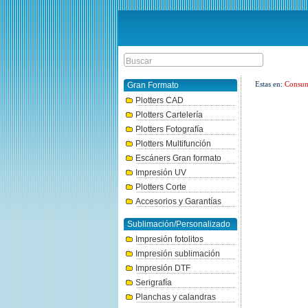
Estas en:
Consum
Gran Formato
Plotters CAD
Plotters Cartelería
Plotters Fotografía
Plotters Multifunción
Escáners Gran formato
Impresión UV
Plotters Corte
Accesorios y Garantías
Sublimación/Personalizado
Impresión fotolitos
Impresión sublimación
Impresión DTF
Serigrafía
Planchas y calandras