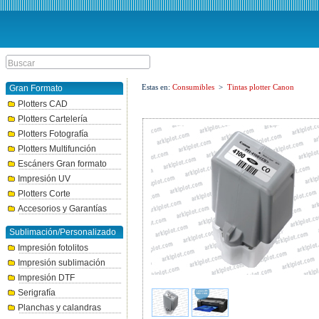
Estas en:
Consumibles
>
Tintas plotter Canon
Gran Formato
Plotters CAD
Plotters Cartelería
Plotters Fotografía
Plotters Multifunción
Escáners Gran formato
Impresión UV
Plotters Corte
Accesorios y Garantías
Sublimación/Personalizado
Impresión fotolitos
Impresión sublimación
Impresión DTF
Serigrafía
Planchas y calandras