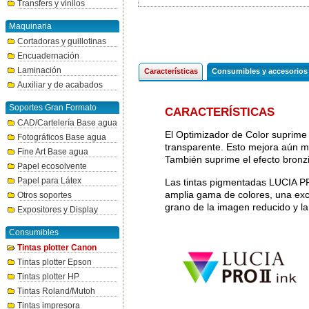
Transfers y vinilos
Maquinaria
Cortadoras y guillotinas
Encuadernación
Laminación
Características
Consumibles y accesorios
Auxiliar y de acabados
Soportes Gran Formato
CARACTERÍSTICAS
CAD/Cartelería Base agua
El Optimizador de Color suprime 
Fotográficos Base agua
transparente. Esto mejora aún más
Fine Art Base agua
También suprime el efecto bronz
Papel ecosolvente
Papel para Látex
Las tintas pigmentadas LUCIA P
amplia gama de colores, una exce
Otros soportes
grano de la imagen reducido y la
Expositores y Display
Consumibles
Tintas plotter Canon
Tintas plotter Epson
Tintas plotter HP
Tintas Roland/Mutoh
Tintas impresora