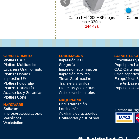
Canon PFI-1300R rojo 330ml.
Canon PFI-1300MBK negro
Canon 
144.47€
mate 330ml.
144.47€
GRAN FORMATO
SUBLIMACIÓN
SOPORTES G
Plotters CAD
Impresión DTF
Expositores y 
Plotters Multifunción
Serigrafía
Papel para Lá
Escáners Gran formato
Impresión sublimación
CAD/Cartelerí
Plotters Usados
Impresión fotolitos
Otros soportes
Impresión UV
Tintas Sublimación
Fotográficos 
Plotters Fotografía
Transfers y vinilos
Fine Art Base
Plotters Cartelería
Planchas y calandras
Papel ecosolv
Accesorios y Garantías
Artículos sublimables
Plotters Corte
MAQUINARIA
Encuadernación
HARDWARE
Software
Laminación
Formas de Pag
Impresoras/copiadoras
Auxiliar y de acabados
Periféricos
Cortadoras y guillotinas
Workstation