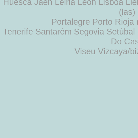
Huesca Jaén Leiria León Lisboa Lle
(las
Portalegre Porto Rioja
Tenerife Santarém Segovia Setúbal S
Do Cas
Viseu Vizcaya/b