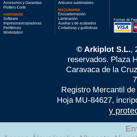
Accesorios y Garantías
Artículos sublimables
Plotters Corte
MAQUINARIA
Encuadernación
HARDWARE
Software
Laminación
Formas de Pag
Impresoras/copiadoras
Auxiliar y de acabados
Periféricos
Cortadoras y guillotinas
Workstation
© Arkiplot S.L.
,
reservados. Plaza 
Caravaca de la Cruz
7
Registro Mercantil de
Hoja MU-84627, incrip
y prote
En