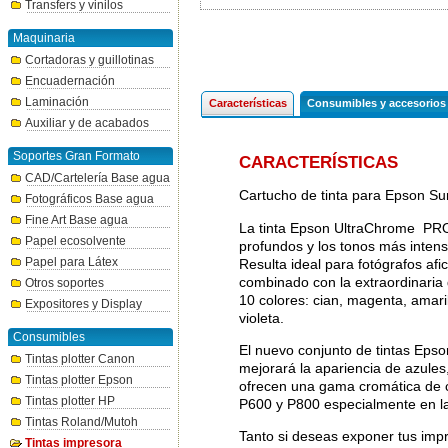
Transfers y vinilos
Maquinaria
Cortadoras y guillotinas
Encuadernación
Laminación
Características
Consumibles y accesorios
Auxiliar y de acabados
Soportes Gran Formato
CARACTERÍSTICAS
CAD/Cartelería Base agua
Cartucho de tinta para Epson S
Fotográficos Base agua
Fine Art Base agua
La tinta Epson UltraChrome PRO
Papel ecosolvente
profundos y los tonos más inten
Papel para Látex
Resulta ideal para fotógrafos afi
combinado con la extraordinaria d
Otros soportes
10 colores: cian, magenta, amaril
Expositores y Display
violeta.
Consumibles
El nuevo conjunto de tintas Ep
Tintas plotter Canon
mejorará la apariencia de azules
Tintas plotter Epson
ofrecen una gama cromática de c
Tintas plotter HP
P600 y P800 especialmente en la
Tintas Roland/Mutoh
Tanto si deseas exponer tus impr
Tintas impresora