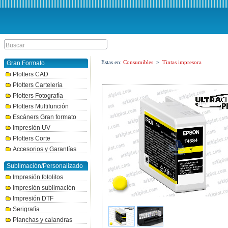
Estas en:
Consumibles
>
Tintas impresora
Gran Formato
Plotters CAD
Plotters Cartelería
Plotters Fotografía
Plotters Multifunción
Escáners Gran formato
Impresión UV
Plotters Corte
Accesorios y Garantías
Sublimación/Personalizado
Impresión fotolitos
Impresión sublimación
Impresión DTF
Serigrafía
Planchas y calandras