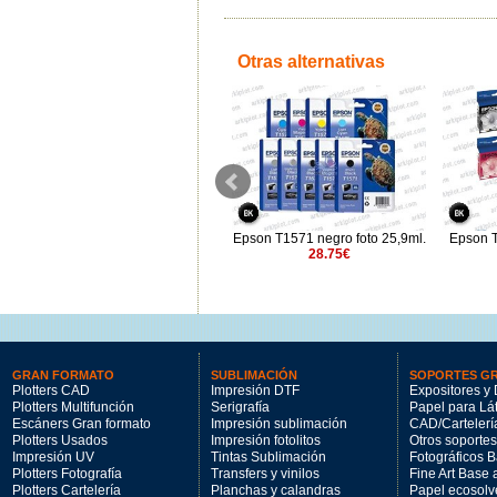
Otras alternativas
Epson S400086 Tanque
Epson T1571 negro foto 25,9ml.
Epson T
mantenimiento
28.75€
17.98€
GRAN FORMATO
SUBLIMACIÓN
SOPORTES G
Plotters CAD
Impresión DTF
Expositores y 
Plotters Multifunción
Serigrafía
Papel para Lá
Escáners Gran formato
Impresión sublimación
CAD/Cartelerí
Plotters Usados
Impresión fotolitos
Otros soportes
Impresión UV
Tintas Sublimación
Fotográficos 
Plotters Fotografía
Transfers y vinilos
Fine Art Base
Plotters Cartelería
Planchas y calandras
Papel ecosolv