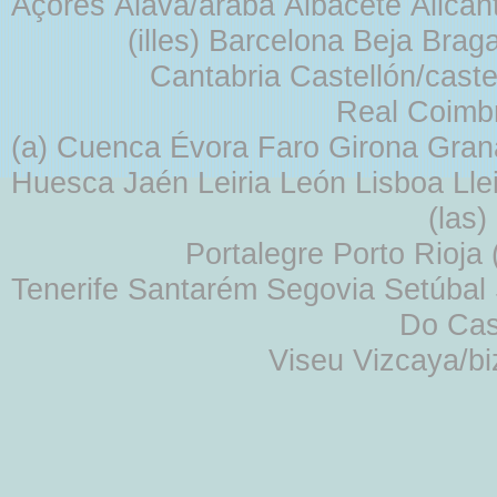
Açores Álava/araba Albacete Alicant
(illes) Barcelona Beja Br
Cantabria Castellón/cast
Real Coimb
(a) Cuenca Évora Faro Girona Gra
Huesca Jaén Leiria León Lisboa Lle
(las
Portalegre Porto Rioja
Tenerife Santarém Segovia Setúbal S
Do Cas
Viseu Vizcaya/b