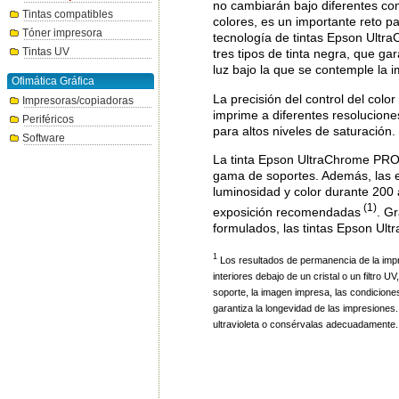
no cambiarán bajo diferentes con
Tintas compatibles
colores, es un importante reto p
Tóner impresora
tecnología de tintas Epson Ultr
Tintas UV
tres tipos de tinta negra, que g
luz bajo la que se contemple la i
Ofimática Gráfica
La precisión del control del col
Impresoras/copiadoras
imprime a diferentes resolucione
Periféricos
para altos niveles de saturación.
Software
La tinta Epson UltraChrome PRO1
gama de soportes. Además, las exc
luminosidad y color durante 200
(1)
exposición recomendadas
. G
formulados, las tintas Epson Ul
1
Los resultados de permanencia de la imp
interiores debajo de un cristal o un filtro 
soporte, la imagen impresa, las condicione
garantiza la longevidad de las impresiones.
ultravioleta o consérvalas adecuadamente.