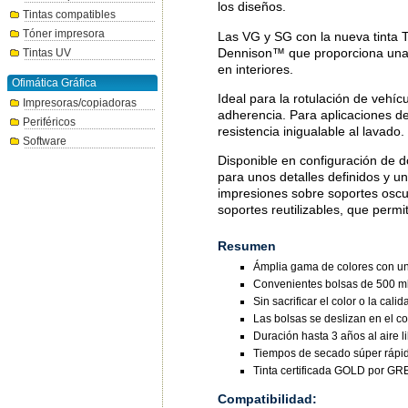
los diseños.
Tintas compatibles
Tóner impresora
Las VG y SG con la nueva tinta 
Dennison™ que proporciona una p
Tintas UV
en interiores.
Ofimática Gráfica
Ideal para la rotulación de vehíc
Impresoras/copiadoras
adherencia. Para aplicaciones de
Periféricos
resistencia inigualable al lavado.
Software
Disponible en configuración de
para unos detalles definidos y
impresiones sobre soportes oscur
soportes reutilizables, que permi
Resumen
Ámplia gama de colores con un
Convenientes bolsas de 500 ml
Sin sacrificar el color o la ca
Las bolsas se deslizan en el c
Duración hasta 3 años al aire li
Tiempos de secado súper rápi
Tinta certificada GOLD por
Compatibilidad: