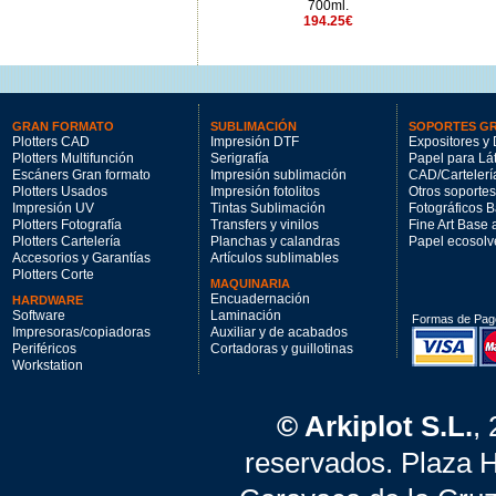
500ml.
700ml.
143€
194.25€
GRAN FORMATO
SUBLIMACIÓN
SOPORTES G
Plotters CAD
Impresión DTF
Expositores y 
Plotters Multifunción
Serigrafía
Papel para Lá
Escáners Gran formato
Impresión sublimación
CAD/Cartelerí
Plotters Usados
Impresión fotolitos
Otros soportes
Impresión UV
Tintas Sublimación
Fotográficos 
Plotters Fotografía
Transfers y vinilos
Fine Art Base
Plotters Cartelería
Planchas y calandras
Papel ecosolv
Accesorios y Garantías
Artículos sublimables
Plotters Corte
MAQUINARIA
Encuadernación
HARDWARE
Software
Laminación
Formas de Pag
Impresoras/copiadoras
Auxiliar y de acabados
Periféricos
Cortadoras y guillotinas
Workstation
© Arkiplot S.L.
,
reservados. Plaza 