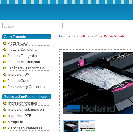
Estas en:
Consumibles
>
Tintas Roland/Mutoh
Gran Formato
Plotters CAD
Plotters Cartelería
Plotters Fotografía
Plotters Multifunción
Escáners Gran formato
Impresión UV
Plotters Corte
Accesorios y Garantías
Sublimación/Personalizado
Impresión fotolitos
Impresión sublimación
Impresión DTF
Serigrafía
Planchas y calandras