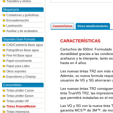
Transfers y vinilos
Maquinaria
Cortadoras y guillotinas
Encuadernación
Laminación
Características
Otros tamaños/colores
Auxiliar y de acabados
Soportes Gran Formato
CARACTERÍSTICAS
CAD/Cartelería Base agua
Cartuchos de 500ml. Formulado p
Fotográficos Base agua
durabilidad gracias a las condic
Fine Art Base agua
arañazos y la interperie, tanto e
Papel ecosolvente
hasta en 4 años.
Papel para Látex
Les nuevas tintas TR2 son más e
Otros soportes
Además, su nueva formula requie
Expositores y Display
usuarios de VG y SG ahorraran u
Consumibles
Les nuevas tintas TR2 consiguen 
Tintas plotter Canon
tinta TrueVIS TR2, las impresione
Tintas plotter Epson
que permitirá instalarlas en el m
Tintas plotter HP
Las VG y SG con la nueva tinta T
Tintas Roland/Mutoh
garantía MCS™ de 3M™, de modo q
Tintas impresora