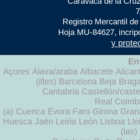
Caravaca de la Cruz
7
Registro Mercantil de
Hoja MU-84627, incrip
y prote
En
Açores Álava/araba Albacete Alicant
(illes) Barcelona Beja Br
Cantabria Castellón/cast
Real Coimb
(a) Cuenca Évora Faro Girona Gra
Huesca Jaén Leiria León Lisboa Lle
(las