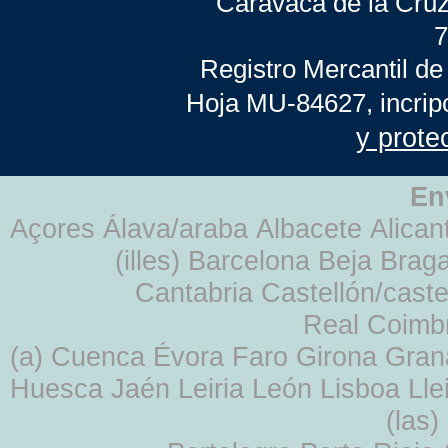
Caravaca de la Cruz
7
Registro Mercantil de
Hoja MU-84627, incrip
y prote
En
Açores Álava/araba Albacete Alicant
(illes) Barcelona Beja Br
Cantabria Castellón/cast
Real Coimb
(a) Cuenca Évora Faro Girona Gra
Huesca Jaén Leiria León Lisboa Lle
(las