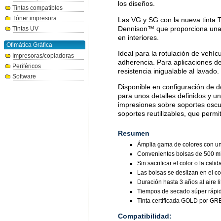
los diseños.
Tintas compatibles
Tóner impresora
Las VG y SG con la nueva tinta 
Dennison™ que proporciona una p
Tintas UV
en interiores.
Ofimática Gráfica
Ideal para la rotulación de vehíc
Impresoras/copiadoras
adherencia. Para aplicaciones de
Periféricos
resistencia inigualable al lavado.
Software
Disponible en configuración de
para unos detalles definidos y
impresiones sobre soportes oscur
soportes reutilizables, que permi
Resumen
Ámplia gama de colores con un
Convenientes bolsas de 500 ml
Sin sacrificar el color o la ca
Las bolsas se deslizan en el c
Duración hasta 3 años al aire li
Tiempos de secado súper rápi
Tinta certificada GOLD por
Compatibilidad: