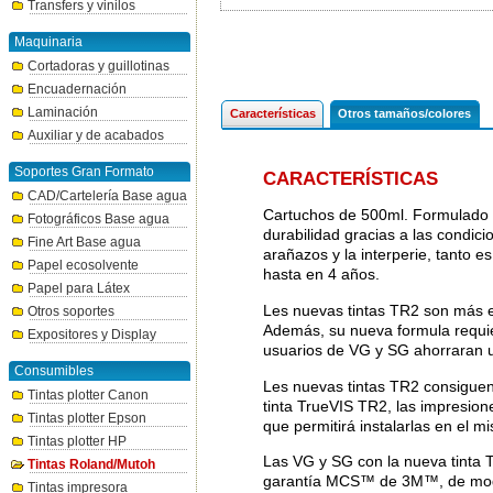
Transfers y vinilos
Maquinaria
Cortadoras y guillotinas
Encuadernación
Laminación
Características
Otros tamaños/colores
Auxiliar y de acabados
Soportes Gran Formato
CARACTERÍSTICAS
CAD/Cartelería Base agua
Cartuchos de 500ml. Formulado p
Fotográficos Base agua
durabilidad gracias a las condic
Fine Art Base agua
arañazos y la interperie, tanto e
Papel ecosolvente
hasta en 4 años.
Papel para Látex
Les nuevas tintas TR2 son más e
Otros soportes
Además, su nueva formula requie
Expositores y Display
usuarios de VG y SG ahorraran u
Consumibles
Les nuevas tintas TR2 consiguen 
Tintas plotter Canon
tinta TrueVIS TR2, las impresione
Tintas plotter Epson
que permitirá instalarlas en el m
Tintas plotter HP
Las VG y SG con la nueva tinta T
Tintas Roland/Mutoh
garantía MCS™ de 3M™, de modo q
Tintas impresora