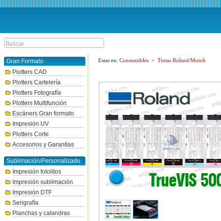
Estas en:
Consumibles
>
Tintas Roland/Mutoh
Gran Formato
Plotters CAD
Plotters Cartelería
Plotters Fotografía
Plotters Multifunción
Escáners Gran formato
Impresión UV
Plotters Corte
Accesorios y Garantías
Sublimación/Personalizado
Impresión fotolitos
Impresión sublimación
Impresión DTF
Serigrafía
Planchas y calandras