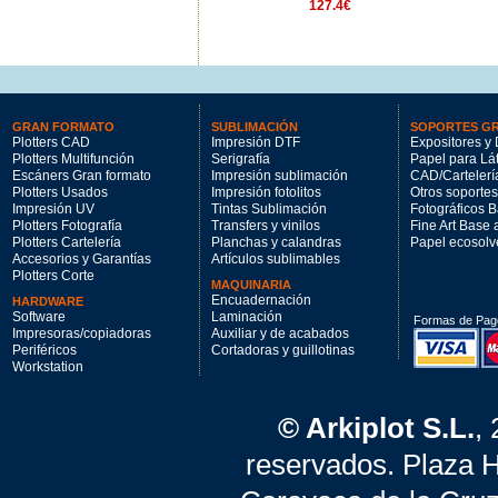
220ml.
127.4€
91€
GRAN FORMATO
SUBLIMACIÓN
SOPORTES G
Plotters CAD
Impresión DTF
Expositores y 
Plotters Multifunción
Serigrafía
Papel para Lá
Escáners Gran formato
Impresión sublimación
CAD/Cartelerí
Plotters Usados
Impresión fotolitos
Otros soportes
Impresión UV
Tintas Sublimación
Fotográficos 
Plotters Fotografía
Transfers y vinilos
Fine Art Base
Plotters Cartelería
Planchas y calandras
Papel ecosolv
Accesorios y Garantías
Artículos sublimables
Plotters Corte
MAQUINARIA
Encuadernación
HARDWARE
Software
Laminación
Formas de Pag
Impresoras/copiadoras
Auxiliar y de acabados
Periféricos
Cortadoras y guillotinas
Workstation
© Arkiplot S.L.
,
reservados. Plaza 