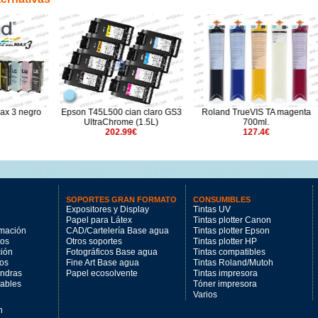
500 cian claro GS3
Roland TrueVIS TA magenta
Clavata EcoSol mag
Chrome (1.5L)
700ml.
1000ml.
202.99€
127.4€
67.9€
SOPORTES GRAN FORMATO
CONSUMIBLES
Expositores y Display
Tintas UV
Papel para Látex
Tintas plotter Canon
imación
CAD/Cartelería Base agua
Tintas plotter Epson
tos
Otros soportes
Tintas plotter HP
ción
Fotográficos Base agua
Tintas compatibles
los
Fine Art Base agua
Tintas Roland/Mutoh
andras
Papel ecosolvente
Tintas impresora
mables
Tóner impresora
Varios
n