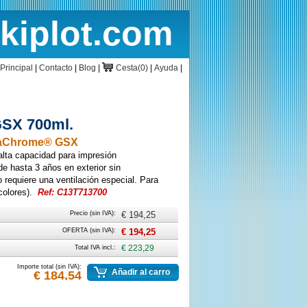
rkiplot.com
cio
Cesta
Principal
|
Contacto
|
Blog
|
Cesta(0)
|
Ayuda
|
GSX 700ml.
raChrome® GSX
lta capacidad para impresión
de hasta 3 años en exterior sin
o requiere una ventilación especial. Para
colores).
Ref: C13T713700
Precio (sin IVA):
€ 194,25
OFERTA (sin IVA):
€ 194,25
Total IVA incl.:
€ 223,29
Importe total (sin IVA):
Añadir al carro
€ 184,54