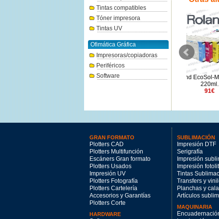
Tintas compatibles
Tóner impresora
Tintas UV
Ofimática Gráfica
Impresoras/copiadoras
Periféricos
Software
Roland TrueVIS TR2 cian
Epson T45L
Roland EcoSol-Max 3 negro
500ml.
Ultra
220ml.
143€
91€
GRAN FORMATO
SUBLIMACIÓN
Plotters CAD
Impresión DTF
Plotters Multifunción
Serigrafía
Escáners Gran formato
Impresión subl
Plotters Usados
Impresión fotoli
Impresión UV
Tintas Sublima
Plotters Fotografía
Transfers y vini
Plotters Cartelería
Planchas y cal
Accesorios y Garantías
Artículos subli
Plotters Corte
MAQUINARIA
Encuadernació
HARDWARE