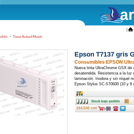
a
ini
|
ibles
>
Tintas Roland/Mutoh
Epson T7137 gris 
Consumibles EPSON Ult
Nueva tinta UltraChrome GSX de a
desatendida. Resistencia a la luz 
laminación. Inodora y sin níquel n
Epson Stylus SC-S70600 (10 y 8 
Ancho
Stock
Caja
Stock bajo pedido
bajo
pedido
184,54€ con
Consulte
Consulte
ofertas
ofertas
última
última
hora
hora