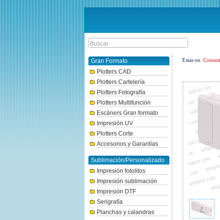
Estas en:
Consum
Gran Formato
Plotters CAD
Plotters Cartelería
Plotters Fotografía
Plotters Multifunción
Escáners Gran formato
Impresión UV
Plotters Corte
Accesorios y Garantías
Sublimación/Personalizado
Impresión fotolitos
Impresión sublimación
Impresión DTF
Serigrafía
Planchas y calandras