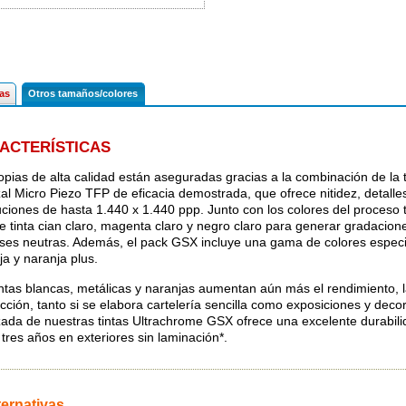
cas
Otros tamaños/colores
ACTERÍSTICAS
opias de alta calidad están aseguradas gracias a la combinación de la
al Micro Piezo TFP de eficacia demostrada, que ofrece nitidez, detalle
uciones de hasta 1.440 x 1.440 ppp. Junto con los colores del proceso t
ye tinta cian claro, magenta claro y negro claro para generar gradacione
ises neutras. Además, el pack GSX incluye una gama de colores especi
ja y naranja plus.
intas blancas, metálicas y naranjas aumentan aún más el rendimiento, la
cción, tanto si se elabora cartelería sencilla como exposiciones y dec
ada de nuestras tintas Ultrachrome GSX ofrece una excelente durabilid
 tres años en exteriores sin laminación*.
ternativas