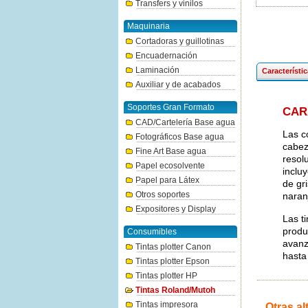
Transfers y vinilos
Maquinaria
Cortadoras y guillotinas
Encuadernación
Laminación
Característi
Auxiliar y de acabados
Soportes Gran Formato
CAR
CAD/Cartelería Base agua
Las c
Fotográficos Base agua
cabez
Fine Art Base agua
resol
Papel ecosolvente
inclu
Papel para Látex
de gr
Otros soportes
naran
Expositores y Display
Las t
produ
Consumibles
avanz
Tintas plotter Canon
hasta
Tintas plotter Epson
Tintas plotter HP
Tintas Roland/Mutoh
Tintas impresora
Otras al