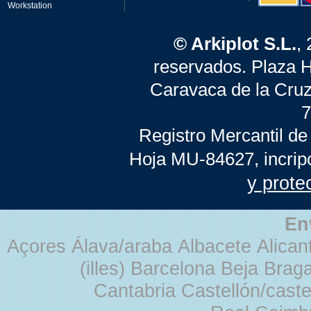
Workstation
© Arkiplot S.L.
,
reservados. Plaza 
Caravaca de la Cruz
7
Registro Mercantil de
Hoja MU-84627, incrip
y prote
En
Açores Álava/araba Albacete Alicant
(illes) Barcelona Beja Br
Cantabria Castellón/cast