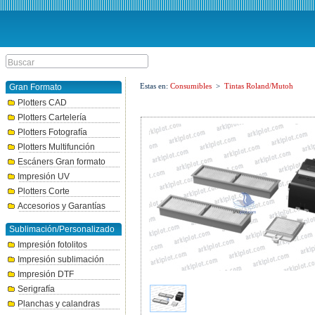
Estas en:
Consumibles
>
Tintas Roland/Mutoh
Gran Formato
Plotters CAD
Plotters Cartelería
Plotters Fotografía
Plotters Multifunción
Escáners Gran formato
Impresión UV
Plotters Corte
Accesorios y Garantías
Sublimación/Personalizado
Impresión fotolitos
Impresión sublimación
Impresión DTF
Serigrafía
Planchas y calandras