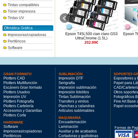
Tintas compatibles
Tóner impresora
Tintas UV
Ofimática Gráfica
Epson T45L500 cian claro GS3
Roland EcoSol-Max 3 negro
Epson T
Impresoras/copiadoras
UltraChrome (1.5L)
500ml.
Periféricos
202.99€
141.57€
Software
GRAN FORMATO
SUBLIMACIÓN
SOPORTES G
Plotters CAD
Impresión DTF
Expositores y 
Plotters Multifunción
Serigrafía
Papel para Lá
Escáners Gran formato
Impresión sublimación
CAD/Cartelerí
Plotters Usados
Impresión fotolitos
Otros soportes
Impresión UV
Tintas Sublimación
Fotográficos 
Plotters Fotografía
Transfers y vinilos
Fine Art Base
Plotters Cartelería
Planchas y calandras
Papel ecosolv
Accesorios y Garantías
Artículos sublimables
Plotters Corte
MAQUINARIA
Encuadernación
HARDWARE
Software
Laminación
Formas de Pag
Impresoras/copiadoras
Auxiliar y de acabados
Periféricos
Cortadoras y guillotinas