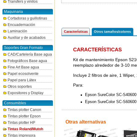
Transfers y vinilos
Maquinaria
Cortadoras y guillotinas
Encuadernación
Laminación
Características
Otros tamaños/colores
Auxiliar y de acabados
Soportes Gran Formato
CARACTERÍSTICAS
CAD/Cartelería Base agua
Kit de mantenimiento Epson S210
Fotográficos Base agua
reemplazo alrededor de 3-10 m
Fine Art Base agua
Papel ecosolvente
Incluye 2 filtros de aire, 1 Wipe
Papel para Látex
Para:
Otros soportes
Expositores y Display
Epson SureColor SC-S40600
Epson SureColor SC-S60600
Consumibles
Tintas plotter Canon
Tintas plotter Epson
Otras alternativas
Tintas plotter HP
Tintas Roland/Mutoh
Tintas impresora