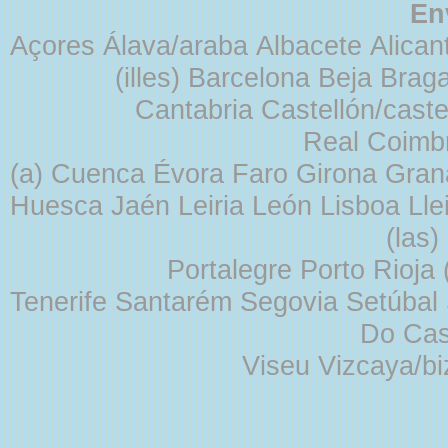
En
Açores Álava/araba Albacete Alicant
(illes) Barcelona Beja Br
Cantabria Castellón/cast
Real Coimb
(a) Cuenca Évora Faro Girona Gra
Huesca Jaén Leiria León Lisboa Lle
(las
Portalegre Porto Rioja
Tenerife Santarém Segovia Setúbal S
Do Cas
Viseu Vizcaya/b