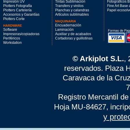
Impresión UV
Tintas Sublimación
Fotográficos 
Plotters Fotografía
Transfers y vinilos
Fine Art Base
Plotters Cartelería
Planchas y calandras
Papel ecosolv
Accesorios y Garantías
Artículos sublimables
Plotters Corte
MAQUINARIA
Encuadernación
HARDWARE
Software
Laminación
Formas de Pag
Impresoras/copiadoras
Auxiliar y de acabados
Periféricos
Cortadoras y guillotinas
Workstation
© Arkiplot S.L.
,
reservados. Plaza 
Caravaca de la Cruz
7
Registro Mercantil de
Hoja MU-84627, incrip
y prote