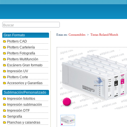
Estas en:
Consumibles
>
Tintas Roland/Mutoh
Gran Formato
Plotters CAD
Plotters Cartelería
Plotters Fotografía
Plotters Multifunción
Escáners Gran formato
Impresión UV
Plotters Corte
Accesorios y Garantías
Sublimación/Personalizado
Impresión fotolitos
Impresión sublimación
Impresión DTF
Serigrafía
Planchas y calandras