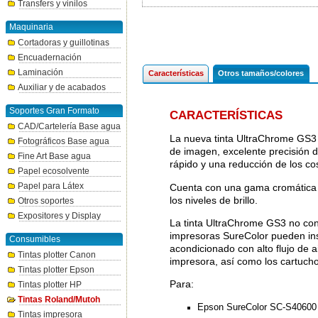
Transfers y vinilos
Maquinaria
Cortadoras y guillotinas
Encuadernación
Laminación
Características
Otros tamaños/colores
Auxiliar y de acabados
Soportes Gran Formato
CARACTERÍSTICAS
CAD/Cartelería Base agua
La nueva tinta UltraChrome GS3
Fotográficos Base agua
de imagen, excelente precisión 
Fine Art Base agua
rápido y una reducción de los cos
Papel ecosolvente
Papel para Látex
Cuenta con una gama cromática m
los niveles de brillo.
Otros soportes
Expositores y Display
La tinta UltraChrome GS3 no conti
impresoras SureColor pueden inst
Consumibles
acondicionado con alto flujo de 
Tintas plotter Canon
impresora, así como los cartucho
Tintas plotter Epson
Para:
Tintas plotter HP
Tintas Roland/Mutoh
Epson SureColor SC-S40600
Tintas impresora