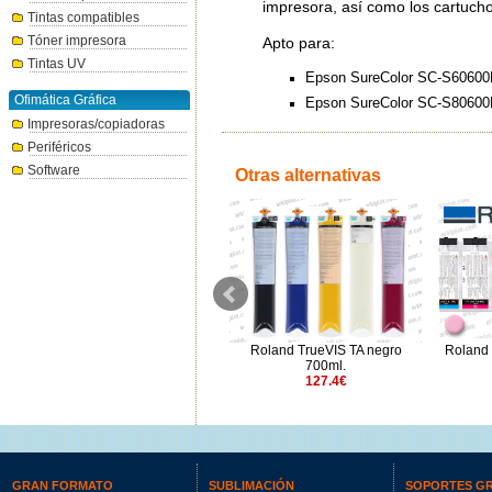
impresora, así como los cartucho
Tintas compatibles
Tóner impresora
Apto para:
Tintas UV
Epson SureColor SC-S60600
Ofimática Gráfica
Epson SureColor SC-S80600L
Impresoras/copiadoras
Periféricos
Software
Otras alternativas
Roland
Epson T6242 cian GS 950ml.
Roland TrueVIS TA negro
230.01€
700ml.
127.4€
GRAN FORMATO
SUBLIMACIÓN
SOPORTES G