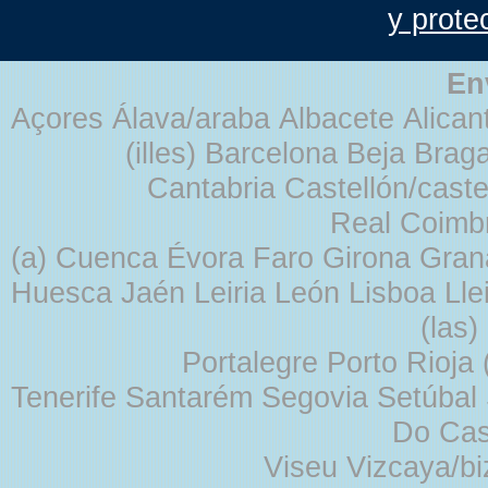
y prote
En
Açores Álava/araba Albacete Alicant
(illes) Barcelona Beja Br
Cantabria Castellón/cast
Real Coimb
(a) Cuenca Évora Faro Girona Gra
Huesca Jaén Leiria León Lisboa Lle
(las
Portalegre Porto Rioja
Tenerife Santarém Segovia Setúbal S
Do Cas
Viseu Vizcaya/b