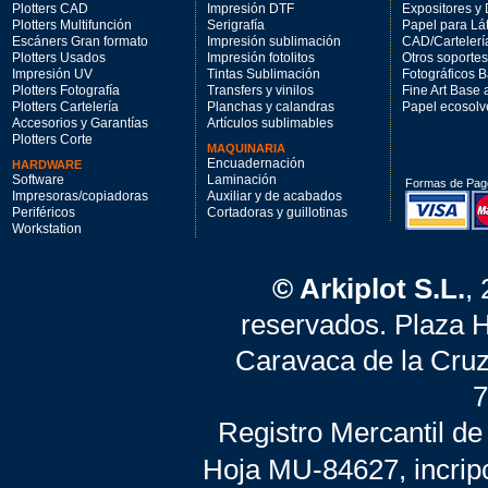
Plotters CAD
Impresión DTF
Expositores y 
Plotters Multifunción
Serigrafía
Papel para Lá
Escáners Gran formato
Impresión sublimación
CAD/Cartelerí
Plotters Usados
Impresión fotolitos
Otros soportes
Impresión UV
Tintas Sublimación
Fotográficos 
Plotters Fotografía
Transfers y vinilos
Fine Art Base
Plotters Cartelería
Planchas y calandras
Papel ecosolv
Accesorios y Garantías
Artículos sublimables
Plotters Corte
MAQUINARIA
Encuadernación
HARDWARE
Software
Laminación
Formas de Pag
Impresoras/copiadoras
Auxiliar y de acabados
Periféricos
Cortadoras y guillotinas
Workstation
© Arkiplot S.L.
,
reservados. Plaza 
Caravaca de la Cruz
7
Registro Mercantil de
Hoja MU-84627, incrip