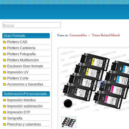
Estas en:
Consumibles
>
Tintas Roland/Mutoh
Gran Formato
Plotters CAD
Plotters Cartelería
Plotters Fotografía
Plotters Multifunción
Escáners Gran formato
Impresión UV
Plotters Corte
Accesorios y Garantías
Sublimación/Personalizado
Impresión fotolitos
Impresión sublimación
Impresión DTF
Serigrafía
Planchas y calandras