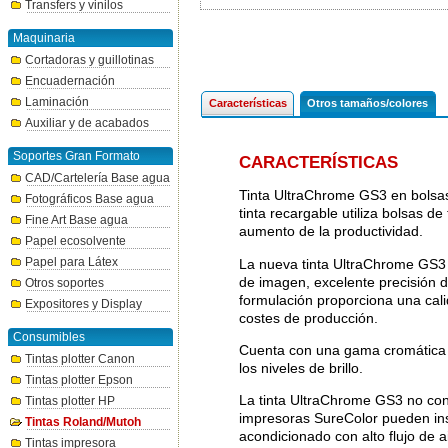
Transfers y vinilos
Maquinaria
Cortadoras y guillotinas
Encuadernación
Laminación
Características
Otros tamaños/colores
Auxiliar y de acabados
Soportes Gran Formato
CARACTERÍSTICAS
CAD/Cartelería Base agua
Tinta UltraChrome GS3 en bolsas 
Fotográficos Base agua
tinta recargable utiliza bolsas de
Fine Art Base agua
aumento de la productividad.
Papel ecosolvente
Papel para Látex
La nueva tinta UltraChrome GS3
de imagen, excelente precisión d
Otros soportes
formulación proporciona una cal
Expositores y Display
costes de producción.
Consumibles
Cuenta con una gama cromática m
Tintas plotter Canon
los niveles de brillo.
Tintas plotter Epson
La tinta UltraChrome GS3 no conti
Tintas plotter HP
impresoras SureColor pueden inst
Tintas Roland/Mutoh
acondicionado con alto flujo de 
Tintas impresora