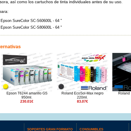
sora, así como los cartuchos de tinta individuales antes de su uso.
para:
Epson SureColor SC-S60600L - 64 "
Epson SureColor SC-S80600L - 64 "
ternativas
Roland EcoSol-Max negro
Roland TrueVIS TR2 
244 amarillo GS
220ml.
500ml.
950ml.
83.07€
143€
230.01€
SOPORTES GRAN FORMATO
CONSUMIBLES