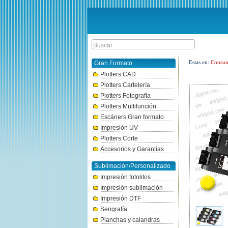
Estas en:
Consum
Gran Formato
Plotters CAD
Plotters Cartelería
Plotters Fotografía
Plotters Multifunción
Escáners Gran formato
Impresión UV
Plotters Corte
Accesorios y Garantías
Sublimación/Personalizado
Impresión fotolitos
Impresión sublimación
Impresión DTF
Serigrafía
Planchas y calandras