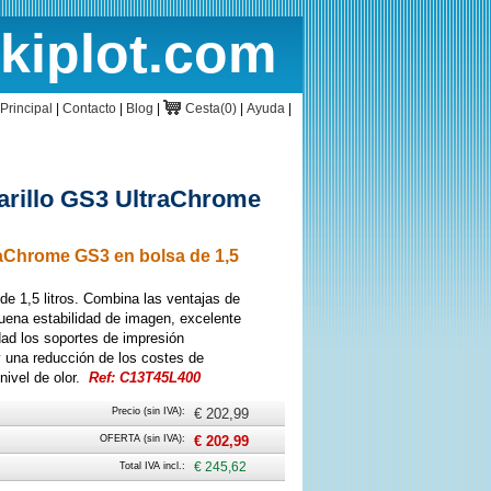
rkiplot.com
cio
Cesta
Principal
|
Contacto
|
Blog
|
Cesta(0)
|
Ayuda
|
rillo GS3 UltraChrome
Chrome GS3 en bolsa de 1,5
e 1,5 litros. Combina las ventajas de
ena estabilidad de imagen, excelente
idad los soportes de impresión
 una reducción de los costes de
nivel de olor.
Ref: C13T45L400
Precio (sin IVA):
€ 202,99
OFERTA (sin IVA):
€ 202,99
Total IVA incl.:
€ 245,62