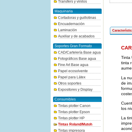
Transfers y vinilos
Maquinaria
Cortadoras y guillotinas
Encuadernación
Laminación
Característi
Auxiliar y de acabados
Soportes Gran Formato
CAR
CAD/Cartelería Base agua
Tinta
Fotográficos Base agua
tinta 
Fine Art Base agua
aumen
Papel ecosolvente
Papel para Látex
La nu
de im
Otros soportes
formu
Expositores y Display
coste
Consumibles
Cuent
Tintas plotter Canon
los ni
Tintas plotter Epson
La ti
Tintas plotter HP
impre
Tintas Roland/Mutoh
acond
Tintas impresora