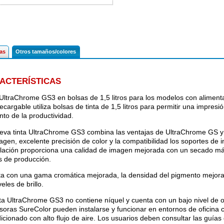
hora
hora
cas
Otros tamaños/colores
ACTERÍSTICAS
 UltraChrome GS3 en bolsas de 1,5 litros para los modelos con aliment
recargable utiliza bolsas de tinta de 1,5 litros para permitir una impres
to de la productividad.
eva tinta UltraChrome GS3 combina las ventajas de UltraChrome GS y
agen, excelente precisión de color y la compatibilidad los soportes de
lación proporciona una calidad de imagen mejorada con un secado más
s de producción.
a con una gama cromática mejorada, la densidad del pigmento mejorad
veles de brillo.
nta UltraChrome GS3 no contiene níquel y cuenta con un bajo nivel de ol
soras SureColor pueden instalarse y funcionar en entornos de oficina 
icionado con alto flujo de aire. Los usuarios deben consultar las guías