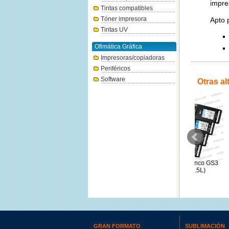
impre
Tintas compatibles
Tóner impresora
Apto 
Tintas UV
Ofimática Gráfica
Impresoras/copiadoras
Periféricos
Software
Otras al
Roland EcoSol-Max 2 cian
Epson T45LA00 blanco GS3
Epson T6
220ml.
UltraChrome (1.5L)
78€
494€
GRAN FORMATO
SUBLIMACIÓN