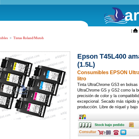
a
ini
|
ibles
>
Tintas Roland/Mutoh
Epson T45L400 ama
(1.5L)
Consumibles EPSON Ultra
litro
Tinta UltraChrome GS3 en bolsas d
UltraChrome GS y GS2 como la bu
precisión de color y la compatibil
excepcional. Secado más rápido y
producción. Libre de níquel y bajo 
Ancho
Stock
Caja
Stock bajo pedido
bajo
pedido
Consultar
Consulte
Consulte
ofertas
ofertas
última
última