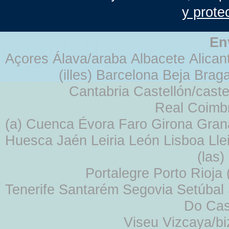
y prote
En
Açores Álava/araba Albacete Alicant
(illes) Barcelona Beja Br
Cantabria Castellón/cast
Real Coimb
(a) Cuenca Évora Faro Girona Gra
Huesca Jaén Leiria León Lisboa Lle
(las
Portalegre Porto Rioja
Tenerife Santarém Segovia Setúbal S
Do Cas
Viseu Vizcaya/b