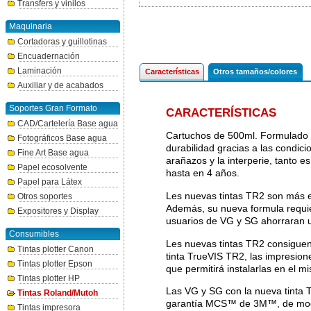
Transfers y vinilos
Maquinaria
Cortadoras y guillotinas
Encuadernación
Laminación
Características
Otros tamaños/colores
Auxiliar y de acabados
Soportes Gran Formato
CARACTERÍSTICAS
CAD/Cartelería Base agua
Cartuchos de 500ml. Formulado p
Fotográficos Base agua
durabilidad gracias a las condic
Fine Art Base agua
arañazos y la interperie, tanto e
Papel ecosolvente
hasta en 4 años.
Papel para Látex
Les nuevas tintas TR2 son más e
Otros soportes
Además, su nueva formula requie
Expositores y Display
usuarios de VG y SG ahorraran u
Consumibles
Les nuevas tintas TR2 consiguen 
Tintas plotter Canon
tinta TrueVIS TR2, las impresione
Tintas plotter Epson
que permitirá instalarlas en el m
Tintas plotter HP
Las VG y SG con la nueva tinta T
Tintas Roland/Mutoh
garantía MCS™ de 3M™, de modo q
Tintas impresora