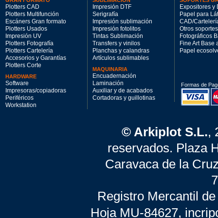
GRAN FORMATO
SUBLIMACIÓN
SOPORTES G
Plotters CAD
Impresión DTF
Expositores y 
Plotters Multifunción
Serigrafía
Papel para Lá
Escáners Gran formato
Impresión sublimación
CAD/Cartelerí
Plotters Usados
Impresión fotolitos
Otros soportes
Impresión UV
Tintas Sublimación
Fotográficos 
Plotters Fotografía
Transfers y vinilos
Fine Art Base
Plotters Cartelería
Planchas y calandras
Papel ecosolv
Accesorios y Garantías
Artículos sublimables
Plotters Corte
MAQUINARIA
Encuadernación
HARDWARE
Software
Laminación
Formas de Pag
Impresoras/copiadoras
Auxiliar y de acabados
Periféricos
Cortadoras y guillotinas
Workstation
© Arkiplot S.L.
,
reservados. Plaza 
Caravaca de la Cruz
7
Registro Mercantil de
Hoja MU-84627, incrip