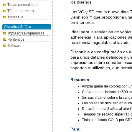
los diseños.
Tintas compatibles
Tóner impresora
Las VG y SG con la nueva tinta 
Dennison™ que proporciona una p
Tintas UV
en interiores.
Ofimática Gráfica
Ideal para la rotulación de vehíc
Impresoras/copiadoras
adherencia. Para aplicaciones de
Periféricos
resistencia inigualable al lavado.
Software
Disponible en configuración de
para unos detalles definidos y
impresiones sobre soportes oscur
soportes reutilizables, que permi
Resumen
Ámplia gama de colores con un
Convenientes bolsas de 500 ml
Sin sacrificar el color o la ca
Las bolsas se deslizan en el c
Duración hasta 3 años al aire li
Tiempos de secado súper rápi
Tinta certificada GOLD por
Para: