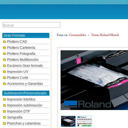
Estas en:
Consumibles
>
Tintas Roland/Mutoh
Gran Formato
Plotters CAD
Plotters Cartelería
Plotters Fotografía
Plotters Multifunción
Escáners Gran formato
Impresión UV
Plotters Corte
Accesorios y Garantías
Sublimación/Personalizado
Impresión fotolitos
Impresión sublimación
Impresión DTF
Serigrafía
Planchas y calandras