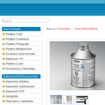
Estas en:
Consumibles
>
Tintas Roland/Mutoh
Gran Formato
Plotters CAD
Plotters Cartelería
Plotters Fotografía
Plotters Multifunción
Escáners Gran formato
Impresión UV
Plotters Corte
Accesorios y Garantías
Sublimación/Personalizado
Impresión fotolitos
Impresión sublimación
Impresión DTF
Serigrafía
Planchas y calandras