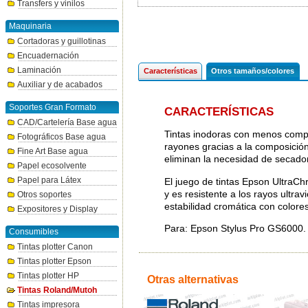
Transfers y vinilos
Maquinaria
Cortadoras y guillotinas
Encuadernación
Laminación
Características
Otros tamaños/colores
Auxiliar y de acabados
Soportes Gran Formato
CARACTERÍSTICAS
CAD/Cartelería Base agua
Tintas inodoras con menos compue
Fotográficos Base agua
rayones gracias a la composició
Fine Art Base agua
eliminan la necesidad de secador
Papel ecosolvente
Papel para Látex
El juego de tintas Epson UltraC
y es resistente a los rayos ultra
Otros soportes
estabilidad cromática con colores
Expositores y Display
Para: Epson Stylus Pro GS6000.
Consumibles
Tintas plotter Canon
Tintas plotter Epson
Tintas plotter HP
Otras alternativas
Tintas Roland/Mutoh
Tintas impresora