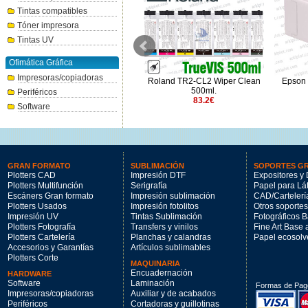
Tintas compatibles
Tóner impresora
Tintas UV
Ofimática Gráfica
Impresoras/copiadoras
Roland TR2-CL2 Wiper Clean
Roland EcoSol-Max 3 amarillo
Epson 
500ml.
500ml.
Periféricos
83.2€
141.57€
Software
GRAN FORMATO
SUBLIMACIÓN
SOPORTES G
Plotters CAD
Impresión DTF
Expositores y 
Plotters Multifunción
Serigrafía
Papel para Lá
Escáners Gran formato
Impresión sublimación
CAD/Cartelerí
Plotters Usados
Impresión fotolitos
Otros soportes
Impresión UV
Tintas Sublimación
Fotográficos 
Plotters Fotografía
Transfers y vinilos
Fine Art Base
Plotters Cartelería
Planchas y calandras
Papel ecosolv
Accesorios y Garantías
Artículos sublimables
Plotters Corte
MAQUINARIA
Encuadernación
HARDWARE
Software
Laminación
Formas de Pag
Impresoras/copiadoras
Auxiliar y de acabados
Periféricos
Cortadoras y guillotinas