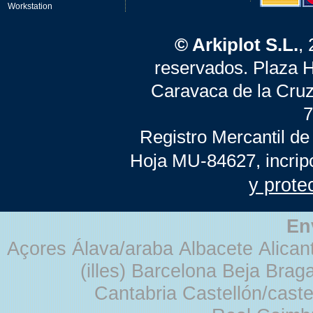
Workstation
© Arkiplot S.L.
,
reservados. Plaza 
Caravaca de la Cruz
7
Registro Mercantil de
Hoja MU-84627, incrip
y prote
En
Açores Álava/araba Albacete Alicant
(illes) Barcelona Beja Br
Cantabria Castellón/cast