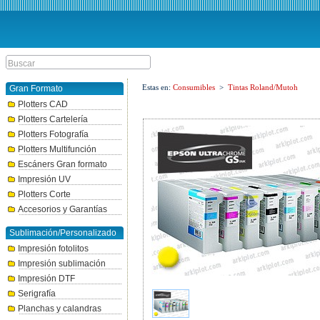
Estas en:
Consumibles
>
Tintas Roland/Mutoh
Gran Formato
Plotters CAD
Plotters Cartelería
Plotters Fotografía
Plotters Multifunción
Escáners Gran formato
Impresión UV
Plotters Corte
Accesorios y Garantías
Sublimación/Personalizado
Impresión fotolitos
Impresión sublimación
Impresión DTF
Serigrafía
Planchas y calandras