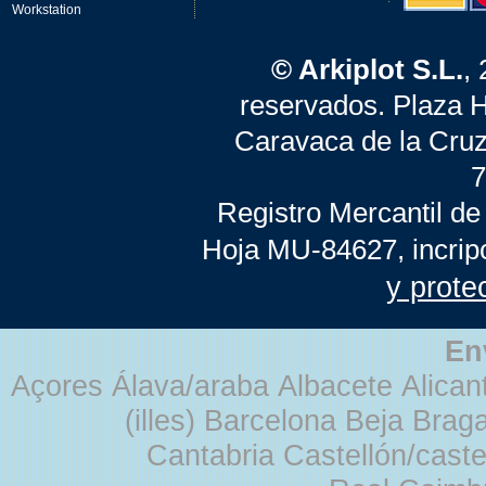
Workstation
© Arkiplot S.L.
,
reservados. Plaza 
Caravaca de la Cruz
7
Registro Mercantil de
Hoja MU-84627, incrip
y prote
En
Açores Álava/araba Albacete Alicant
(illes) Barcelona Beja Br
Cantabria Castellón/cast