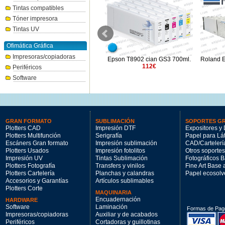
Tintas compatibles
Tóner impresora
Tintas UV
Ofimática Gráfica
Impresoras/copiadoras
Epson T8902 cian GS3 700ml.
Clavata EcoSol cian claro
Roland E
112€
1000ml.
Periféricos
67.9€
Software
GRAN FORMATO
SUBLIMACIÓN
SOPORTES G
Plotters CAD
Impresión DTF
Expositores y 
Plotters Multifunción
Serigrafía
Papel para Lá
Escáners Gran formato
Impresión sublimación
CAD/Cartelerí
Plotters Usados
Impresión fotolitos
Otros soportes
Impresión UV
Tintas Sublimación
Fotográficos 
Plotters Fotografía
Transfers y vinilos
Fine Art Base
Plotters Cartelería
Planchas y calandras
Papel ecosolv
Accesorios y Garantías
Artículos sublimables
Plotters Corte
MAQUINARIA
Encuadernación
HARDWARE
Software
Laminación
Formas de Pag
Impresoras/copiadoras
Auxiliar y de acabados
Periféricos
Cortadoras y guillotinas