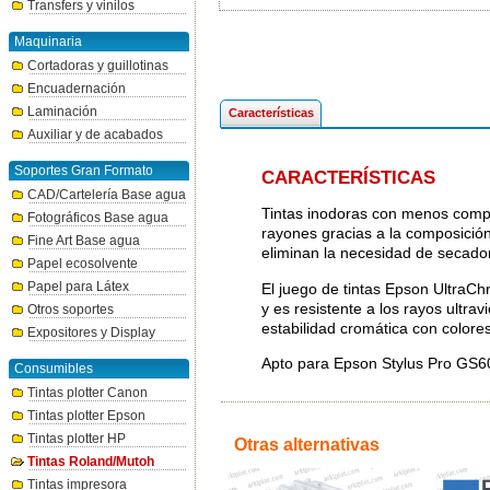
Transfers y vinilos
Maquinaria
Cortadoras y guillotinas
Encuadernación
Laminación
Características
Auxiliar y de acabados
Soportes Gran Formato
CARACTERÍSTICAS
CAD/Cartelería Base agua
Tintas inodoras con menos compue
Fotográficos Base agua
rayones gracias a la composició
Fine Art Base agua
eliminan la necesidad de secador
Papel ecosolvente
Papel para Látex
El juego de tintas Epson UltraC
y es resistente a los rayos ultra
Otros soportes
estabilidad cromática con colores
Expositores y Display
Apto para Epson Stylus Pro GS6
Consumibles
Tintas plotter Canon
Tintas plotter Epson
Tintas plotter HP
Otras alternativas
Tintas Roland/Mutoh
Tintas impresora