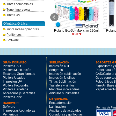
Tintas compatibles
Tóner impresora
Tintas UV
Ofimática Gráfica
Impresoras/copiadoras
Epson T45L900 rojo GS3
Roland EcoSol-Max cian 220ml.
Roland
UltraChrome (1.5L)
83.07€
Periféricos
202.99€
Software
GRAN FORMATO
SUBLIMACIÓN
SOPORTES G
Plotters CAD
Impresión DTF
Expositores y 
Plotters Multifunción
Serigrafía
Papel para Lá
Escáners Gran formato
Impresión sublimación
CAD/Cartelerí
Plotters Usados
Impresión fotolitos
Otros soportes
Impresión UV
Tintas Sublimación
Fotográficos 
Plotters Fotografía
Transfers y vinilos
Fine Art Base
Plotters Cartelería
Planchas y calandras
Papel ecosolv
Accesorios y Garantías
Artículos sublimables
Plotters Corte
MAQUINARIA
Encuadernación
HARDWARE
Software
Laminación
Formas de Pag
Impresoras/copiadoras
Auxiliar y de acabados
Periféricos
Cortadoras y guillotinas