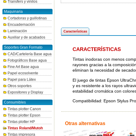
Transfers y vinilos
Maquinaria
Cortadoras y guillotinas
Encuadernación
Laminación
Características
Auxiliar y de acabados
Soportes Gran Formato
CARACTERÍSTICAS
CAD/Cartelería Base agua
Tintas inodoras con menos compue
Fotográficos Base agua
rayones gracias a la composició
Fine Art Base agua
eliminan la necesidad de secador
Papel ecosolvente
Papel para Látex
El juego de tintas Epson UltraC
y es resistente a los rayos ultra
Otros soportes
estabilidad cromática con colores
Expositores y Display
Compatibilidad: Epson Stylus P
Consumibles
Tintas plotter Canon
Tintas plotter Epson
Tintas plotter HP
Otras alternativas
Tintas Roland/Mutoh
Tintas impresora