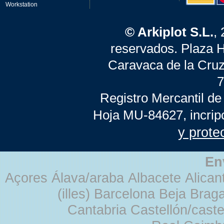
Workstation
© Arkiplot S.L.
,
reservados. Plaza 
Caravaca de la Cruz
7
Registro Mercantil de
Hoja MU-84627, incrip
y prote
En
Açores Álava/araba Albacete Alicant
(illes) Barcelona Beja Br
Cantabria Castellón/cast