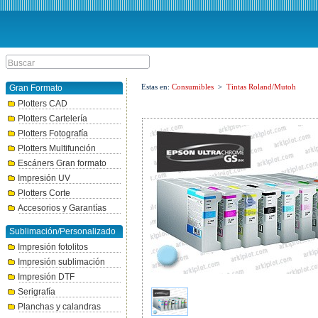
Estas en:
Consumibles
>
Tintas Roland/Mutoh
Gran Formato
Plotters CAD
Plotters Cartelería
Plotters Fotografía
Plotters Multifunción
Escáners Gran formato
Impresión UV
Plotters Corte
Accesorios y Garantías
Sublimación/Personalizado
Impresión fotolitos
Impresión sublimación
Impresión DTF
Serigrafía
Planchas y calandras