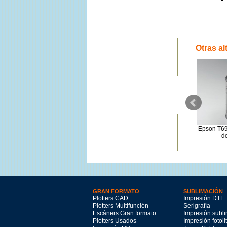
Otras al
Kit de mantenimiento Epson
Epson T6993
Roland EcoSol-Max 3 magenta
S210093
de 
220ml.
89.25€
91€
GRAN FORMATO
SUBLIMACIÓN
Plotters CAD
Impresión DTF
Plotters Multifunción
Serigrafía
Escáners Gran formato
Impresión subl
Plotters Usados
Impresión fotoli