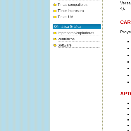
Versa
Tintas compatibles
4).
Tóner impresora
Tintas UV
CAR
Ofimática Gráfica
Proye
Impresoras/copiadoras
Periféricos
Software
APT