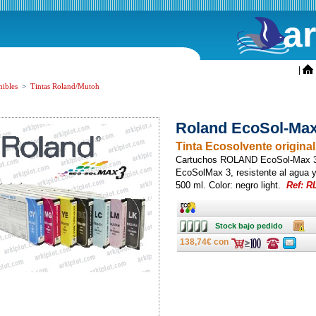
a
ini
|
ibles
>
Tintas Roland/Mutoh
Roland EcoSol-Max 
Tinta Ecosolvente origina
Cartuchos ROLAND EcoSol-Max 3 p
EcoSolMax 3, resistente al agua 
500 ml. Color: negro light.
Ref: R
Ancho
Stock
Caja
Stock bajo pedido
bajo
pedido
138,74€ con
Consulte
Consulte
ofertas
ofertas
última
última
hora
hora