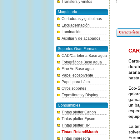
Transfers y vinilos
Maquinaria
Cortadoras y guillotinas
Encuadernación
Laminación
Característi
Auxiliar y de acabados
Soportes Gran Formato
CAR
CAD/Cartelería Base agua
Cartu
Fotográficos Base agua
durab
Fine Art Base agua
araña
Papel ecosolvente
hasta
Papel para Látex
Eco-S
Otros soportes
galar
Expositores y Display
gama 
un ba
Consumibles
espec
Tintas plotter Canon
equip
Tintas plotter Epson
Tintas plotter HP
La ti
solve
Tintas Roland/Mutoh
Formu
Tintas impresora