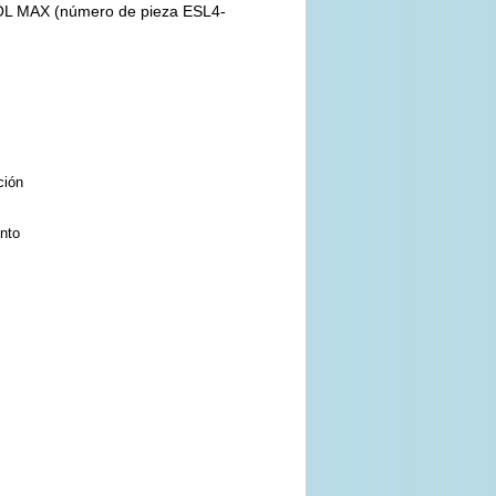
SOL MAX (número de pieza ESL4-
ción
ento