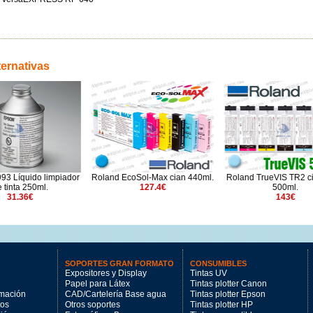
ternativas
 Líquido limpiador
Roland EcoSol-Max cian 440ml.
Roland TrueVIS TR2 cia
tinta 250ml.
127.4€
500ml.
31.36€
143€
SOPORTES GRAN FORMATO
CONSUMIBLES
Expositores y Display
Tintas UV
Papel para Látex
Tintas plotter Canon
imación
CAD/Cartelería Base agua
Tintas plotter Epson
tos
Otros soportes
Tintas plotter HP