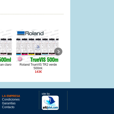
n claro
Roland TrueVIS TR2 verde
Epson T8909 rojo GS3 700ml.
500ml.
112€
143€
site by
LA EMPRESA
Condiciones
Garantías
Contacto