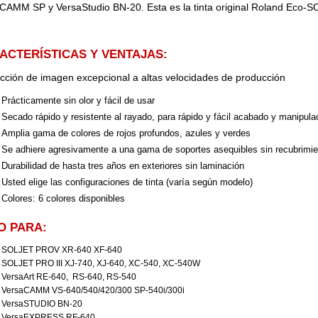
CAMM SP y VersaStudio BN-20. Esta es la tinta original Roland Eco-
ACTERÍSTICAS Y VENTAJAS:
cción de imagen excepcional a altas velocidades de producción
Prácticamente sin olor y fácil de usar
Secado rápido y resistente al rayado, para rápido y fácil acabado y manipula
Amplia gama de colores de rojos profundos, azules y verdes
Se adhiere agresivamente a una gama de soportes asequibles sin recubrimi
Durabilidad de hasta tres años en exteriores sin laminación
Usted elige las configuraciones de tinta (varía según modelo)
Colores: 6 colores disponibles
O PARA:
SOLJET PROV XR-640 XF-640
SOLJET PRO III XJ-740, XJ-640, XC-540, XC-540W
VersaArt RE-640, RS-640, RS-540
VersaCAMM VS-640/540/420/300 SP-540i/300i
VersaSTUDIO BN-20
VersaEXPRESS RF-640