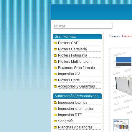
Estas en:
Consum
Gran Formato
Plotters CAD
Plotters Cartelería
Plotters Fotografía
Plotters Multifunción
Escáners Gran formato
Impresión UV
Plotters Corte
Accesorios y Garantías
Sublimación/Personalizado
Impresión fotolitos
Impresión sublimación
Impresión DTF
Serigrafía
Planchas y calandras