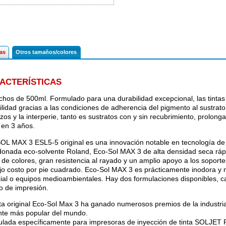
cas
Otros tamaños/colores
ACTERÍSTICAS
chos de 500ml. Formulado para una durabilidad excepcional, las tinta
ilidad gracias a las condiciones de adherencia del pigmento al sustrato
zos y la interperie, tanto es sustratos con y sin recubrimiento, prolon
 en 3 años.
OL MAX 3 ESL5-5 original es una innovación notable en tecnología de ti
donada eco-solvente Roland, Eco-Sol MAX 3 de alta densidad seca ráp
de colores, gran resistencia al rayado y un amplio apoyo a los soportes
jo costo por pie cuadrado. Eco-Sol MAX 3 es prácticamente inodora y n
ial o equipos medioambientales. Hay dos formulaciones disponibles, 
o de impresión.
nta original Eco-Sol Max 3 ha ganado numerosos premios de la industria,
nte más popular del mundo.
lada específicamente para impresoras de inyección de tinta SOLJET