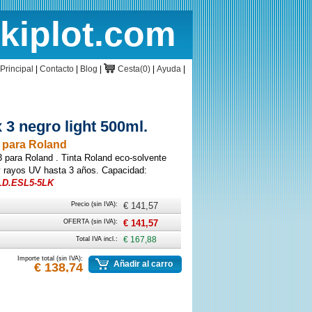
rkiplot.com
cio
Cesta
Principal
|
Contacto
|
Blog
|
Cesta(0)
|
Ayuda
|
3 negro light 500ml.
l para Roland
ara Roland . Tinta Roland eco-solvente
y rayos UV hasta 3 años. Capacidad:
LD.ESL5-5LK
Precio (sin IVA):
€ 141,57
OFERTA (sin IVA):
€ 141,57
Total IVA incl.:
€ 167,88
Importe total (sin IVA):
Añadir al carro
€ 138,74