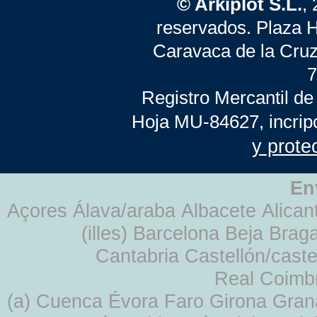
© Arkiplot S.L.
,
reservados. Plaza 
Caravaca de la Cruz
7
Registro Mercantil de
Hoja MU-84627, incrip
y prote
En
Açores Álava/araba Albacete Alicant
(illes) Barcelona Beja Br
Cantabria Castellón/cast
Real Coimb
(a) Cuenca Évora Faro Girona Gra