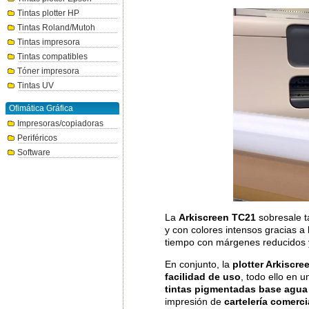
Tintas plotter HP
Tintas Roland/Mutoh
Tintas impresora
Tintas compatibles
Tóner impresora
Tintas UV
Ofimática Gráfica
Impresoras/copiadoras
Periféricos
Software
La
Arkiscreen TC21
sobresale ta
y con colores intensos gracias 
tiempo con márgenes reducidos y 
En conjunto, la
plotter Arkiscr
facilidad de uso
, todo ello en
tintas pigmentadas base agua
impresión de
cartelería comercia