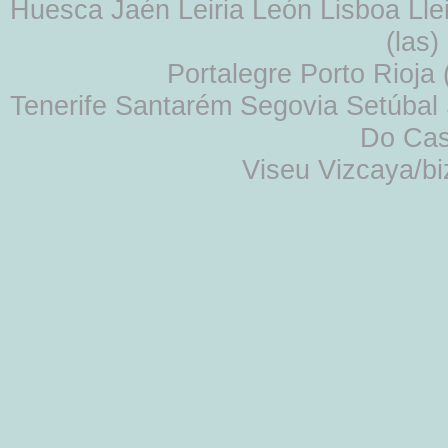
Huesca Jaén Leiria León Lisboa Lle
(las
Portalegre Porto Rioja
Tenerife Santarém Segovia Setúbal S
Do Cas
Viseu Vizcaya/b