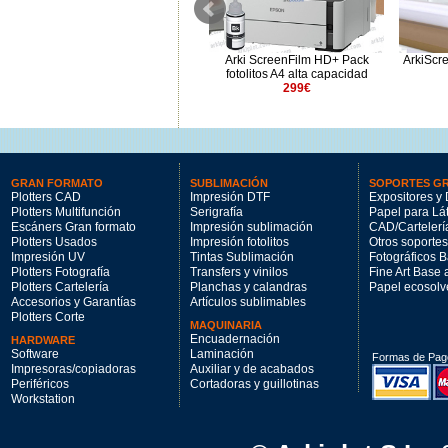
ArkiScreen T21 Pack fotolitos
Arki ScreenFilm HD+ Pack
ArkiScre
24"
fotolitos A4 alta capacidad
920€
299€
GRAN FORMATO
SUBLIMACIÓN
SOPORTES G
Plotters CAD
Impresión DTF
Expositores y 
Plotters Multifunción
Serigrafía
Papel para Lá
Escáners Gran formato
Impresión sublimación
CAD/Cartelerí
Plotters Usados
Impresión fotolitos
Otros soportes
Impresión UV
Tintas Sublimación
Fotográficos 
Plotters Fotografía
Transfers y vinilos
Fine Art Base
Plotters Cartelería
Planchas y calandras
Papel ecosolv
Accesorios y Garantías
Artículos sublimables
Plotters Corte
MAQUINARIA
Encuadernación
HARDWARE
Software
Laminación
Formas de Pag
Impresoras/copiadoras
Auxiliar y de acabados
Periféricos
Cortadoras y guillotinas
Workstation