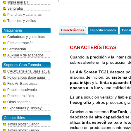
Impresión DTF
Serigrafía
Planchas y calandras
Transfers y vinilos
Maquinaria
Características
Especificaciones
Consu
Cortadoras y guillotinas
Encuadernación
CARACTERÍSTICAS
Laminación
Auxiliar y de acabados
Cuando la precisión y la intensid
sobresaliente en la producción de 
Soportes Gran Formato
CAD/Cartelería Base agua
La
ArkiScreen TC21
destaca por
máxima definición. Su
sistema d
Fotográficos Base agua
para inkjet
y la
tinta opacant
Fine Art Base agua
opacos a la luz
y una calidad d
Papel ecosolvente
Papel para Látex
Es una solución versátil y fiable
flexografía
y otros procesos gráf
Otros soportes
Expositores y Display
Gracias a su sistema
EcoTank
, 
depósitos de
alta capacidad
se 
Consumibles
utiliza
tinta específica para foto
Tintas plotter Canon
incluso en producciones intensiv
Tintas plotter Epson