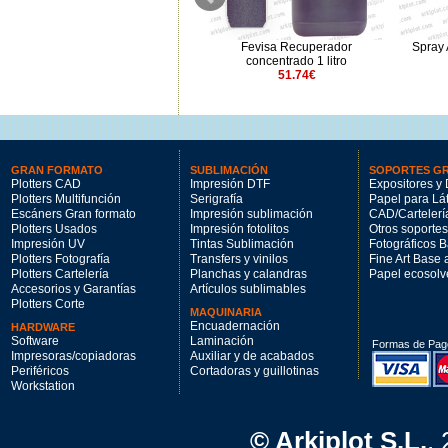
Saati HU Violet 1kg
Fevisa Recuperador
Spray 
25.4€
concentrado 1 litro
51.74€
GRAN FORMATO
SUBLIMACIÓN
SOPORTES G
Plotters CAD
Impresión DTF
Expositores y 
Plotters Multifunción
Serigrafía
Papel para Lá
Escáners Gran formato
Impresión sublimación
CAD/Cartelerí
Plotters Usados
Impresión fotolitos
Otros soportes
Impresión UV
Tintas Sublimación
Fotográficos 
Plotters Fotografía
Transfers y vinilos
Fine Art Base
Plotters Cartelería
Planchas y calandras
Papel ecosolv
Accesorios y Garantías
Artículos sublimables
Plotters Corte
MAQUINARIA
Encuadernación
HARDWARE
Software
Laminación
Formas de Pag
Impresoras/copiadoras
Auxiliar y de acabados
Periféricos
Cortadoras y guillotinas
Workstation
© Arkiplot S.L.
,