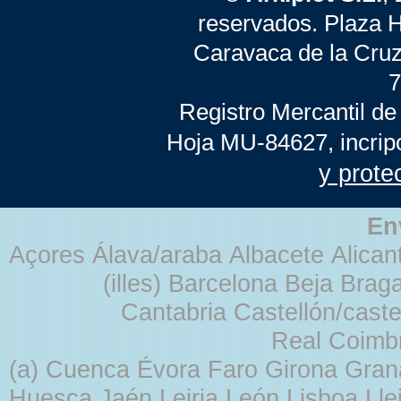
reservados. Plaza 
Caravaca de la Cruz
7
Registro Mercantil de
Hoja MU-84627, incrip
y prote
En
Açores Álava/araba Albacete Alicant
(illes) Barcelona Beja Br
Cantabria Castellón/cast
Real Coimb
(a) Cuenca Évora Faro Girona Gra
Huesca Jaén Leiria León Lisboa Lle