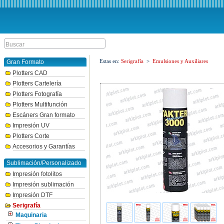
Estas en:
Serigrafía
>
Emulsiones y Auxiliares
Gran Formato
Plotters CAD
Plotters Cartelería
Plotters Fotografía
Plotters Multifunción
Escáners Gran formato
Impresión UV
Plotters Corte
Accesorios y Garantías
Sublimación/Personalizado
Impresión fotolitos
Impresión sublimación
Impresión DTF
Serigrafía
Maquinaria