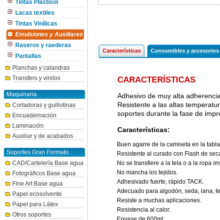
Tintas Plastisol
Lacas textiles
Tintas Vinílicas
Emulsiones y Auxiliares
Raseros y raederas
Características
Consumibles y accesorios
Pantallas
Planchas y calandras
Transfers y vinilos
CARACTERÍSTICAS
Maquinaria
Adhesivo de muy alta adherencia in
Resistente a las altas temperatura
Cortadoras y guillotinas
soportes durante la fase de impr
Encuadernación
Laminación
Características:
Auxiliar y de acabados
Buen agarre de la camiseta en la tabla
Soportes Gran Formato
Resistente al curado con Flash de sec
No se transfiere a la tela o a la ropa i
CAD/Cartelería Base agua
No mancha los tejidos.
Fotográficos Base agua
Adhesivado fuerte, rápido TACK.
Fine Art Base agua
Adecuado para algodón, seda, lana, tej
Papel ecosolvente
Resiste a muchas aplicaciones.
Papel para Látex
Resistencia al calor.
Otros soportes
Envase de 600ml.