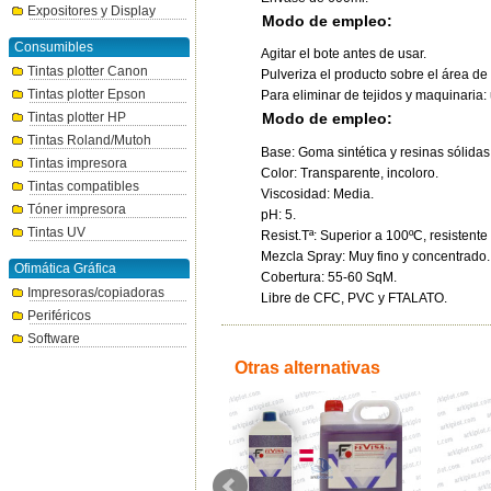
Expositores y Display
Modo de empleo:
Consumibles
Agitar el bote antes de usar.
Tintas plotter Canon
Pulveriza el producto sobre el área de
Tintas plotter Epson
Para eliminar de tejidos y maquinaria: u
Tintas plotter HP
Modo de empleo:
Tintas Roland/Mutoh
Base: Goma sintética y resinas sólidas 
Tintas impresora
Color: Transparente, incoloro.
Tintas compatibles
Viscosidad: Media.
Tóner impresora
pH: 5.
Tintas UV
Resist.Tª: Superior a 100ºC, resistente
Mezcla Spray: Muy fino y concentrado.
Ofimática Gráfica
Cobertura: 55-60 SqM.
Impresoras/copiadoras
Libre de CFC, PVC y FTALATO.
Periféricos
Software
Otras alternativas