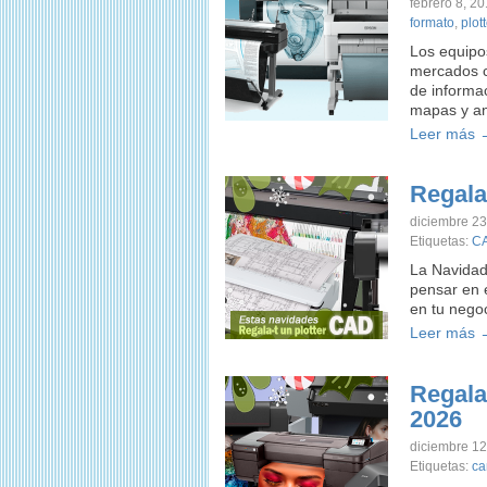
febrero 8, 2
formato
,
plott
Los equipo
mercados c
de informa
mapas y an
Leer más 
Regala
diciembre 23
Etiquetas:
C
La Navidad
pensar en e
en tu nego
Leer más 
Regala-
2026
diciembre 12
Etiquetas:
ca