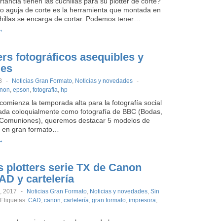
ancia tienen las cuchillas para su plotter de corte?
a o aguja de corte es la herramienta que montada en
chillas se encarga de cortar. Podemos tener…
→
ers fotográficos asequibles y
les
8
-
Noticias Gran Formato
,
Noticias y novedades
-
non
,
epson
,
fotografía
,
hp
omienza la temporada alta para la fotografía social
da coloquialmente como fotografía de BBC (Bodas,
 Comuniones), queremos destacar 5 modelos de
 en gran formato…
→
 plotters serie TX de Canon
AD y cartelería
, 2017
-
Noticias Gran Formato
,
Noticias y novedades
,
Sin
Etiquetas:
CAD
,
canon
,
cartelería
,
gran formato
,
impresora
,