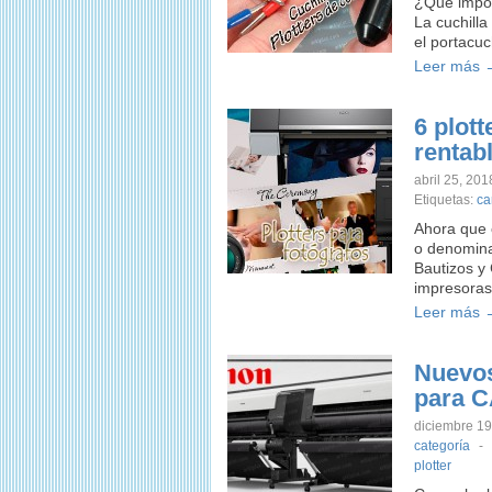
¿Qué import
La cuchill
el portacu
Leer más 
6 plott
rentab
abril 25, 201
Etiquetas:
ca
Ahora que c
o denomina
Bautizos y
impresoras
Leer más 
Nuevos
para C
diciembre 19
categoría
-
plotter