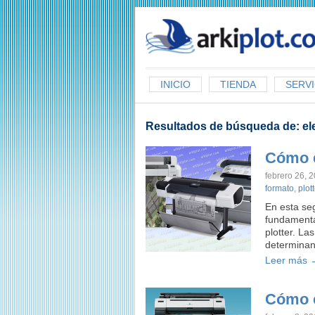
arkiplot.com
INICIO
TIENDA
SERVI
Resultados de búsqueda de:
el
Cómo e
febrero 26, 
formato
,
plott
En esta se
fundamenta
plotter. La
determina
Leer más 
Cómo e