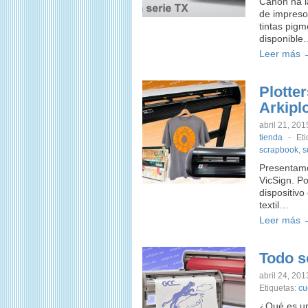
Canon ha l
de impreso
tintas pig
disponible
Leer más 
Plotte
Arkipl
abril 21, 201
tienda
-
Et
scrapbook
,
s
Presentamo
VicSign. P
dispositivo
textil…
Leer más 
Todo s
abril 24, 201
Etiquetas:
cu
¿Qué es un 