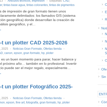
013
-
Artículos técnicos
,
Impresión
-
Etiquetas:
CAD
,
C
er
,
tintas base agua
,
tintas colorantes
,
tintas de pigmentos
s de impresión de gran formato tienen unos
E
laramente delimitados: los llamados GIS (sistema
R
ción geográfica) donde desarrollan la creación de
álisis geográfico, y el…
Not
→
N
N
-t un plotter CAD 2025-2026
N
, 2025
-
Noticias Gran Formato
,
Ofertas tienda
-
S
AD
,
canon
,
epson
,
gran formato
,
hp
,
ploter
 es un buen momento para parar, hacer balance y
O
l próximo año… también en lo profesional. Invertir
cio puede ser el mejor regalo, especialmente…
Ofe
→
Sin
t un plotter Fotográfico 2025-
ENT
, 2025
-
Noticias Gran Formato
,
Ofertas tienda
-
Cóm
non
,
epson
,
fine art
,
fotografía
,
gran formato
,
hp
,
ploter