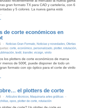
anzado recientemente al mercado la nueva gama
ras gran formato TX para CAD y cartelería, con 6
mentadas y 5 colores. La nueva gama está
…
→
rs de corte económicos en
ot
5
-
Noticias Gran Formato
,
Noticias y novedades
,
Ofertas
iquetas:
corte
,
económico
,
personalizado
,
plotter
,
rotulación
,
ublimación
,
textil
,
transfer
,
vicsign
,
vinilo
s los plotters de corte económicos de marca
or menos de 500€, puede disponer de todo un
 gran formato con ojo óptico para el corte de vinilo
→
obre… el plotters de corte
3
-
Artículos técnicos
,
Maquinaria artes gráficas
-
chillas
,
opos
,
plotter de corte
,
rotulación
plotter de corte? Un plotter de corte es