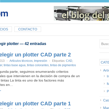
CIOS
CONTACTO
egir plotter
— 42 entradas
legir un plotter CAD parte 2
2013
-
Artículos técnicos
,
Impresión
-
Etiquetas:
CAD
,
CAT
er
,
tintas base agua
,
tintas colorantes
,
tintas de pigmentos
Art
gunda parte, seguimos enumerando criterios
les que intervienen en la decisión de compra de un
I
s tintas La tinta es uno de los factores más
M
ntes en…
→
P
Cat
legir un plotter CAD parte 1
Man