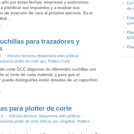
año por estas fechas, empresas y autónomos
Con
a planificar sus impuestos y a evaluar sus
de 
es de inversión de cara al próximo ejercicio. Es el
Est
deal…
com
→
Pla
500
chillas para trazadores y
s
Pla
4
-
Artículos técnicos
,
Maquinaria artes gráficas
-
cesorios plotter de corte
,
gcc
,
Plotters Corte
 de corte GCC disponen de diferentes cuchillas con
do al corte de cada material, y para que el
 pueda distinguirlas están dotadas de un capuchón
→
as para plotter de corte
18
-
Artículos técnicos
,
Maquinaria artes gráficas
-
cesorios plotter de corte
,
ArkCut
,
gcc
,
Grapthec
,
Plotters