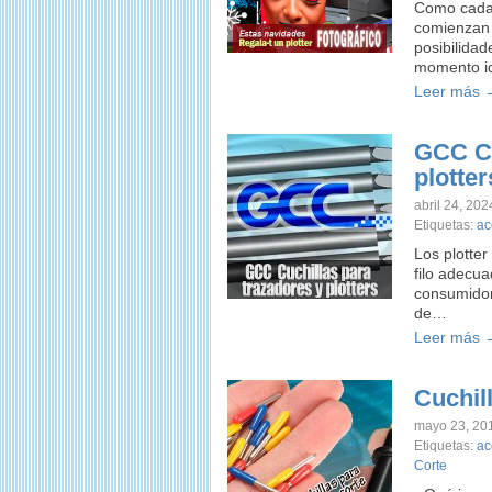
Como cada 
comienzan 
posibilidad
momento i
Leer más 
GCC Cu
plotter
abril 24, 202
Etiquetas:
ac
Los plotter
filo adecua
consumidor
de…
Leer más 
Cuchill
mayo 23, 20
Etiquetas:
ac
Corte