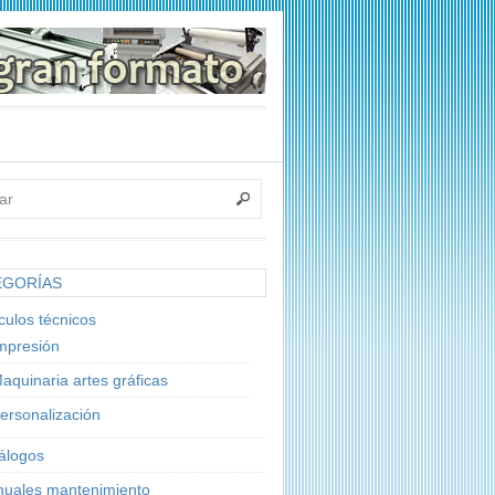
EGORÍAS
ículos técnicos
mpresión
aquinaria artes gráficas
ersonalización
álogos
uales mantenimiento