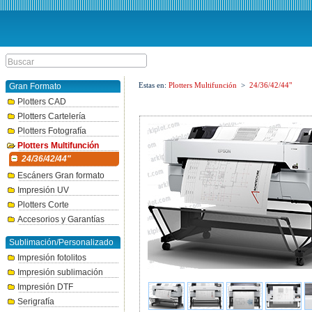
Estas en:
Plotters Multifunción
>
24/36/42/44"
Gran Formato
Plotters CAD
Plotters Cartelería
Plotters Fotografía
Plotters Multifunción
24/36/42/44"
Escáners Gran formato
Impresión UV
Plotters Corte
Accesorios y Garantías
Sublimación/Personalizado
Impresión fotolitos
Impresión sublimación
Impresión DTF
Serigrafía