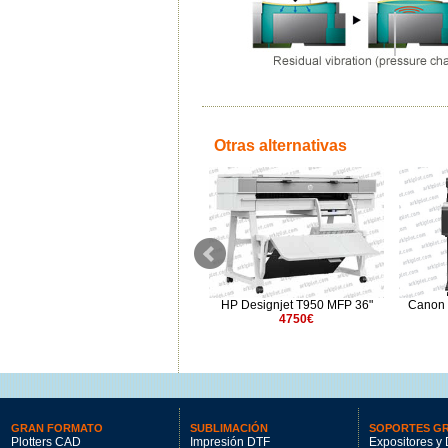
Otras alternativas
Canon imagePROGRAF TX-
HP Designjet T950 MFP 36"
Canon
4200 MFP Z36
4750€
5230€
GRAN FORMATO
SUBLIMACIÓN
SOPORTES G
Plotters CAD
Impresión DTF
Expositores y 