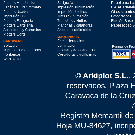
Plotters Multifunción
Serigrafía
Papel para Lá
Escáners Gran formato
Impresión sublimación
CAD/Cartelerí
Plotters Usados
Impresión fotolitos
Otros soportes
Impresión UV
Tintas Sublimación
Fotográficos 
Plotters Fotografía
Transfers y vinilos
Fine Art Base
Plotters Cartelería
Planchas y calandras
Papel ecosolv
Accesorios y Garantías
Artículos sublimables
Plotters Corte
MAQUINARIA
Encuadernación
HARDWARE
Software
Laminación
Formas de Pag
Impresoras/copiadoras
Auxiliar y de acabados
Periféricos
Cortadoras y guillotinas
Workstation
© Arkiplot S.L.
,
reservados. Plaza 
Caravaca de la Cruz
7
Registro Mercantil de
Hoja MU-84627, incrip