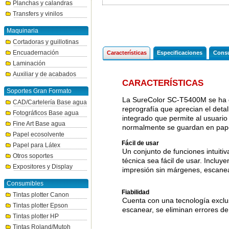
Planchas y calandras
Transfers y vinilos
Maquinaria
Cortadoras y guillotinas
Encuadernación
Características
Especificaciones
Consu
Laminación
Auxiliar y de acabados
CARACTERÍSTICAS
Soportes Gran Formato
La SureColor SC-T5400M se ha de
CAD/Cartelería Base agua
reprografía que aprecian el detall
Fotográficos Base agua
integrado que permite al usuario
Fine Art Base agua
normalmente se guardan en pape
Papel ecosolvente
Fácil de usar
Papel para Látex
Un conjunto de funciones intuiti
Otros soportes
técnica sea fácil de usar. Incluy
Expositores y Display
impresión sin márgenes, escanead
Consumibles
Fiabilidad
Tintas plotter Canon
Cuenta con una tecnología exclus
Tintas plotter Epson
escanear, se eliminan errores de
Tintas plotter HP
Tintas Roland/Mutoh