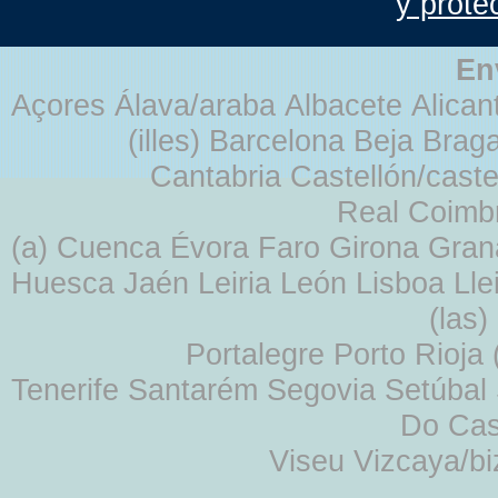
y prote
En
Açores Álava/araba Albacete Alicant
(illes) Barcelona Beja Br
Cantabria Castellón/cast
Real Coimb
(a) Cuenca Évora Faro Girona Gra
Huesca Jaén Leiria León Lisboa Lle
(las
Portalegre Porto Rioja
Tenerife Santarém Segovia Setúbal S
Do Cas
Viseu Vizcaya/b