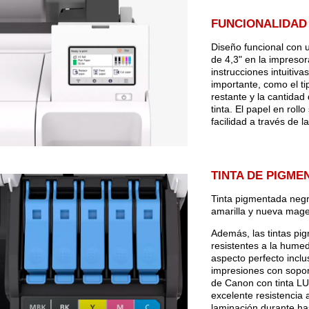
FUNCIONALIDAD 
Diseño funcional con u
de 4,3" en la impreso
instrucciones intuitiva
importante, como el ti
restante y la cantidad
tinta. El papel en roll
facilidad a través de la
TINTA DE PIGME
Tinta pigmentada negr
amarilla y nueva mag
Además, las tintas p
resistentes a la hume
aspecto perfecto inclu
impresiones con sopor
de Canon con tinta L
excelente resistencia a
laminación durante ha