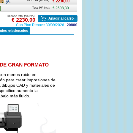
OFERTA (sin IVA):
€ 2230,00
n
Total IVA incl.:
€ 2698,30
ove
Importe total (sin IVA):
Añadir al carro
€ 2230,00
Con Plan Renove 30/09/2026 :
2080€
culos relacionados
O DE GRAN FORMATO
 con menos ruido en
sión para crear impresiones de
ra dibujos CAD y materiales de
specífico aumenta la
abajo más fluido.