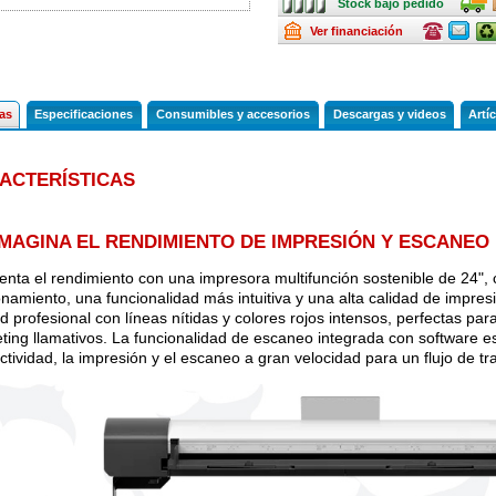
Stock bajo pedido
bajo
pedido
Renting
Consulte
Consulte
Pla
Ver financiación
ofertas
ofertas
Ren
última
última
hora
hora
cas
Especificaciones
Consumibles y accesorios
Descargas y videos
Artí
ACTERÍSTICAS
IMAGINA EL RENDIMIENTO DE IMPRESIÓN Y ESCANE
enta el rendimiento con una impresora multifunción sostenible de 24",
onamiento, una funcionalidad más intuitiva y una alta calidad de impre
ad profesional con líneas nítidas y colores rojos intensos, perfectas pa
ting llamativos. La funcionalidad de escaneo integrada con software e
ctividad, la impresión y el escaneo a gran velocidad para un flujo de tr