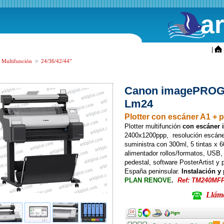
a
ini
|
s Multifunción
>
24/36/42/44"
Canon imagePROG
Lm24
Plotter con escáner A1 + 
Plotter multifunción
con escáner 
2400x1200ppp, resolución escáner
suministra con 300ml, 5 tintas x
alimentador rollos/formatos, USB, 
pedestal, software PosterArtist y p
España peninsular.
Instalación y
PLAN RENOVE
.
Ref: TM240MF
Llámen
Ancho
Ancho
Ancho
Ancho
Stock
Transpo