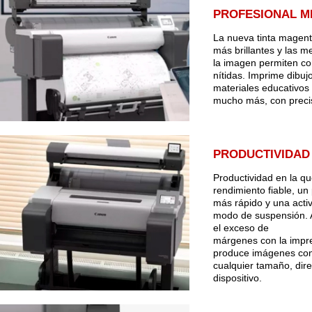
PROFESIONAL 
La nueva tinta magent
más brillantes y las m
la imagen permiten co
nítidas. Imprime dibuj
materiales educativos
mucho más, con precis
PRODUCTIVIDAD
Productividad en la qu
rendimiento fiable, u
más rápido y una acti
modo de suspensión. 
el exceso de
márgenes con la impre
produce imágenes con
cualquier tamaño, dir
dispositivo.