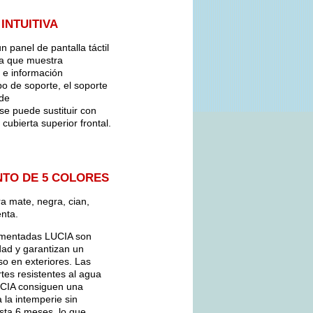
INTUITIVA
n panel de pantalla táctil
ra que muestra
s e información
po de soporte, el soporte
 de
o se puede sustituir con
 cubierta superior frontal.
NTO DE 5 COLORES
a mate, negra, cian,
enta.
igmentadas LUCIA son
dad y garantizan un
so en exteriores. Las
tes resistentes al agua
UCIA consiguen una
 la intemperie sin
sta 6 meses, lo que