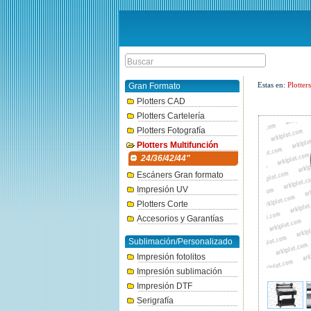
Estas en:
Plotter
Gran Formato
Plotters CAD
Plotters Cartelería
Plotters Fotografía
Plotters Multifunción
24/36/42/44"
Escáners Gran formato
Impresión UV
Plotters Corte
Accesorios y Garantías
Sublimación/Personalizado
Impresión fotolitos
Impresión sublimación
Impresión DTF
Serigrafía