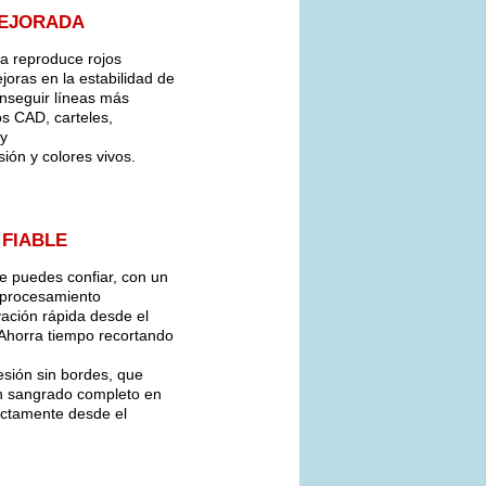
MEJORADA
a reproduce rojos
ejoras en la estabilidad de
nseguir líneas más
os CAD, carteles,
 y
ión y colores vivos.
 FIABLE
e puedes confiar, con un
n procesamiento
vación rápida desde el
Ahorra tiempo recortando
sión sin bordes, que
 sangrado completo en
ectamente desde el