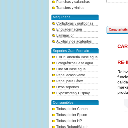
Planchas y calandras
Transfers y vinilos
Maquinaria
Cortadoras y guillotinas
Encuadernación
Característi
Laminación
Auxiliar y de acabados
CAR
Soportes Gran Formato
CAD/Cartelería Base agua
RE-
Fotográficos Base agua
Fine Art Base agua
Reinv
Papel ecosolvente
funci
Papel para Látex
calid
marke
Otros soportes
produ
Expositores y Display
Consumibles
Tintas plotter Canon
Tintas plotter Epson
Tintas plotter HP
Tintas Roland/Mutoh