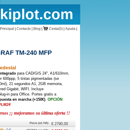
rkiplot.com
cio
Cesta
Principal
|
Contacto
|
Blog
|
Cesta(0)
|
Ayuda
|
RAF TM-240 MFP
pedestal
integrado
para CAD/GIS 24", A1/610mm,
 600ppp, 5 tintas pigmentadas (se
 60ml), 21 segundos A1, 2GB memoria,
red Gigabit, WIFI. Incluye
lug-in para Office. Portes gratis a
 puesta en marcha (+150€)
.
OPCIÓN
PLM24
os ¡¡ mejoramos su última oferta !!
Precio (sin IVA):
€ 2790,00
rte
Caja
Instalación