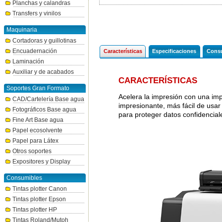
Planchas y calandras
Transfers y vinilos
Maquinaria
Cortadoras y guillotinas
Encuadernación
Características
Especificaciones
Consu
Laminación
Auxiliar y de acabados
CARACTERÍSTICAS
Soportes Gran Formato
Acelera la impresión con una imp
CAD/Cartelería Base agua
impresionante, más fácil de usar
Fotográficos Base agua
para proteger datos confidencia
Fine Art Base agua
Papel ecosolvente
Papel para Látex
Otros soportes
Expositores y Display
Consumibles
Tintas plotter Canon
Tintas plotter Epson
Tintas plotter HP
Tintas Roland/Mutoh