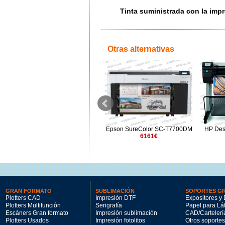
Tinta suministrada con la imp
Otras alternativas
Epson SureColor SC-T5700DM
Epson SureColor SC-T7700DM
HP Des
5Y garantía
6161€
5772€
GRAN FORMATO
SUBLIMACIÓN
SOPORTES G
Plotters CAD
Impresión DTF
Expositores y 
Plotters Multifunción
Serigrafía
Papel para Lá
Escáners Gran formato
Impresión sublimación
CAD/Cartelerí
Plotters Usados
Impresión fotolitos
Otros soportes