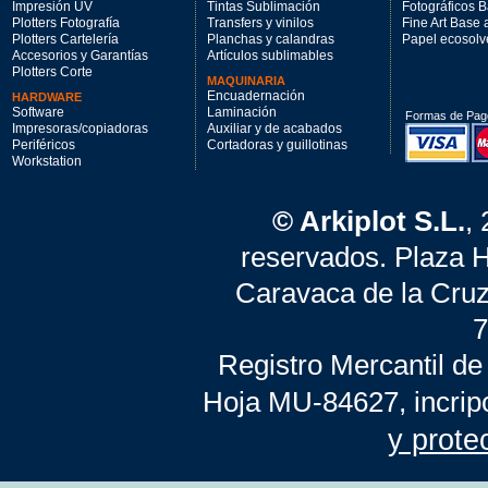
Impresión UV
Tintas Sublimación
Fotográficos 
Plotters Fotografía
Transfers y vinilos
Fine Art Base
Plotters Cartelería
Planchas y calandras
Papel ecosolv
Accesorios y Garantías
Artículos sublimables
Plotters Corte
MAQUINARIA
Encuadernación
HARDWARE
Software
Laminación
Formas de Pag
Impresoras/copiadoras
Auxiliar y de acabados
Periféricos
Cortadoras y guillotinas
Workstation
© Arkiplot S.L.
,
reservados. Plaza 
Caravaca de la Cruz
7
Registro Mercantil de
Hoja MU-84627, incrip
y prote