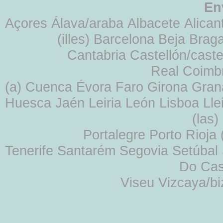
En
Açores Álava/araba Albacete Alicant
(illes) Barcelona Beja Br
Cantabria Castellón/cast
Real Coimb
(a) Cuenca Évora Faro Girona Gra
Huesca Jaén Leiria León Lisboa Lle
(las
Portalegre Porto Rioja
Tenerife Santarém Segovia Setúbal S
Do Cas
Viseu Vizcaya/b