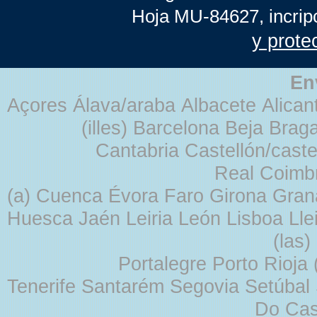
Hoja MU-84627, incrip
y prote
En
Açores Álava/araba Albacete Alicant
(illes) Barcelona Beja Br
Cantabria Castellón/cast
Real Coimb
(a) Cuenca Évora Faro Girona Gra
Huesca Jaén Leiria León Lisboa Lle
(las
Portalegre Porto Rioja
Tenerife Santarém Segovia Setúbal S
Do Cas