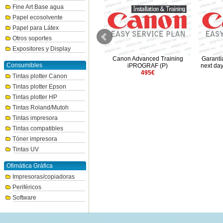
Fine Art Base agua
Papel ecosolvente
Papel para Látex
Otros soportes
Expositores y Display
Garantía Canon 3 años In Situ
Canon Advanced Training
Garantí
Consumibles
next day - iPROGRAF 36" MFP
iPROGRAF (P)
next da
(P)
495€
Tintas plotter Canon
1100€
Tintas plotter Epson
Tintas plotter HP
Tintas Roland/Mutoh
Tintas impresora
Tintas compatibles
Tóner impresora
Tintas UV
Ofimática Gráfica
Impresoras/copiadoras
Periféricos
Software