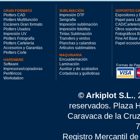
GRAN FORMATO
SUBLIMACIÓN
SOPORTES G
Plotters CAD
Impresión DTF
Expositores y 
Plotters Multifunción
Serigrafía
Papel para Lá
Escáners Gran formato
Impresión sublimación
CAD/Cartelerí
Plotters Usados
Impresión fotolitos
Otros soportes
Impresión UV
Tintas Sublimación
Fotográficos 
Plotters Fotografía
Transfers y vinilos
Fine Art Base
Plotters Cartelería
Planchas y calandras
Papel ecosolv
Accesorios y Garantías
Artículos sublimables
Plotters Corte
MAQUINARIA
Encuadernación
HARDWARE
Software
Laminación
Formas de Pag
Impresoras/copiadoras
Auxiliar y de acabados
Periféricos
Cortadoras y guillotinas
Workstation
© Arkiplot S.L.
,
reservados. Plaza 
Caravaca de la Cruz
7
Registro Mercantil de