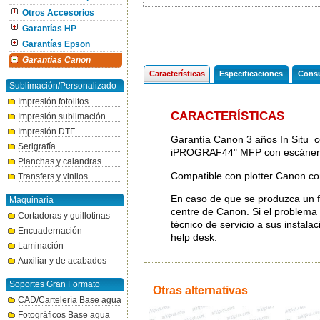
Otros Accesorios
Garantías HP
Garantías Epson
Garantías Canon
Características
Especificaciones
Consu
Sublimación/Personalizado
Impresión fotolitos
CARACTERÍSTICAS
Impresión sublimación
Impresión DTF
Garantía Canon 3 años In Situ c
Serigrafía
iPROGRAF44" MFP con escáner 
Planchas y calandras
Compatible con plotter Canon co
Transfers y vinilos
En caso de que se produzca un fal
Maquinaria
centre de Canon. Si el problema 
Cortadoras y guillotinas
técnico de servicio a sus instala
Encuadernación
help desk.
Laminación
Auxiliar y de acabados
Soportes Gran Formato
Otras alternativas
CAD/Cartelería Base agua
Fotográficos Base agua