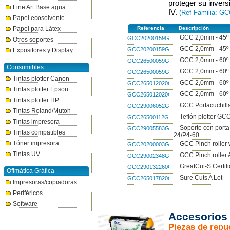
proteger su inversi
Fine Art Base agua
IV.
(Ref Familia: GC
Papel ecosolvente
Papel para Látex
Referencia
Descripción
GCC 2,0mm - 45º 1
GCC20200159G
Otros soportes
GCC 2,0mm - 45º 5
GCC20200159G5
Expositores y Display
GCC 2,0mm - 60º 1
GCC26500059G
Consumibles
GCC 2,0mm - 60º 3
GCC26500059G3
Tintas plotter Canon
GCC 2,0mm - 60º 
GCC265012020G
Tintas plotter Epson
GCC 2,0mm - 60º 
GCC265012020G3
Tintas plotter HP
GCC Portacuchill
GCC29006052G
Tintas Roland/Mutoh
Teflón plotter GC
GCC26500112G
Tintas impresora
Soporte con porta-
GCC29005583G
Tintas compatibles
24/P4-60
Tóner impresora
GCC Pinch roller
GCC20200003G
Tintas UV
GCC Pinch roller
GCC29002348G
GreatCut-S Certif
GCC290132260G
Ofimática Gráfica
Sure Cuts A Lot
GCC265017820G
Impresoras/copiadoras
Periféricos
Software
Accesorios 
Piezas de repu