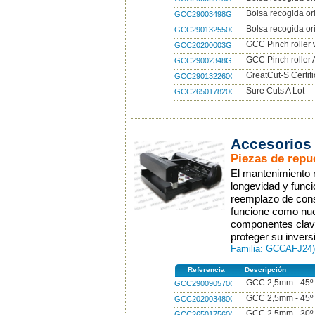
Bolsa recogida or
GCC29003498G
Bolsa recogida or
GCC290132550G
GCC Pinch roller
GCC20200003G
GCC Pinch roller
GCC29002348G
GreatCut-S Certif
GCC290132260G
Sure Cuts A Lot
GCC265017820G
Accesorios
Piezas de repu
El mantenimiento r
longevidad y funci
reemplazo de con
funcione como nu
componentes clave
proteger su inver
Familia: GCCAFJ24)
Referencia
Descripción
GCC 2,5mm - 45º 1
GCC290090570G
GCC 2,5mm - 45º 5
GCC202003480G
GCC 2,5mm - 30º 
GCC265017560G