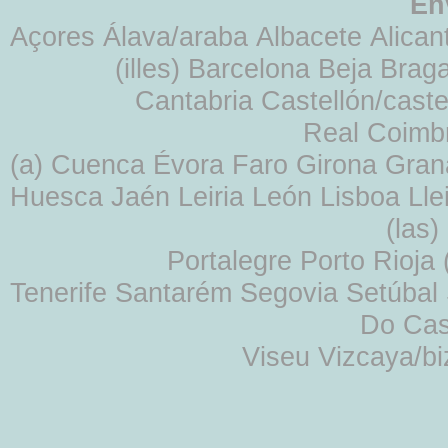
En
Açores Álava/araba Albacete Alicant
(illes) Barcelona Beja Br
Cantabria Castellón/cast
Real Coimb
(a) Cuenca Évora Faro Girona Gra
Huesca Jaén Leiria León Lisboa Lle
(las
Portalegre Porto Rioja
Tenerife Santarém Segovia Setúbal S
Do Cas
Viseu Vizcaya/b