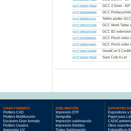
GCC 2,5mm - 60º 1
GCC265017550G
GCC Portacuchilla
GCC290098460G
Teflón plotter GC
GCC26500112G
GCC Work Table a
GCC290121220G
GCC B2 extension 
GCC290115310G
GCC Pinch roller
GCC20200003G
GCC Pinch roller
GCC29002348G
GreatCut-S Certif
GCC290132260G
Sure Cuts A Lot
GCC265017820G
GRAN FORMATO
SUBLIMACIÓN
SOPORTES G
Plotters CAD
Impresión DTF
Expositores y 
Plotters Multifunción
Serigrafía
Papel para Lá
Escáners Gran formato
Impresión sublimación
CAD/Cartelerí
Plotters Usados
Impresión fotolitos
Otros soportes
Impresión UV
Tintas Sublimación
Fotográficos 