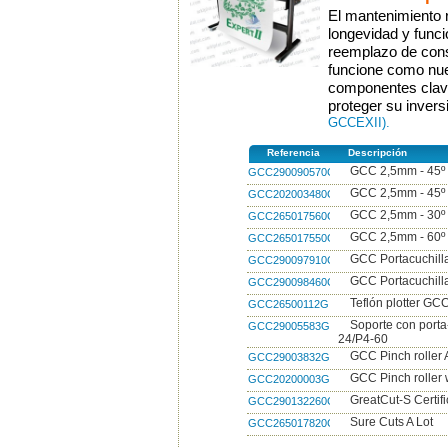
El mantenimiento r
longevidad y funci
reemplazo de con
funcione como nu
componentes clave
proteger su inversi
GCCEXII).
Referencia
Descripción
GCC 2,5mm - 45º 1
GCC290090570G
GCC 2,5mm - 45º 5
GCC202003480G
GCC 2,5mm - 30º 
GCC265017560G
GCC 2,5mm - 60º 1
GCC265017550G
GCC Portacuchill
GCC290097910G
GCC Portacuchilla
GCC290098460G
Teflón plotter GC
GCC26500112G
Soporte con porta-
GCC29005583G
24/P4-60
GCC Pinch roller
GCC29003832G
GCC Pinch roller
GCC20200003G
GreatCut-S Certif
GCC290132260G
Sure Cuts A Lot
GCC265017820G