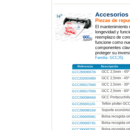
Accesorios
Piezas de repu
El mantenimiento r
longevidad y funci
reemplazo de con
funcione como nu
componentes clave
proteger su inver
Familia: GCCJ5).
Referencia
Descripción
GCC 2,5mm - 45º 1
GCC290090570G
GCC 2,5mm - 45º 5
GCC202003480G
GCC 2,5mm - 30º 
GCC265017560G
GCC 2,5mm - 60º 1
GCC265017550G
GCC Portacuchilla
GCC290098460G
Teflón plotter GC
GCC26500112G
Soporte económic
GCC290098150G
Bolsa recogida or
GCC29000558G
Bolsa recogida or
GCC29000573G
Bolsa recogida or
GCC29000575G