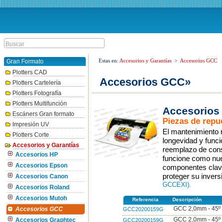
Estas en:
Accesorios y Garantías
>
Accesorios GCC
Gran Formato
Plotters CAD
Accesorios GCC»
Plotters Cartelería
Plotters Fotografía
Plotters Multifunción
Accesorios 
Escáners Gran formato
Piezas de repu
Impresión UV
El mantenimiento r
Plotters Corte
longevidad y funci
Accesorios y Garantías
reemplazo de con
Accesorios HP
funcione como nu
Accesorios Epson
componentes clave
proteger su inversi
Accesorios Canon
GCCEXI).
Accesorios Roland
Accesorios Mutoh
Referencia
Descripción
GCC 2,0mm - 45º 1
GCC20200159G
Accesorios GCC
GCC 2,0mm - 45º 5
GCC20200159G5
Accesorios Graphtec