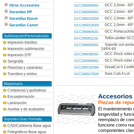
GCC 2,0mm - 60º 1
GCC26500059G
Otros Accesorios
GCC 2,0mm - 60º 3
GCC26500059G3
Garantías HP
GCC 2,0mm - 60º 
GCC265012020G
Garantías Epson
GCC 2,0mm - 60º 
GCC265012020G3
Garantías Canon
GCC Portacuchill
GCC29006052G
Sublimación/Personalizado
Teflón plotter GC
GCC26500112G
Impresión fotolitos
Soporte con porta-
GCC29005583G
Impresión sublimación
24/P4-60
GCC Pinch roller
GCC29003832G
Impresión DTF
GCC Pinch roller
GCC20200003G
Serigrafía
GreatCut-S Certif
GCC290132260G
Planchas y calandras
Sure Cuts A Lot
Transfers y vinilos
GCC265017820G
Maquinaria
Cortadoras y guillotinas
Accesorios 
Encuadernación
Piezas de repu
Laminación
El mantenimiento r
Auxiliar y de acabados
longevidad y funci
Soportes Gran Formato
reemplazo de con
funcione como nu
CAD/Cartelería Base agua
componentes clave
Fotográficos Base agua