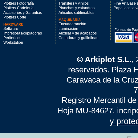
Plotters Fotografía
Transfers y vinilos
Fine Art Base
Plotters Cartelería
Planchas y calandras
Papel ecosolv
Accesorios y Garantías
Artículos sublimables
Plotters Corte
MAQUINARIA
Encuadernación
HARDWARE
Software
Laminación
Formas de Pag
Impresoras/copiadoras
Auxiliar y de acabados
Periféricos
Cortadoras y guillotinas
Workstation
© Arkiplot S.L.
,
reservados. Plaza 
Caravaca de la Cruz
7
Registro Mercantil de
Hoja MU-84627, incrip
y prote