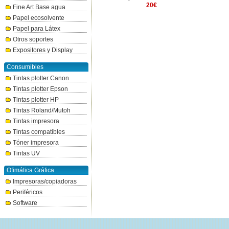
2400€
20€
Fine Art Base agua
Papel ecosolvente
Papel para Látex
Otros soportes
Expositores y Display
Consumibles
Tintas plotter Canon
Tintas plotter Epson
Tintas plotter HP
Tintas Roland/Mutoh
Tintas impresora
Tintas compatibles
Tóner impresora
Tintas UV
Ofimática Gráfica
Impresoras/copiadoras
Periféricos
Software