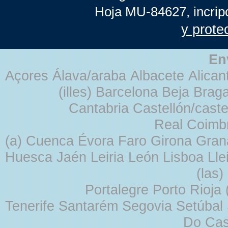
Hoja MU-84627, incrip
y prote
En
Açores Álava/araba Albacete Alicant
(illes) Barcelona Beja Br
Cantabria Castellón/cast
Real Coimb
(a) Cuenca Évora Faro Girona Gra
Huesca Jaén Leiria León Lisboa Lle
(las
Portalegre Porto Rioja
Tenerife Santarém Segovia Setúbal S
Do Cas