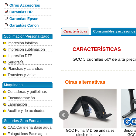
Otros Accesorios
Garantías HP
Garantías Epson
Garantías Canon
Características
Consumibles y accesorios
Sublimación/Personalizado
Impresión fotolitos
CARACTERÍSTICAS
Impresión sublimación
Impresión DTF
GCC 3 cuchillas 60º de alta prec
Serigrafía
Planchas y calandras
Transfers y vinilos
Otras alternativas
Maquinaria
Cortadoras y guillotinas
Encuadernación
Laminación
Auxiliar y de acabados
Soportes Gran Formato
CAD/Cartelería Base agua
I
GCC Sistema rollo a rollo
GCC Puma IV Drop and raise
Soporte
Fotográficos Base agua
opcional
pinch roller lever
GCC E