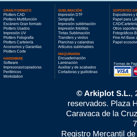
GRAN FORMATO
SUBLIMACIÓN
SOPORTES G
Plotters CAD
Impresión DTF
Expositores y 
Plotters Multifunción
Serigrafía
Papel para Lá
Escáners Gran formato
Impresión sublimación
CAD/Cartelerí
Plotters Usados
Impresión fotolitos
Otros soportes
Impresión UV
Tintas Sublimación
Fotográficos 
Plotters Fotografía
Transfers y vinilos
Fine Art Base
Plotters Cartelería
Planchas y calandras
Papel ecosolv
Accesorios y Garantías
Artículos sublimables
Plotters Corte
MAQUINARIA
Encuadernación
HARDWARE
Software
Laminación
Formas de Pag
Impresoras/copiadoras
Auxiliar y de acabados
Periféricos
Cortadoras y guillotinas
Workstation
© Arkiplot S.L.
,
reservados. Plaza 
Caravaca de la Cruz
7
Registro Mercantil de