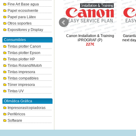
Fine Art Base agua
Papel ecosolvente
Papel para Látex
Otros soportes
Expositores y Display
Garantía Canon 3 años In Situ
Canon Installation & Training
Garantí
Consumibles
D
next day - iPROGRAF L24/L36
iPROGRAF (P)
next da
MFP
227€
Tintas plotter Canon
700€
Tintas plotter Epson
Tintas plotter HP
Tintas Roland/Mutoh
Tintas impresora
Tintas compatibles
Tóner impresora
Tintas UV
Ofimática Gráfica
Impresoras/copiadoras
Periféricos
Software