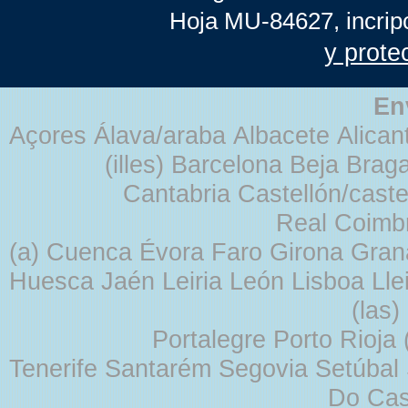
Hoja MU-84627, incrip
y prote
En
Açores Álava/araba Albacete Alicant
(illes) Barcelona Beja Br
Cantabria Castellón/cast
Real Coimb
(a) Cuenca Évora Faro Girona Gra
Huesca Jaén Leiria León Lisboa Lle
(las
Portalegre Porto Rioja
Tenerife Santarém Segovia Setúbal S
Do Cas