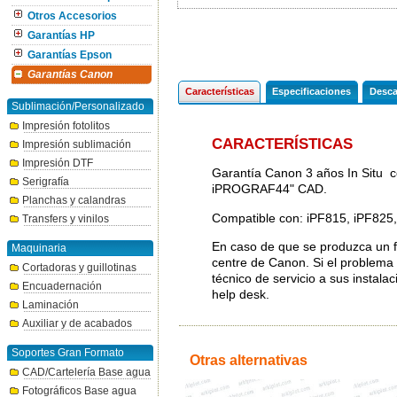
Otros Accesorios
Garantías HP
Garantías Epson
Garantías Canon
Características
Especificaciones
Desca
Sublimación/Personalizado
Impresión fotolitos
CARACTERÍSTICAS
Impresión sublimación
Impresión DTF
Garantía Canon 3 años In Situ c
Serigrafía
iPROGRAF44" CAD.
Planchas y calandras
Compatible con: iPF815, iPF825
Transfers y vinilos
En caso de que se produzca un fal
Maquinaria
centre de Canon. Si el problema 
Cortadoras y guillotinas
técnico de servicio a sus instala
Encuadernación
help desk.
Laminación
Auxiliar y de acabados
Soportes Gran Formato
Otras alternativas
CAD/Cartelería Base agua
Fotográficos Base agua