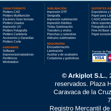
GRAN FORMATO
SUBLIMACIÓN
SOPORTES G
Plotters CAD
Impresión DTF
Expositores y 
Plotters Multifunción
Serigrafía
Papel para Lá
Escáners Gran formato
Impresión sublimación
CAD/Cartelerí
Plotters Usados
Impresión fotolitos
Otros soportes
Impresión UV
Tintas Sublimación
Fotográficos 
Plotters Fotografía
Transfers y vinilos
Fine Art Base
Plotters Cartelería
Planchas y calandras
Papel ecosolv
Accesorios y Garantías
Artículos sublimables
Plotters Corte
MAQUINARIA
Encuadernación
HARDWARE
Software
Laminación
Formas de Pag
Impresoras/copiadoras
Auxiliar y de acabados
Periféricos
Cortadoras y guillotinas
Workstation
© Arkiplot S.L.
,
reservados. Plaza 
Caravaca de la Cruz
7
Registro Mercantil de