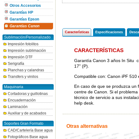
Otros Accesorios
Garantías HP
Garantías Epson
Garantías Canon
Características
Especificaciones
Desca
Sublimación/Personalizado
Impresión fotolitos
CARACTERÍSTICAS
Impresión sublimación
Impresión DTF
Garantía Canon 3 años In Situ 
Serigrafía
17" (P).
Planchas y calandras
Compatible con: Canon iPF 510 
Transfers y vinilos
En caso de que se produzca un fal
Maquinaria
centre de Canon. Si el problema 
Cortadoras y guillotinas
técnico de servicio a sus instala
Encuadernación
help desk.
Laminación
Auxiliar y de acabados
Soportes Gran Formato
Otras alternativas
CAD/Cartelería Base agua
Fotográficos Base agua