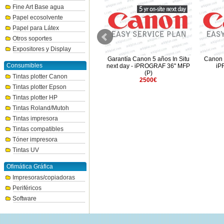
Fine Art Base agua
Papel ecosolvente
Papel para Látex
Otros soportes
Expositores y Display
Garantía Canon 3 años In Situ
Garantía Canon 5 años In Situ
Canon I
Consumibles
next day - iPROGRAF 44"
next day - iPROGRAF 36" MFP
iP
Graphic
(P)
Tintas plotter Canon
1260€
2500€
Tintas plotter Epson
Tintas plotter HP
Tintas Roland/Mutoh
Tintas impresora
Tintas compatibles
Tóner impresora
Tintas UV
Ofimática Gráfica
Impresoras/copiadoras
Periféricos
Software