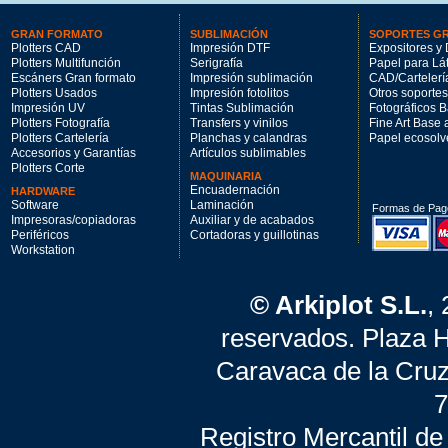
GRAN FORMATO
SUBLIMACIÓN
SOPORTES G
Plotters CAD
Impresión DTF
Expositores y 
Plotters Multifunción
Serigrafía
Papel para Lá
Escáners Gran formato
Impresión sublimación
CAD/Cartelerí
Plotters Usados
Impresión fotolitos
Otros soportes
Impresión UV
Tintas Sublimación
Fotográficos 
Plotters Fotografía
Transfers y vinilos
Fine Art Base
Plotters Cartelería
Planchas y calandras
Papel ecosolv
Accesorios y Garantías
Artículos sublimables
Plotters Corte
MAQUINARIA
Encuadernación
HARDWARE
Software
Laminación
Formas de Pag
Impresoras/copiadoras
Auxiliar y de acabados
Periféricos
Cortadoras y guillotinas
Workstation
© Arkiplot S.L.
,
reservados. Plaza 
Caravaca de la Cruz
7
Registro Mercantil de