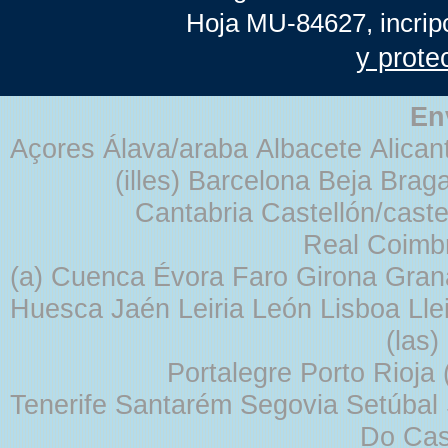
Hoja MU-84627, incrip
y prote
En
Açores Álava/araba Albacete Alicant
(illes) Barcelona Beja Br
Cantabria Castellón/cast
Real Coimb
(a) Cuenca Évora Faro Girona Gra
Huesca Jaén Leiria León Lisboa Lle
(las
Portalegre Porto Rioja
Tenerife Santarém Segovia Setúbal S
Do Cas