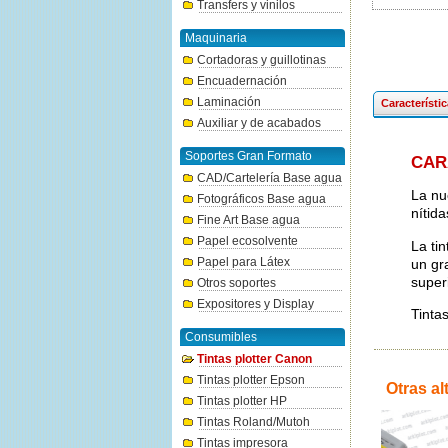
Transfers y vinilos
Maquinaria
Cortadoras y guillotinas
Encuadernación
Laminación
Característi
Auxiliar y de acabados
Soportes Gran Formato
CAR
CAD/Cartelería Base agua
La nu
Fotográficos Base agua
nítid
Fine Art Base agua
Papel ecosolvente
La ti
Papel para Látex
un gr
superi
Otros soportes
Expositores y Display
Tinta
Consumibles
Tintas plotter Canon
Tintas plotter Epson
Otras al
Tintas plotter HP
Tintas Roland/Mutoh
Tintas impresora