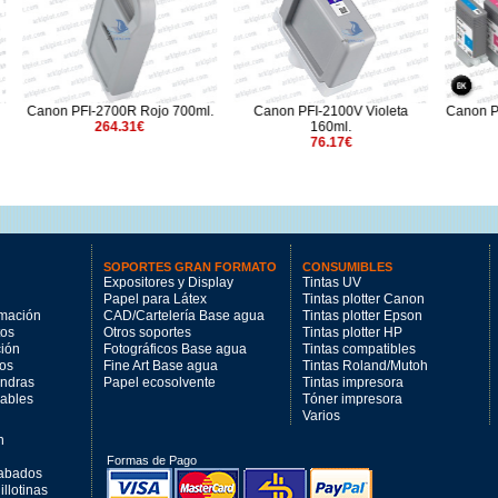
2700R Rojo 700ml.
Canon PFI-2100V Violeta
Canon PFI-102MBK neg
264.31€
160ml.
130ml.
76.17€
74.21€
SOPORTES GRAN FORMATO
CONSUMIBLES
Expositores y Display
Tintas UV
Papel para Látex
Tintas plotter Canon
imación
CAD/Cartelería Base agua
Tintas plotter Epson
tos
Otros soportes
Tintas plotter HP
ción
Fotográficos Base agua
Tintas compatibles
los
Fine Art Base agua
Tintas Roland/Mutoh
andras
Papel ecosolvente
Tintas impresora
mables
Tóner impresora
Varios
n
Formas de Pago
cabados
llotinas