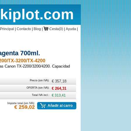
rkiplot.com
cio
Cesta
Principal
|
Contacto
|
Blog
|
Cesta(0)
|
Ayuda
|
genta 700ml.
00/TX-3200/TX-4200
ras Canon TX-2200/3200/4200. Capacidad
Precio (sin IVA):
€ 357,18
OFERTA (sin IVA):
€ 264,31
Total IVA incl.:
€ 313,41
Importe total (sin IVA):
Añadir al carro
€ 259,02