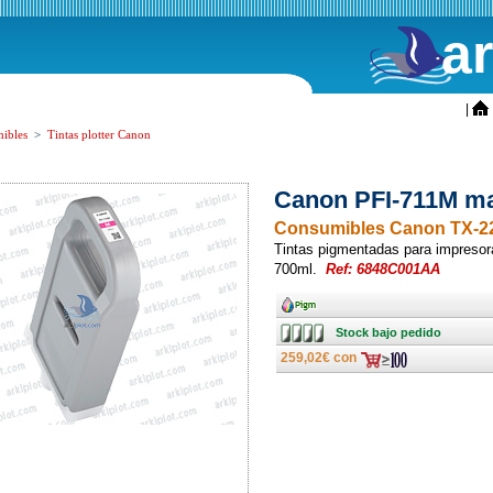
a
ini
|
ibles
>
Tintas plotter Canon
Canon PFI-711M ma
Consumibles Canon TX-22
Tintas pigmentadas para impreso
700ml.
Ref: 6848C001AA
Ancho
Stock
Stock bajo pedido
bajo
pedido
259,02€ con