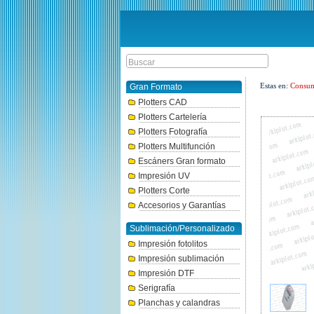
Estas en:
Consum
Gran Formato
Plotters CAD
Plotters Cartelería
Plotters Fotografía
Plotters Multifunción
Escáners Gran formato
Impresión UV
Plotters Corte
Accesorios y Garantías
Sublimación/Personalizado
Impresión fotolitos
Impresión sublimación
Impresión DTF
Serigrafía
Planchas y calandras