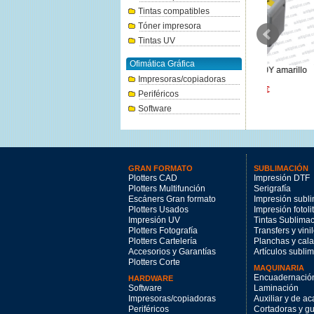
Tintas compatibles
Tóner impresora
Tintas UV
Ofimática Gráfica
Canon PFI-1000C Cian 80ml.
Canon PFI-4100Y amarillo
Canon PFI-
Impresoras/copiadoras
47.94€
80ml.
51.35€
Periféricos
Software
GRAN FORMATO
SUBLIMACIÓN
Plotters CAD
Impresión DTF
Plotters Multifunción
Serigrafía
Escáners Gran formato
Impresión subl
Plotters Usados
Impresión fotoli
Impresión UV
Tintas Sublima
Plotters Fotografía
Transfers y vini
Plotters Cartelería
Planchas y cal
Accesorios y Garantías
Artículos subli
Plotters Corte
MAQUINARIA
Encuadernació
HARDWARE
Software
Laminación
Impresoras/copiadoras
Auxiliar y de a
Periféricos
Cortadoras y gui