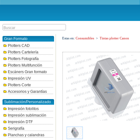
Estas en:
Consumibles
>
Tintas plotter Canon
Gran Formato
Plotters CAD
Plotters Cartelería
Plotters Fotografía
Plotters Multifunción
Escáners Gran formato
Impresión UV
Plotters Corte
Accesorios y Garantías
Sublimación/Personalizado
Impresión fotolitos
Impresión sublimación
Impresión DTF
Serigrafía
Planchas y calandras