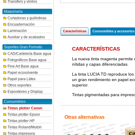
Transfers y vinilos
Maquinaria
Cortadoras y guillotinas
Encuadernación
Laminación
Características
Consumibles y accesorios
Auxiliar y de acabados
Soportes Gran Formato
CARACTERÍSTICAS
CAD/Cartelería Base agua
La nueva tinta magenta permite u
Fotográficos Base agua
nítidas y capas diferenciadas.
Fine Art Base agua
Papel ecosolvente
La tinta LUCIA TD reproduce los 
Papel para Látex
un gran rendimiento en papel ec
superior.
Otros soportes
Expositores y Display
Tintas pigmentadas para impre
Consumibles
Tintas plotter Canon
Tintas plotter Epson
Otras alternativas
Tintas plotter HP
Tintas Roland/Mutoh
Tintas impresora