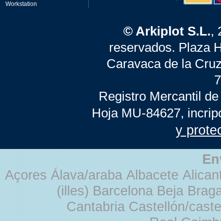
Workstation
© Arkiplot S.L.
,
reservados. Plaza 
Caravaca de la Cruz
7
Registro Mercantil de
Hoja MU-84627, incrip
y prote
En
Açores Álava/araba Albacete Alicant
(illes) Barcelona Beja Br
Cantabria Castellón/cast