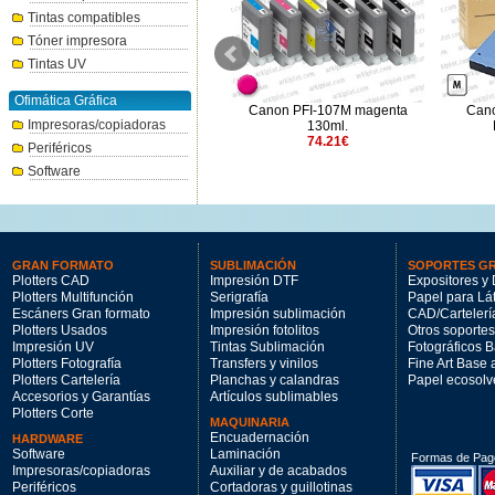
Tintas compatibles
Tóner impresora
Tintas UV
Ofimática Gráfica
Canon PFI-710M magenta
Canon PFI-107M magenta
Cano
Impresoras/copiadoras
700ml.
130ml.
264.31€
74.21€
Periféricos
Software
GRAN FORMATO
SUBLIMACIÓN
SOPORTES G
Plotters CAD
Impresión DTF
Expositores y 
Plotters Multifunción
Serigrafía
Papel para Lá
Escáners Gran formato
Impresión sublimación
CAD/Cartelerí
Plotters Usados
Impresión fotolitos
Otros soportes
Impresión UV
Tintas Sublimación
Fotográficos 
Plotters Fotografía
Transfers y vinilos
Fine Art Base
Plotters Cartelería
Planchas y calandras
Papel ecosolv
Accesorios y Garantías
Artículos sublimables
Plotters Corte
MAQUINARIA
Encuadernación
HARDWARE
Software
Laminación
Formas de Pag
Impresoras/copiadoras
Auxiliar y de acabados
Periféricos
Cortadoras y guillotinas