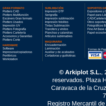
GRAN FORMATO
SUBLIMACIÓN
SOPORTES G
Plotters CAD
Impresión DTF
Expositores y 
Plotters Multifunción
Serigrafía
Papel para Lá
Escáners Gran formato
Impresión sublimación
CAD/Cartelerí
Plotters Usados
Impresión fotolitos
Otros soportes
Impresión UV
Tintas Sublimación
Fotográficos 
Plotters Fotografía
Transfers y vinilos
Fine Art Base
Plotters Cartelería
Planchas y calandras
Papel ecosolv
Accesorios y Garantías
Artículos sublimables
Plotters Corte
MAQUINARIA
Encuadernación
HARDWARE
Software
Laminación
Formas de Pag
Impresoras/copiadoras
Auxiliar y de acabados
Periféricos
Cortadoras y guillotinas
Workstation
© Arkiplot S.L.
,
reservados. Plaza 
Caravaca de la Cruz
7
Registro Mercantil de