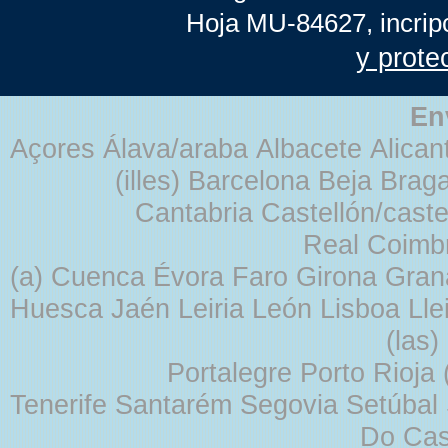
Hoja MU-84627, incrip
y prote
En
Açores Álava/araba Albacete Alicant
(illes) Barcelona Beja Br
Cantabria Castellón/cast
Real Coimb
(a) Cuenca Évora Faro Girona Gra
Huesca Jaén Leiria León Lisboa Lle
(las
Portalegre Porto Rioja
Tenerife Santarém Segovia Setúbal S
Do Cas