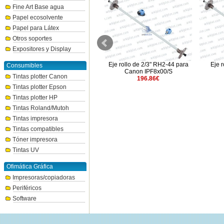
Fine Art Base agua
Papel ecosolvente
Papel para Látex
Otros soportes
Expositores y Display
Cesta BU-06 para Canon
Eje rollo de 2/3" RH2-44 para
Eje r
Consumibles
TC20/TC21
Canon IPF8x00/S
Tintas plotter Canon
115.54€
196.86€
Tintas plotter Epson
Tintas plotter HP
Tintas Roland/Mutoh
Tintas impresora
Tintas compatibles
Tóner impresora
Tintas UV
Ofimática Gráfica
Impresoras/copiadoras
Periféricos
Software