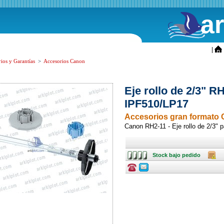
a
ini
|
ios y Garantías
>
Accesorios Canon
Eje rollo de 2/3" 
IPF510/LP17
Accesorios gran formato
Canon RH2-11 - Eje rollo de 2/3"
Stock
Caja
Stock bajo pedido
bajo
pedido
Consulte
Consulte
ofertas
ofertas
última
última
hora
hora