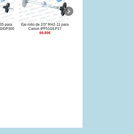
5 para
Eje rollo de 2/3" RH2-11 para
Eje rollo de 2/3" RH2-28 para
Un
0/GP300
Canon IPF510/LP17
Canon TM200/TA20/GP200
66.89€
105.75€