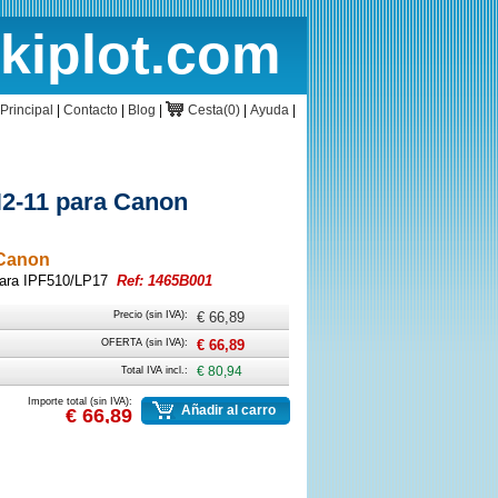
rkiplot.com
cio
Cesta
Principal
|
Contacto
|
Blog
|
Cesta(0)
|
Ayuda
|
RH2-11 para Canon
 Canon
 para IPF510/LP17
Ref: 1465B001
Precio (sin IVA):
€ 66,89
OFERTA (sin IVA):
€ 66,89
Total IVA incl.:
€ 80,94
Importe total (sin IVA):
Añadir al carro
€ 66,89