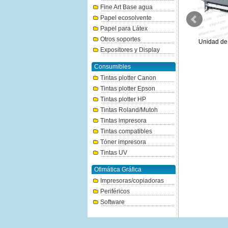
Fine Art Base agua
Papel ecosolvente
Papel para Látex
Otros soportes
Eje rollo de 2/3" RH2-26 para
Cesta BU-06 para Canon
Unidad de A
Canon IPF650/655
TC20/TC21
Expositores y Display
116.02€
115.54€
Consumibles
Tintas plotter Canon
Tintas plotter Epson
Tintas plotter HP
Tintas Roland/Mutoh
Tintas impresora
Tintas compatibles
Tóner impresora
Tintas UV
Ofimática Gráfica
Impresoras/copiadoras
Periféricos
Software