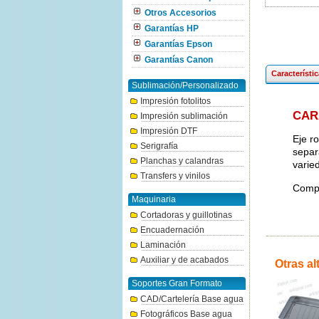
Otros Accesorios
Garantías HP
Garantías Epson
Garantías Canon
Característi
Sublimación/Personalizado
Impresión fotolitos
CAR
Impresión sublimación
Impresión DTF
Eje r
Serigrafía
separ
Planchas y calandras
varie
Transfers y vinilos
Compa
Maquinaria
Cortadoras y guillotinas
Encuadernación
Laminación
Auxiliar y de acabados
Otras al
Soportes Gran Formato
CAD/Cartelería Base agua
Fotográficos Base agua