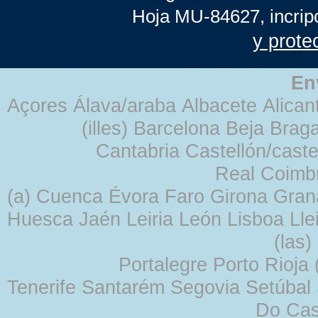
Hoja MU-84627, incrip
y prote
En
Açores Álava/araba Albacete Alicant
(illes) Barcelona Beja Br
Cantabria Castellón/cast
Real Coimb
(a) Cuenca Évora Faro Girona Gra
Huesca Jaén Leiria León Lisboa Lle
(las
Portalegre Porto Rioja
Tenerife Santarém Segovia Setúbal S
Do Cas