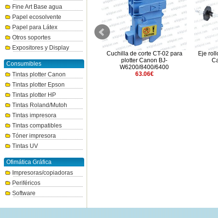
Fine Art Base agua
Papel ecosolvente
Papel para Látex
Otros soportes
Expositores y Display
Eje rollo de 2/3" RH2-11 para
Cuchilla de corte CT-02 para
Eje rol
Canon IPF510/LP17
plotter Canon BJ-
Ca
Consumibles
66.89€
W6200/8400/6400
63.06€
Tintas plotter Canon
Tintas plotter Epson
Tintas plotter HP
Tintas Roland/Mutoh
Tintas impresora
Tintas compatibles
Tóner impresora
Tintas UV
Ofimática Gráfica
Impresoras/copiadoras
Periféricos
Software