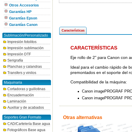
Otros Accesorios
Garantías HP
Garantías Epson
Garantías Canon
Características
Sublimación/Personalizado
Impresión fotolitos
CARACTERÍSTICAS
Impresión sublimación
Impresión DTF
Eje rollo de 2" para Canon con 
Serigrafía
Planchas y calandras
Ideal para el cambio rápido de bo
premontados en el soporte del r
Transfers y vinilos
Compatibilidad de la máquina:
Maquinaria
Cortadoras y guillotinas
Canon imagePROGRAF PRO
Encuadernación
Canon imagePROGRAF PRO
Laminación
Auxiliar y de acabados
Otras alternativas
Soportes Gran Formato
CAD/Cartelería Base agua
Fotográficos Base agua