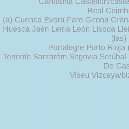
Cantabria Castellón/cast
Real Coimb
(a) Cuenca Évora Faro Girona Gra
Huesca Jaén Leiria León Lisboa Lle
(las
Portalegre Porto Rioja
Tenerife Santarém Segovia Setúbal S
Do Cas
Viseu Vizcaya/b