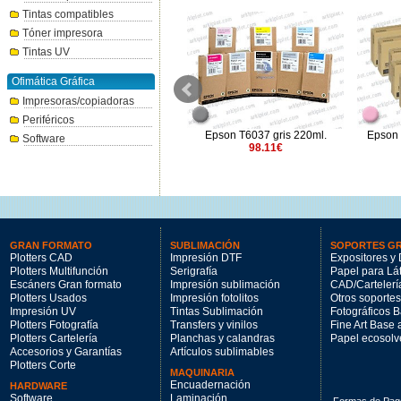
Tintas compatibles
Tóner impresora
Tintas UV
Ofimática Gráfica
Impresoras/copiadoras
Periféricos
l
Epson UltraChrome RS
Epson T6037 gris 220ml.
Epson 
Software
T45U300 magenta (2x1,5 l.)
98.11€
330.75€
GRAN FORMATO
SUBLIMACIÓN
SOPORTES G
Plotters CAD
Impresión DTF
Expositores y 
Plotters Multifunción
Serigrafía
Papel para Lá
Escáners Gran formato
Impresión sublimación
CAD/Cartelerí
Plotters Usados
Impresión fotolitos
Otros soportes
Impresión UV
Tintas Sublimación
Fotográficos 
Plotters Fotografía
Transfers y vinilos
Fine Art Base
Plotters Cartelería
Planchas y calandras
Papel ecosolv
Accesorios y Garantías
Artículos sublimables
Plotters Corte
MAQUINARIA
Encuadernación
HARDWARE
Software
Laminación