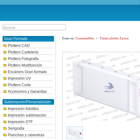
Estas en:
Consumibles
>
Tintas plotter Epson
Gran Formato
Plotters CAD
Plotters Cartelería
Plotters Fotografía
Plotters Multifunción
Escáners Gran formato
Impresión UV
Plotters Corte
Accesorios y Garantías
Sublimación/Personalizado
Impresión fotolitos
Impresión sublimación
Impresión DTF
Serigrafía
Planchas y calandras