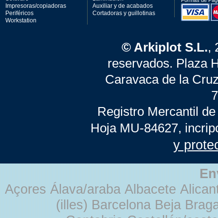
Formas de Pag
Impresoras/copiadoras
Auxiliar y de acabados
Periféricos
Cortadoras y guillotinas
Workstation
© Arkiplot S.L.
,
reservados. Plaza 
Caravaca de la Cruz
7
Registro Mercantil de
Hoja MU-84627, incrip
y prote
En
Açores Álava/araba Albacete Alicant
(illes) Barcelona Beja Br