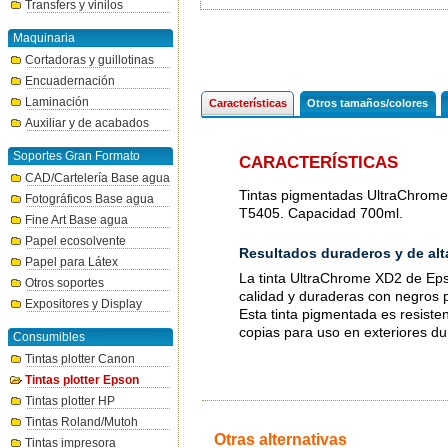
Transfers y vinilos
Maquinaria
Cortadoras y guillotinas
Encuadernación
Laminación
Características
Otros tamaños/colores
Auxiliar y de acabados
Soportes Gran Formato
CARACTERÍSTICAS
CAD/Cartelería Base agua
Tintas pigmentadas UltraChrome
Fotográficos Base agua
T5405. Capacidad 700ml.
Fine Art Base agua
Papel ecosolvente
Resultados duraderos y de alt
Papel para Látex
La tinta UltraChrome XD2 de Eps
Otros soportes
calidad y duraderas con negros 
Expositores y Display
Esta tinta pigmentada es resiste
copias para uso en exteriores du
Consumibles
Tintas plotter Canon
Tintas plotter Epson
Tintas plotter HP
Tintas Roland/Mutoh
Otras alternativas
Tintas impresora