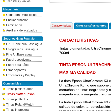
Transfers y vinilos
Maquinaria
Cortadoras y guillotinas
Encuadernación
Laminación
Características
Otros tamaños/colores
Auxiliar y de acabados
Soportes Gran Formato
CARACTERÍSTICAS
CAD/Cartelería Base agua
Tintas pigmentadas UltraChrome
Fotográficos Base agua
700ml.
Fine Art Base agua
Papel ecosolvente
TINTA EPSON ULTRACHR
Papel para Látex
Otros soportes
MÁXIMA CALIDAD
Expositores y Display
La tinta Epson UltraChrome K3 c
Consumibles
UltraChrome K3, lo que supone u
Tintas plotter Canon
cartuchos de tinta: negro foto y n
magenta vivo y magenta claro viv
Tintas plotter Epson
Tintas plotter HP
La tinta Epson UltraChrome K3 co
Tintas Roland/Mutoh
calidad de color, la reproducción 
Tintas impresora
resistencia a la luz y la flexibili