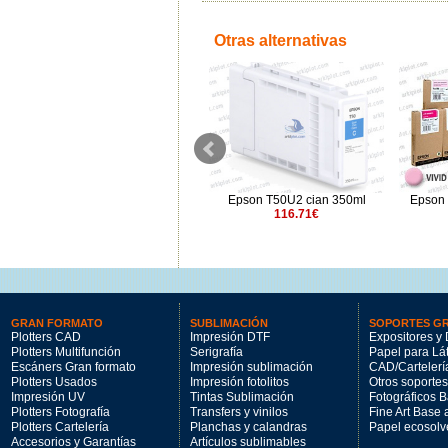
Otras alternativas
Epson T50MF rojo 700ml
Epson T50U2 cian 350ml
Epson 
210.97€
116.71€
GRAN FORMATO
SUBLIMACIÓN
SOPORTES G
Plotters CAD
Impresión DTF
Expositores y 
Plotters Multifunción
Serigrafía
Papel para Lá
Escáners Gran formato
Impresión sublimación
CAD/Cartelerí
Plotters Usados
Impresión fotolitos
Otros soportes
Impresión UV
Tintas Sublimación
Fotográficos 
Plotters Fotografía
Transfers y vinilos
Fine Art Base
Plotters Cartelería
Planchas y calandras
Papel ecosolv
Accesorios y Garantías
Artículos sublimables