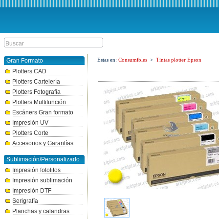
Estas en:
Consumibles
>
Tintas plotter Epson
Gran Formato
Plotters CAD
Plotters Cartelería
Plotters Fotografía
Plotters Multifunción
Escáners Gran formato
Impresión UV
Plotters Corte
Accesorios y Garantías
Sublimación/Personalizado
Impresión fotolitos
Impresión sublimación
Impresión DTF
Serigrafía
Planchas y calandras