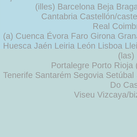
(illes) Barcelona Beja Br
Cantabria Castellón/cast
Real Coimb
(a) Cuenca Évora Faro Girona Gra
Huesca Jaén Leiria León Lisboa Lle
(las
Portalegre Porto Rioja
Tenerife Santarém Segovia Setúbal S
Do Cas
Viseu Vizcaya/b