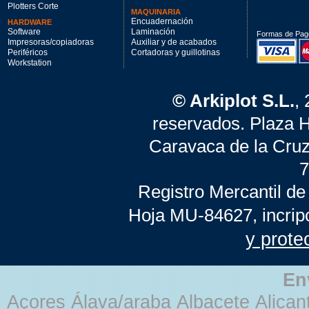
Plotters Corte
MAQUINARIA
Encuadernación
HARDWARE
Software
Laminación
Formas de Pag
Impresoras/copiadoras
Auxiliar y de acabados
Periféricos
Cortadoras y guillotinas
Workstation
© Arkiplot S.L.
,
reservados. Plaza 
Caravaca de la Cruz
7
Registro Mercantil de
Hoja MU-84627, incrip
y prote
En
Açores Álava/araba Albacete Alicant