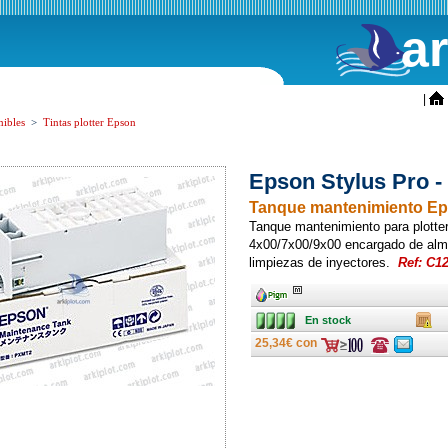
a
ini
|
ibles
>
Tintas plotter Epson
Epson Stylus Pro 
Tanque mantenimiento Eps
Tanque mantenimiento para plotter
4x00/7x00/9x00 encargado de almac
limpiezas de inyectores.
Ref: C1
Ancho
Ancho
En stock
Caja
En stock
25,34€ con
Consulte
Consulte
ofertas
ofertas
última
última
hora
hora