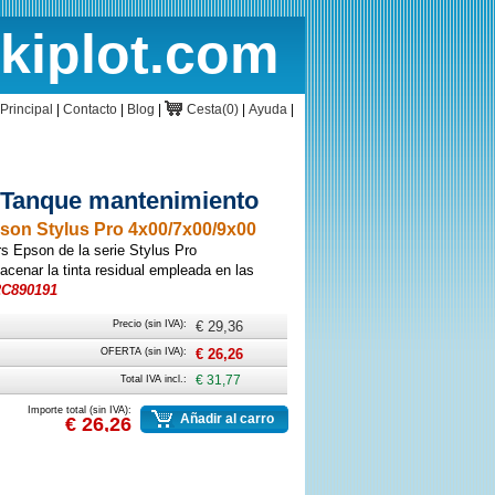
rkiplot.com
cio
Cesta
Principal
|
Contacto
|
Blog
|
Cesta(0)
|
Ayuda
|
- Tanque mantenimiento
on Stylus Pro 4x00/7x00/9x00
s Epson de la serie Stylus Pro
enar la tinta residual empleada en las
2C890191
Precio (sin IVA):
€ 29,36
OFERTA (sin IVA):
€ 26,26
Total IVA incl.:
€ 31,77
Importe total (sin IVA):
Añadir al carro
€ 26,26