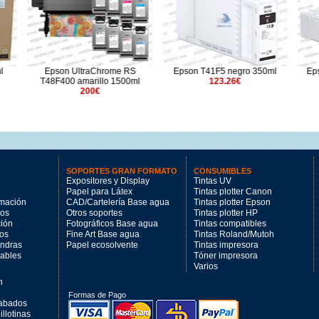
UltraChrome RS
Epson T41F5 negro 350ml
Epson T56U6 Magenta
amarillo 1500ml
123.26€
Claro 350ml
200€
117.39€
SOPORTES GRAN FORMATO
CONSUMIBLES
Expositores y Display
Tintas UV
Papel para Látex
Tintas plotter Canon
imación
CAD/Cartelería Base agua
Tintas plotter Epson
tos
Otros soportes
Tintas plotter HP
ción
Fotográficos Base agua
Tintas compatibles
los
Fine Art Base agua
Tintas Roland/Mutoh
andras
Papel ecosolvente
Tintas impresora
mables
Tóner impresora
Varios
n
Formas de Pago
cabados
llotinas