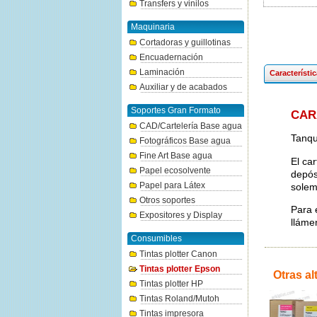
Transfers y vinilos
Maquinaria
Cortadoras y guillotinas
Encuadernación
Laminación
Característi
Auxiliar y de acabados
Soportes Gran Formato
CAR
CAD/Cartelería Base agua
Tanqu
Fotográficos Base agua
Fine Art Base agua
El ca
Papel ecosolvente
depós
Papel para Látex
solem
Otros soportes
Para 
Expositores y Display
lláme
Consumibles
Tintas plotter Canon
Tintas plotter Epson
Otras al
Tintas plotter HP
Tintas Roland/Mutoh
Tintas impresora