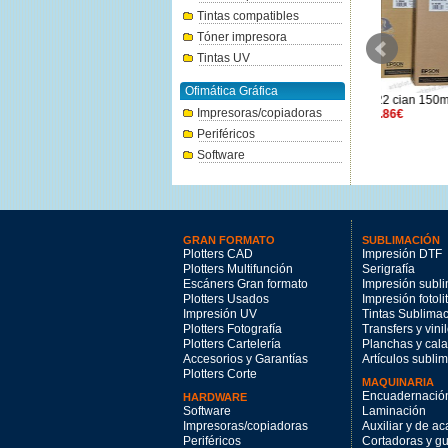
Tintas compatibles
Tóner impresora
Tintas UV
Ofimática Gráfica
Epson T41R5 negro 110ml
Epson T6422 cian 150ml
Epson 
Impresoras/copiadoras
52.84€
72.86€
T48F400 
Periféricos
Software
GRAN FORMATO
SUBLIMACIÓN
Plotters CAD
Impresión DTF
Plotters Multifunción
Serigrafía
Escáners Gran formato
Impresión subl
Plotters Usados
Impresión fotoli
Impresión UV
Tintas Sublima
Plotters Fotografía
Transfers y vini
Plotters Cartelería
Planchas y cal
Accesorios y Garantías
Artículos subli
Plotters Corte
MAQUINARIA
Encuadernació
HARDWARE
Software
Laminación
Impresoras/copiadoras
Auxiliar y de a
Periféricos
Cortadoras y gui