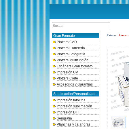
Estas en:
Consum
Gran Formato
Plotters CAD
Plotters Cartelería
Plotters Fotografía
Plotters Multifunción
Escáners Gran formato
Impresión UV
Plotters Corte
Accesorios y Garantías
Sublimación/Personalizado
Impresión fotolitos
Impresión sublimación
Impresión DTF
Serigrafía
Planchas y calandras