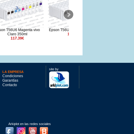
 vivo
Epson T56U1 negro foto 350ml
Epson T6426 magenta claro
117.39€
vivo 150ml
72.86€
site by
LA EMPRESA
Condiciones
Garantías
Contacto
Arkiplot en las redes sociales
Facebook
Instagram
Youtube
Blog