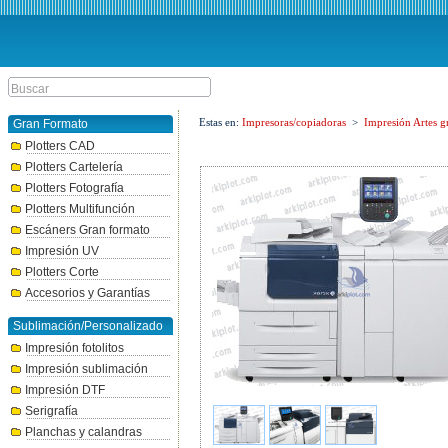
Estas en:
Impresoras/copiadoras
>
Impresión Artes gr
Gran Formato
Plotters CAD
Plotters Cartelería
Plotters Fotografía
Plotters Multifunción
Escáners Gran formato
Impresión UV
Plotters Corte
Accesorios y Garantías
Sublimación/Personalizado
Impresión fotolitos
Impresión sublimación
Impresión DTF
Serigrafía
Planchas y calandras