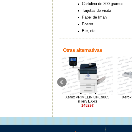
Cartulina de 300 gramos
Tarjetas de visita
Papel de Imán
Poster
Etc, etc…..
Otras alternativas
Xerox PRIMELINK® C9070
Xerox PRIMELINK® C9065
Xerox
7500€
(Fiery EX-c)
14529€