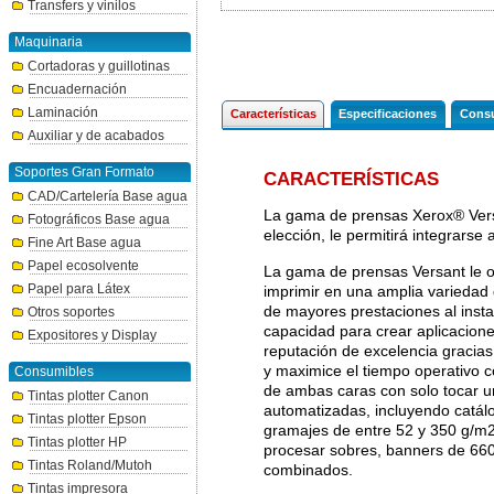
Transfers y vinilos
Maquinaria
Cortadoras y guillotinas
Encuadernación
Laminación
Características
Especificaciones
Consu
Auxiliar y de acabados
Soportes Gran Formato
CARACTERÍSTICAS
CAD/Cartelería Base agua
La gama de prensas Xerox® Versa
Fotográficos Base agua
elección, le permitirá integrarse
Fine Art Base agua
Papel ecosolvente
La gama de prensas Versant le ofr
Papel para Látex
imprimir en una amplia variedad 
de mayores prestaciones al insta
Otros soportes
capacidad para crear aplicacion
Expositores y Display
reputación de excelencia gracia
y maximice el tiempo operativo c
Consumibles
de ambas caras con solo tocar u
Tintas plotter Canon
automatizadas, incluyendo catál
Tintas plotter Epson
gramajes de entre 52 y 350 g/m2 
Tintas plotter HP
procesar sobres, banners de 660 
Tintas Roland/Mutoh
combinados.
Tintas impresora