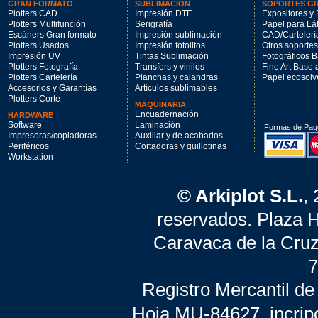
GRAN FORMATO
SUBLIMACIÓN
SOPORTES G
Plotters CAD
Impresión DTF
Expositores y 
Plotters Multifunción
Serigrafía
Papel para Lá
Escáners Gran formato
Impresión sublimación
CAD/Cartelerí
Plotters Usados
Impresión fotolitos
Otros soportes
Impresión UV
Tintas Sublimación
Fotográficos 
Plotters Fotografía
Transfers y vinilos
Fine Art Base
Plotters Cartelería
Planchas y calandras
Papel ecosolv
Accesorios y Garantías
Artículos sublimables
Plotters Corte
MAQUINARIA
Encuadernación
HARDWARE
Software
Laminación
Formas de Pag
Impresoras/copiadoras
Auxiliar y de acabados
Periféricos
Cortadoras y guillotinas
Workstation
© Arkiplot S.L.
,
reservados. Plaza 
Caravaca de la Cruz
7
Registro Mercantil de
Hoja MU-84627, incrip