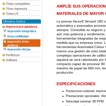
Tintas compatibles
AMPLÍE SUS OPERACION
Tóner impresora
MATERIALES DE MAYOR
Tintas UV
La prensa Xerox® Versant 180 co
Ofimática Gráfica
automática y avanzados procesos 
Impresoras/copiadoras
siempre. Consolide su negocio y
Impresión fotográfica
aún más potencia y rendimiento.
Kioscos/Minilab
herramientas integradas de mejor
Impresión Artes
medida que su empresa crece. L
gráficas
herramientas Automated Colour Q
Impresión oficina
manos una gestión de color total
complejas operaciones de calibr
Periféricos
siquiera se verá ralentizado por
Software
compacto capaz de procesar 80 
máximo de papel de 660 mm, tendr
producción.
ESPECIFICACIONES
Prestaciones estándar: Impresi
Prestaciones opcionales:
Ali
Velocidad nominal:
80 PPM