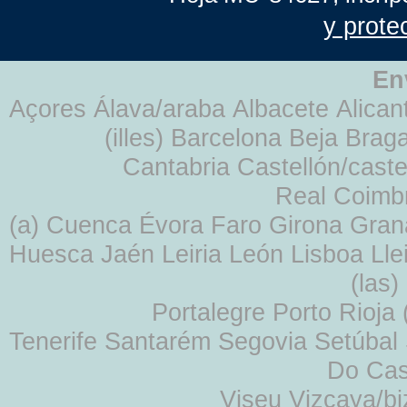
y prote
En
Açores Álava/araba Albacete Alicant
(illes) Barcelona Beja Br
Cantabria Castellón/cast
Real Coimb
(a) Cuenca Évora Faro Girona Gra
Huesca Jaén Leiria León Lisboa Lle
(las
Portalegre Porto Rioja
Tenerife Santarém Segovia Setúbal S
Do Cas
Viseu Vizcaya/b