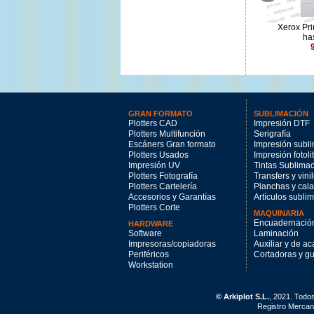
Xerox PrimeLink PLC9265
Xerox PrimeLink PLC9281
Xerox Pr
hasta 65 ppm
hasta 81 ppm
ha
9451.09€
9451.09€
GRAN FORMATO
SUBLIMACIÓN
Plotters CAD
Impresión DTF
Plotters Multifunción
Serigrafía
Escáners Gran formato
Impresión subl
Plotters Usados
Impresión fotoli
Impresión UV
Tintas Sublima
Plotters Fotografía
Transfers y vini
Plotters Cartelería
Planchas y cal
Accesorios y Garantías
Artículos subli
Plotters Corte
MAQUINARIA
Encuadernació
HARDWARE
Software
Laminación
Impresoras/copiadoras
Auxiliar y de a
Periféricos
Cortadoras y gui
Workstation
© Arkiplot S.L.
, 2021. Todo
Registro Mercant