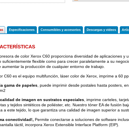
cas
Especificaciones
Consumibles y accesorios
Descargas y videos
Artí
ACTERÍSTICAS
presora de color Xerox C60 proporciona diversidad de aplicaciones y u
lo suficientemente flexible como para crecer paralelamente a su negocio
 aumentar la producción de cualquier entorno de trabajo.
lor C60 es el equipo multifunción, láser color de Xerox, imprime a 60 pp
ia gama de papeles
, puede imprimir desde postales hasta posters, e
/m2
calidad de imagen en sustratos especiales
, imprime carteles, tarje
tas y tejidos sintéticos de poliéster, etc. Nuestro tóner EA de fusión ba
na a este tejido, lo que garantiza una calidad de imagen superior a sust
a conectividad!,
Permite conectarse a soluciones de software inclus
antalla táctil, incorpora Xerox Extensible Interface Platform (EIP).