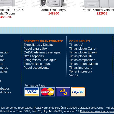
imeLink PLC9275
Xerox C60 Fiery®
Prensa Xerox® Versan
sta 75 ppm
14880€
22200€
9451.09€
SOPORTES GRAN FORMATO
CONSUMIBLES
Expositores y Display
Tintas UV
Papel para Látex
Tintas plotter Canon
imación
CAD/Cartelería Base agua
Tintas plotter Epson
tos
Otros soportes
Tintas plotter HP
ción
Fotográficos Base agua
Tintas compatibles
los
Fine Art Base agua
Tintas Roland/Mutoh
andras
Papel ecosolvente
Tintas impresora
mables
Tóner impresora
Varios
n
Formas de Pago
cabados
llotinas
s los derechos reservados. Plaza Hermanos Pinzón nº2 30400 Caravaca de la Cruz - Murci
il de Murcia, Tomo 3026, Folio 26, Hoja MU-84627, incripción 1ª.
Política de privacidad y pr