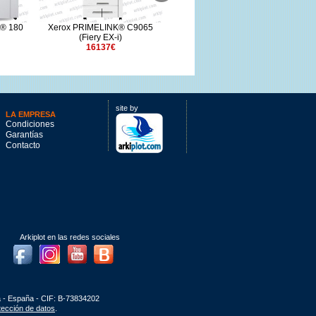
t® 180
Xerox PRIMELINK® C9065
Xerox PRIMELINK® C9070
X
(Fiery EX-i)
7500€
16137€
site by
LA EMPRESA
Condiciones
Garantías
Contacto
Arkiplot en las redes sociales
Facebook
Instagram
Youtube
Blog
a - España - CIF: B-73834202
otección de datos
.