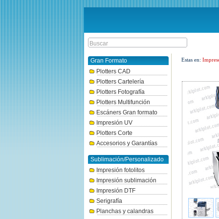
Estas en:
Impres
Gran Formato
Plotters CAD
Plotters Cartelería
Plotters Fotografía
Plotters Multifunción
Escáners Gran formato
Impresión UV
Plotters Corte
Accesorios y Garantías
Sublimación/Personalizado
Impresión fotolitos
Impresión sublimación
Impresión DTF
Serigrafía
Planchas y calandras