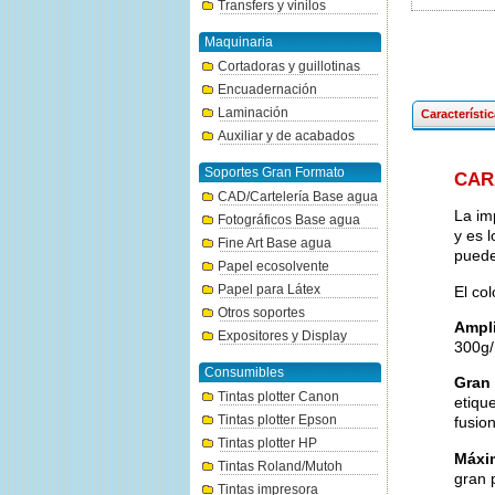
Transfers y vinilos
Maquinaria
Cortadoras y guillotinas
Encuadernación
Laminación
Característi
Auxiliar y de acabados
Soportes Gran Formato
CAR
CAD/Cartelería Base agua
La im
Fotográficos Base agua
y es 
Fine Art Base agua
puede
Papel ecosolvente
Papel para Látex
El co
Otros soportes
Ampl
Expositores y Display
300g
Consumibles
Gran 
Tintas plotter Canon
etique
Tintas plotter Epson
fusio
Tintas plotter HP
Máxim
Tintas Roland/Mutoh
gran p
Tintas impresora