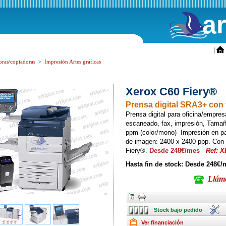
a
ini
|
oras/copiadoras
>
Impresión Artes gráficas
Xerox C60 Fiery®
Prensa digital SRA3+ con 
Prensa digital para oficina/empres
escaneado, fax, impresión, Tam
ppm (color/mono) Impresión en pa
de imagen: 2400 x 2400 ppp. Con 
Fiery®.
Desde 248€/mes
Ref: 
Hasta fin de stock: Desde 248€/
Llámen
Ancho
Ancho
Stock
Instala
Stock bajo pedido
bajo
pedido
Renting
Ver financiación