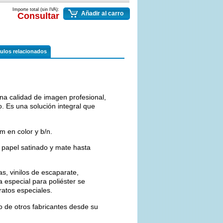
Importe total (sin IVA):
Añadir al carro
Consultar
culos relacionados
na calidad de imagen profesional,
. Es una solución integral que
m en color y b/n.
n papel satinado y mate hasta
tas, vinilos de escaparate,
ja especial para poliéster se
ratos especiales.
o de otros fabricantes desde su