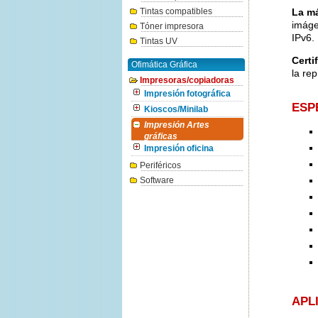
Tintas compatibles
La má
imáge
Tóner impresora
IPv6.
Tintas UV
Certi
Ofimática Gráfica
la re
Impresoras/copiadoras
Impresión fotográfica
ESP
Kioscos/Minilab
Impresión Artes
gráficas
Impresión oficina
Periféricos
Software
APL