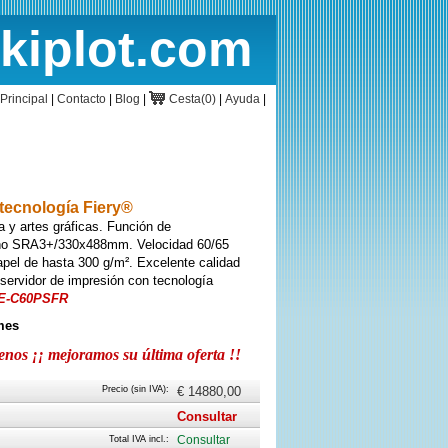
rkiplot.com
cio
Cesta
Principal
|
Contacto
|
Blog
|
Cesta(0)
|
Ayuda
|
tecnología Fiery®
a y artes gráficas. Función de
año SRA3+/330x488mm. Velocidad 60/65
pel de hasta 300 g/m². Excelente calidad
servidor de impresión con tecnología
XE-C60PSFR
mes
os ¡¡ mejoramos su última oferta !!
Precio (sin IVA):
€ 14880,00
ción
Consultar
Total IVA incl.:
Consultar