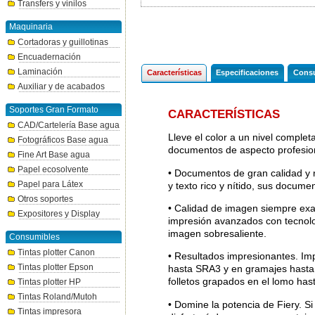
Transfers y vinilos
Maquinaria
Cortadoras y guillotinas
Encuadernación
Laminación
Características
Especificaciones
Consu
Auxiliar y de acabados
Soportes Gran Formato
CARACTERÍSTICAS
CAD/Cartelería Base agua
Lleve el color a un nivel compl
Fotográficos Base agua
documentos de aspecto profesion
Fine Art Base agua
Papel ecosolvente
• Documentos de gran calidad y 
Papel para Látex
y texto rico y nítido, sus docum
Otros soportes
• Calidad de imagen siempre exa
Expositores y Display
impresión avanzados con tecnologí
imagen sobresaliente.
Consumibles
Tintas plotter Canon
• Resultados impresionantes. Im
Tintas plotter Epson
hasta SRA3 y en gramajes hasta
folletos grapados en el lomo hast
Tintas plotter HP
Tintas Roland/Mutoh
• Domine la potencia de Fiery. S
Tintas impresora