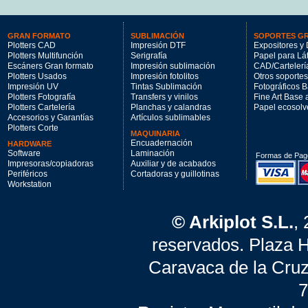
GRAN FORMATO
SUBLIMACIÓN
SOPORTES G
Plotters CAD
Impresión DTF
Expositores y 
Plotters Multifunción
Serigrafía
Papel para Lá
Escáners Gran formato
Impresión sublimación
CAD/Cartelerí
Plotters Usados
Impresión fotolitos
Otros soportes
Impresión UV
Tintas Sublimación
Fotográficos 
Plotters Fotografía
Transfers y vinilos
Fine Art Base
Plotters Cartelería
Planchas y calandras
Papel ecosolv
Accesorios y Garantías
Artículos sublimables
Plotters Corte
MAQUINARIA
Encuadernación
HARDWARE
Software
Laminación
Formas de Pag
Impresoras/copiadoras
Auxiliar y de acabados
Periféricos
Cortadoras y guillotinas
Workstation
© Arkiplot S.L.
,
reservados. Plaza 
Caravaca de la Cruz
7