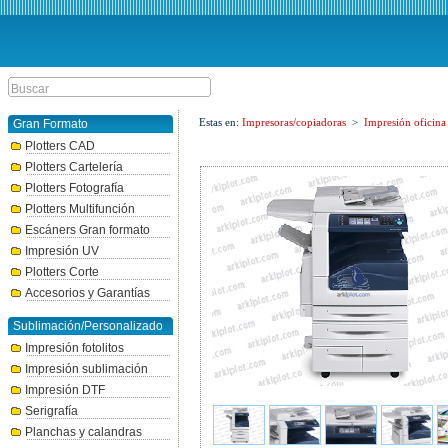
Estas en:
Impresoras/copiadoras
>
Impresión oficina
Gran Formato
Plotters CAD
Plotters Cartelería
Plotters Fotografía
Plotters Multifunción
Escáners Gran formato
Impresión UV
Plotters Corte
Accesorios y Garantías
Sublimación/Personalizado
Impresión fotolitos
Impresión sublimación
Impresión DTF
Serigrafía
Planchas y calandras