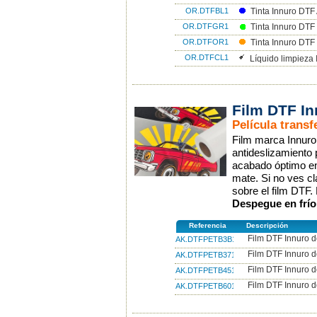
OR.DTFBL1
Tinta Innuro DTF
OR.DTFGR1
Tinta Innuro DTF
OR.DTFOR1
Tinta Innuro DTF
OR.DTFCL1
Líquido limpieza 
Film DTF In
Película transf
Film marca Innuro 
antideslizamiento 
acabado óptimo en 
mate. Si no ves cl
sobre el film DTF
Despegue en frío 
Referencia
Descripción
Film DTF Innuro 
AK.DTFPETB3B100
Film DTF Innuro 
AK.DTFPETB37100
Film DTF Innuro 
AK.DTFPETB45100
Film DTF Innuro 
AK.DTFPETB60100