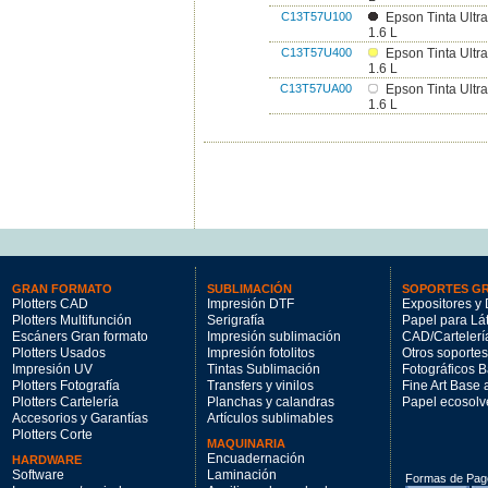
C13T57U100
Epson Tinta Ult
1.6 L
C13T57U400
Epson Tinta Ult
1.6 L
C13T57UA00
Epson Tinta Ult
1.6 L
GRAN FORMATO
SUBLIMACIÓN
SOPORTES G
Plotters CAD
Impresión DTF
Expositores y 
Plotters Multifunción
Serigrafía
Papel para Lá
Escáners Gran formato
Impresión sublimación
CAD/Cartelerí
Plotters Usados
Impresión fotolitos
Otros soportes
Impresión UV
Tintas Sublimación
Fotográficos 
Plotters Fotografía
Transfers y vinilos
Fine Art Base
Plotters Cartelería
Planchas y calandras
Papel ecosolv
Accesorios y Garantías
Artículos sublimables
Plotters Corte
MAQUINARIA
Encuadernación
HARDWARE
Software
Laminación
Formas de Pag