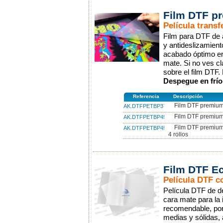
Film DTF p
Película transf
Film para DTF de a
y antideslizamient
acabado óptimo en 
mate. Si no ves cl
sobre el film DTF
Despegue en frío 
Referencia
Descripción
Film DTF premium
AK.DTFPETBP37
Film DTF premium
AK.DTFPETBP45
Film DTF premium
AK.DTFPETBP45.4
4 rollos
Film DTF E
Película DTF co
Película DTF de de
cara mate para la 
recomendable, po
medias y sólidas,