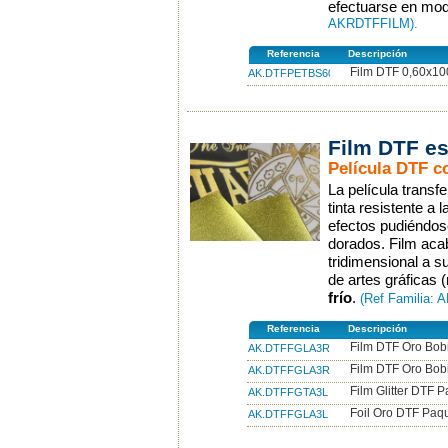
efectuarse en mo
AKRDTFFILM).
Referencia
Descripción
Film DTF 0,60x10
AK.DTFPETBS60
Film DTF es
Película DTF c
La película transf
tinta resistente a 
efectos pudiéndos
dorados. Film aca
tridimensional a su
de artes gráficas 
frío
.
(Ref Familia:
Referencia
Descripción
Film DTF Oro Bob
AK.DTFFGLA3R10
Film DTF Oro Bo
AK.DTFFGLA3R100
Film Glitter DTF
AK.DTFFGTA3L
Foil Oro DTF Paq
AK.DTFFGLA3L