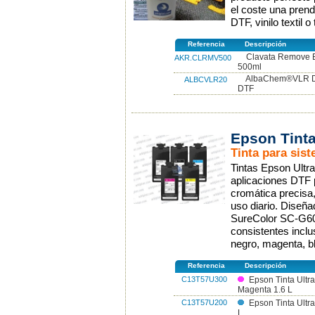
el coste una prend
DTF, vinilo textil o
Referencia
Descripción
Clavata Remove El
AKR.CLRMV500
500ml
AlbaChem®VLR Dis
ALBCVLR20
DTF
Epson Tint
Tinta para sis
Tintas Epson Ultr
aplicaciones DTF 
cromática precisa,
uso diario. Diseña
SureColor SC-G600
consistentes inclu
negro, magenta, b
Referencia
Descripción
C13T57U300
Epson Tinta Ult
Magenta 1.6 L
C13T57U200
Epson Tinta Ult
L