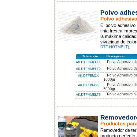
Polvo adhe
Polvo adhesiv
El polvo adhesivo
tinta fresca impre
la máxima calidad 
vivacidad de colo
DTF-HOTMELT).
Referencia
Descripción
Polvo Adhesivo d
AK.DTFHMELT1K
Polvo Adhesivo d
AK.DTFHMELT20K
Polvo Adhesivo d
AK.DTFBM1K
1000gr
Polvo Adhesivo d
AK.DTFBM5K
5000gr
Polvo Adhesivo N
AK.DTFHMELT5K
Removedores
Productos para 
Removedor de termo
producto perfecto 