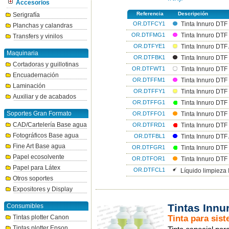
Accesorios
Referencia
Descripción
Serigrafía
OR.DTFCY1
Tinta Innuro DTF
Planchas y calandras
OR.DTFMG1
Tinta Innuro DT
Transfers y vinilos
OR.DTFYE1
Tinta Innuro DTF
Maquinaria
OR.DTFBK1
Tinta Innuro DT
Cortadoras y guillotinas
OR.DTFWT1
Tinta Innuro DTF
Encuadernación
OR.DTFFM1
Tinta Innuro DTF
Laminación
OR.DTFFY1
Tinta Innuro DTF
Auxiliar y de acabados
OR.DTFFG1
Tinta Innuro DTF
Soportes Gran Formato
OR.DTFFO1
Tinta Innuro DTF
CAD/Cartelería Base agua
OR.DTFRD1
Tinta Innuro DTF
Fotográficos Base agua
OR.DTFBL1
Tinta Innuro DTF
Fine Art Base agua
OR.DTFGR1
Tinta Innuro DTF
Papel ecosolvente
OR.DTFOR1
Tinta Innuro DTF
Papel para Látex
OR.DTFCL1
Líquido limpieza 
Otros soportes
Expositores y Display
Tintas Inn
Consumibles
Tinta para sis
Tintas plotter Canon
Tintas plotter Epson