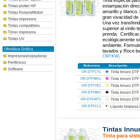
Tinta especial par
estampación direct
Tintas plotter HP
amarillo y blanco.
Tintas Roland/Mutoh
gran vivacidad de 
Tintas impresora
Una vez transferid
Tintas compatibles
superior al vinilo t
Tóner impresora
prenda. Certific
Tintas UV
ecológicamente se
ambiente. Formulac
Ofimática Gráfica
lavados y Roce baj
Impresoras/copiadoras
CMYKW).
Periféricos
Referencia
Descripción
Software
OR.DTFCY1
Tinta Innuro DTF
OR.DTFMG1
Tinta Innuro DT
OR.DTFYE1
Tinta Innuro DTF
OR.DTFBK1
Tinta Innuro DT
OR.DTFWT1
Tinta Innuro DTF
OR.DTFCL1
Líquido limpieza 
Tintas Inn
Tinta para sis