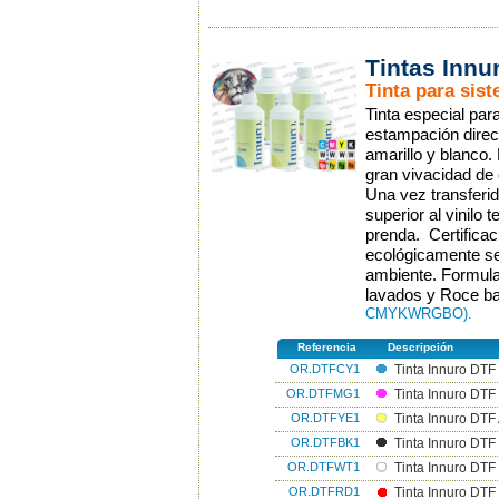
Tintas In
Tinta para sis
Tinta especial par
estampación direct
amarillo y blanco.
gran vivacidad de 
Una vez transferid
superior al vinilo t
prenda. Certific
ecológicamente se
ambiente. Formulac
lavados y Roce baj
CMYKWRGBO).
Referencia
Descripción
OR.DTFCY1
Tinta Innuro DTF
OR.DTFMG1
Tinta Innuro DT
OR.DTFYE1
Tinta Innuro DTF
OR.DTFBK1
Tinta Innuro DT
OR.DTFWT1
Tinta Innuro DTF
OR.DTFRD1
Tinta Innuro DTF