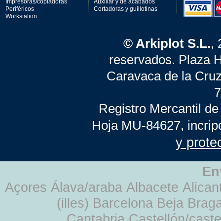
Impresoras/copiadoras
Auxiliar y de acabados
Periféricos
Cortadoras y guillotinas
Workstation
© Arkiplot S.L.
,
reservados. Plaza 
Caravaca de la Cruz
7
Registro Mercantil de
Hoja MU-84627, incrip
y prote
En
Açores Álava/araba Albacete Alicant
(illes) Barcelona Beja Br
Cantabria Castellón/cast