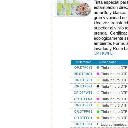
Tinta especial par
estampación direct
amarillo y blanco.
gran vivacidad de 
Una vez transferid
superior al vinilo t
prenda. Certific
ecológicamente se
ambiente. Formulac
lavados y Roce baj
CMYKWFL).
Referencia
Descripción
OR.DTFCY1
Tinta Innuro DTF
OR.DTFMG1
Tinta Innuro DT
OR.DTFYE1
Tinta Innuro DTF
OR.DTFBK1
Tinta Innuro DT
OR.DTFWT1
Tinta Innuro DTF
OR.DTFFM1
Tinta Innuro DTF
OR.DTFFY1
Tinta Innuro DTF
OR.DTFFG1
Tinta Innuro DTF
OR.DTFFO1
Tinta Innuro DTF
OR.DTFCL1
Líquido limpieza 