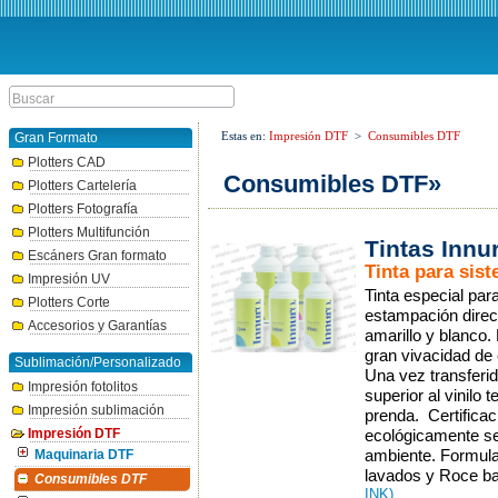
Estas en:
Impresión DTF
>
Consumibles DTF
Gran Formato
Plotters CAD
Consumibles DTF»
Plotters Cartelería
Plotters Fotografía
Plotters Multifunción
Tintas Innu
Escáners Gran formato
Tinta para sis
Impresión UV
Tinta especial par
Plotters Corte
estampación direct
Accesorios y Garantías
amarillo y blanco.
gran vivacidad de 
Sublimación/Personalizado
Una vez transferid
Impresión fotolitos
superior al vinilo t
Impresión sublimación
prenda. Certific
Impresión DTF
ecológicamente se
ambiente. Formulac
Maquinaria DTF
lavados y Roce baj
Consumibles DTF
INK).