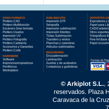
GRAN FORMATO
SUBLIMACIÓN
SOPORTES G
Plotters CAD
Impresión DTF
Expositores y 
Plotters Multifunción
Serigrafía
Papel para Lá
Escáners Gran formato
Impresión sublimación
CAD/Cartelerí
Plotters Usados
Impresión fotolitos
Otros soportes
Impresión UV
Tintas Sublimación
Fotográficos 
Plotters Fotografía
Transfers y vinilos
Fine Art Base
Plotters Cartelería
Planchas y calandras
Papel ecosolv
Accesorios y Garantías
Artículos sublimables
Plotters Corte
MAQUINARIA
Encuadernación
HARDWARE
Software
Laminación
Formas de Pag
Impresoras/copiadoras
Auxiliar y de acabados
Periféricos
Cortadoras y guillotinas
Workstation
© Arkiplot S.L.
,
reservados. Plaza 
Caravaca de la Cruz
7