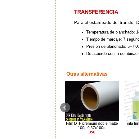
TRANSFERENCIA
Para el estampado del transfer
Temperatura de planchado: 14
Tiempo de marcaje: 7 segun
Presión de planchado: 5--7K
De acuerdo con la combinació
Otras alternativas
Polvo Adhesivo Nano Micra
Film DTF premium doble matte
Tinta I
Low Melt DTF 5000gr
100µ 0,37x100m
69.7€
35€