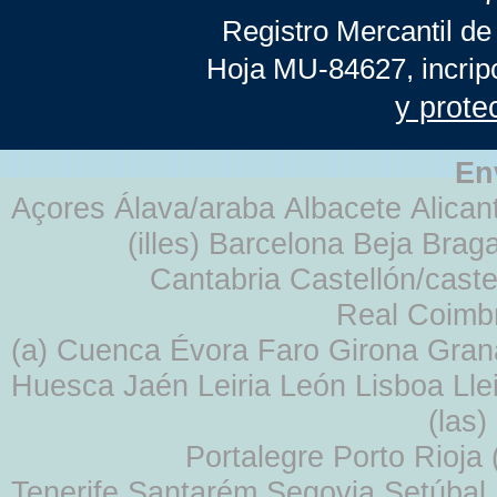
Registro Mercantil de
Hoja MU-84627, incrip
y prote
En
Açores Álava/araba Albacete Alicant
(illes) Barcelona Beja Br
Cantabria Castellón/cast
Real Coimb
(a) Cuenca Évora Faro Girona Gra
Huesca Jaén Leiria León Lisboa Lle
(las
Portalegre Porto Rioja
Tenerife Santarém Segovia Setúbal S