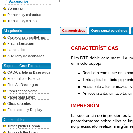
Accesorios
Serigrafía
Planchas y calandras
Transfers y vinilos
Maquinaria
Características
Otros tamaños/colores
Cortadoras y guillotinas
Encuadernación
CARACTERÍSTICAS
Laminación
Auxiliar y de acabados
Film DTF doble cara mate. La im
en modo espejo.
Soportes Gran Formato
CAD/Cartelería Base agua
Recubrimiento mate en ambos 
Fotográficos Base agua
Tinta aplicable: tinta pigmen
Fine Art Base agua
Resistente a los arañazos, si
Papel ecosolvente
Antideslizante, sin aceite, si
Papel para Látex
Otros soportes
IMPRESIÓN
Expositores y Display
La secuencia de impresión es la 
Consumibles
posteriormente sobre ellos se i
no precisando realizar
ningún r
Tintas plotter Canon
Tintas plotter Epson