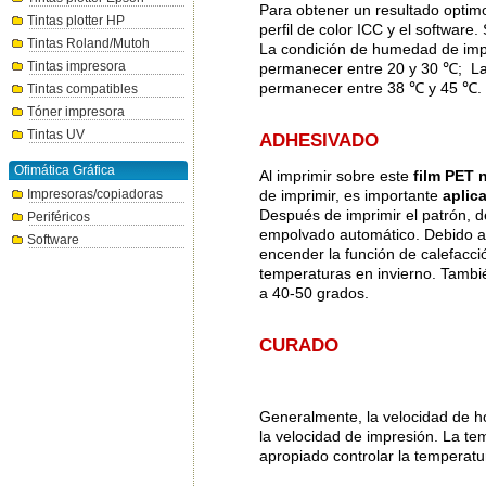
Para obtener un resultado optimo
Tintas plotter HP
perfil de color ICC y el software.
Tintas Roland/Mutoh
La condición de humedad de imp
Tintas impresora
permanecer entre 20 y 30 ℃; La 
permanecer entre 38 ℃ y 45 ℃.
Tintas compatibles
Tóner impresora
Tintas UV
ADHESIVADO
Ofimática Gráfica
Al imprimir sobre este
film PET
Impresoras/copiadoras
de imprimir, es importante
aplic
Después de imprimir el patrón, de
Periféricos
empolvado automático. Debido a l
Software
encender la función de calefacci
temperaturas en invierno. Tambi
a 40-50 grados.
CURADO
Generalmente, la velocidad de h
la velocidad de impresión. La te
apropiado controlar la temperatur