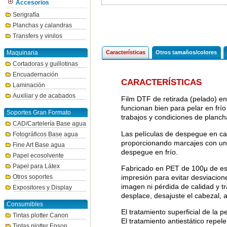
Accesorios
Serigrafía
Planchas y calandras
Transfers y vinilos
Maquinaria
Características
Otros tamaños/colores
Cortadoras y guillotinas
Encuadernación
CARACTERÍSTICAS
Laminación
Auxiliar y de acabados
Film DTF de retirada (pelado) en
funcionan bien para pelar en frío
Soportes Gran Formato
trabajos y condiciones de planch
CAD/Cartelería Base agua
Las películas de despegue en ca
Fotográficos Base agua
proporcionando marcajes con un 
Fine Art Base agua
despegue en frío.
Papel ecosolvente
Papel para Látex
Fabricado en PET de 100μ de es
impresión para evitar desviacio
Otros soportes
imagen ni pérdida de calidad y t
Expositores y Display
desplace, desajuste el cabezal, 
Consumibles
El tratamiento superficial de la 
Tintas plotter Canon
El tratamiento antiestático repele 
Tintas plotter Epson