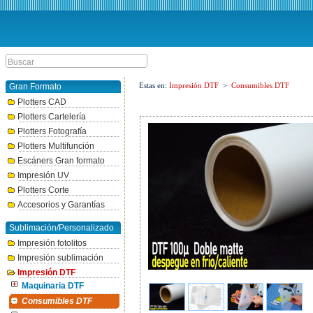
Estas en:
Impresión DTF
>
Consumibles DTF
Gran Formato
Plotters CAD
Plotters Cartelería
Plotters Fotografía
Plotters Multifunción
Escáners Gran formato
Impresión UV
Plotters Corte
Accesorios y Garantías
Sublimación/Personalizado
Impresión fotolitos
Impresión sublimación
Impresión DTF
Maquinaria DTF
Consumibles DTF