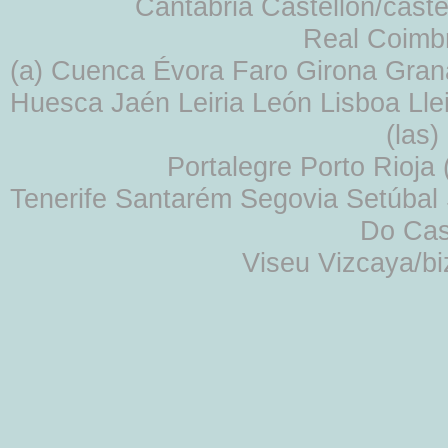
Cantabria Castellón/cast
Real Coimb
(a) Cuenca Évora Faro Girona Gra
Huesca Jaén Leiria León Lisboa Lle
(las
Portalegre Porto Rioja
Tenerife Santarém Segovia Setúbal S
Do Cas
Viseu Vizcaya/b