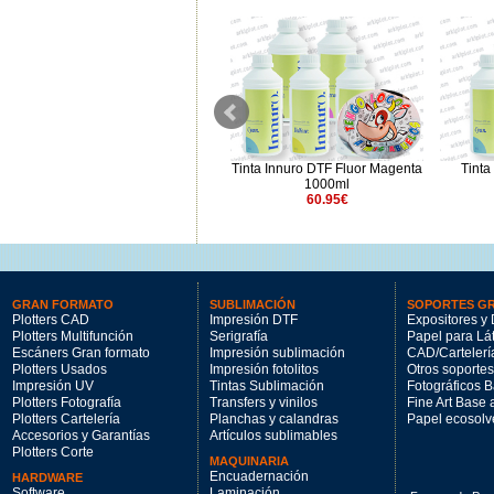
Tinta Innuro DTF Negro 1000ml
Tinta Innuro DTF Fluor Magenta
Tinta
39.89€
1000ml
60.95€
GRAN FORMATO
SUBLIMACIÓN
SOPORTES G
Plotters CAD
Impresión DTF
Expositores y 
Plotters Multifunción
Serigrafía
Papel para Lá
Escáners Gran formato
Impresión sublimación
CAD/Cartelerí
Plotters Usados
Impresión fotolitos
Otros soportes
Impresión UV
Tintas Sublimación
Fotográficos 
Plotters Fotografía
Transfers y vinilos
Fine Art Base
Plotters Cartelería
Planchas y calandras
Papel ecosolv
Accesorios y Garantías
Artículos sublimables
Plotters Corte
MAQUINARIA
Encuadernación
HARDWARE
Software
Laminación