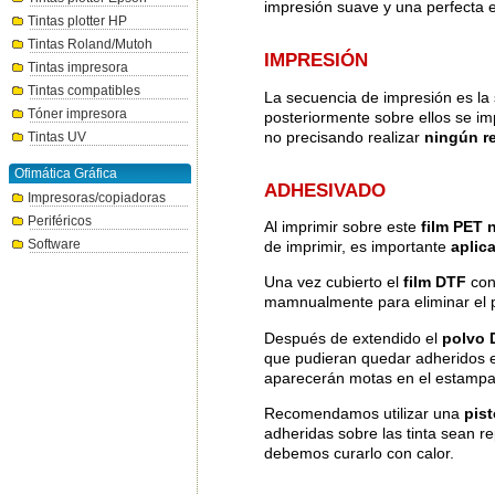
impresión suave y una perfecta 
Tintas plotter HP
Tintas Roland/Mutoh
IMPRESIÓN
Tintas impresora
Tintas compatibles
La secuencia de impresión es la 
Tóner impresora
posteriormente sobre ellos se i
no precisando realizar
ningún r
Tintas UV
Ofimática Gráfica
ADHESIVADO
Impresoras/copiadoras
Periféricos
Al imprimir sobre este
film PET
Software
de imprimir, es importante
aplic
Una vez cubierto el
film DTF
con
mamnualmente para eliminar el p
Después de extendido el
polvo 
que pudieran quedar adheridos e
aparecerán motas en el estampad
Recomendamos utilizar una
pist
adheridas sobre las tinta sean rep
debemos curarlo con calor.