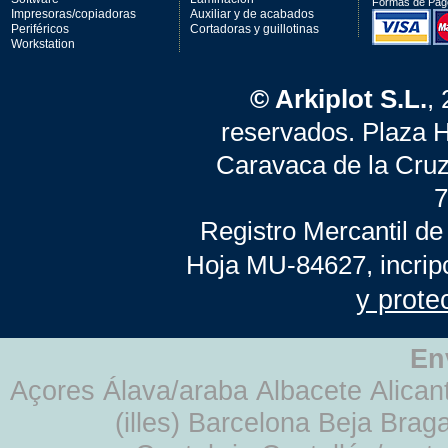
Formas de Pag
Impresoras/copiadoras
Auxiliar y de acabados
Periféricos
Cortadoras y guillotinas
Workstation
© Arkiplot S.L.
,
reservados. Plaza 
Caravaca de la Cruz
7
Registro Mercantil de
Hoja MU-84627, incrip
y prote
En
Açores Álava/araba Albacete Alicant
(illes) Barcelona Beja Br