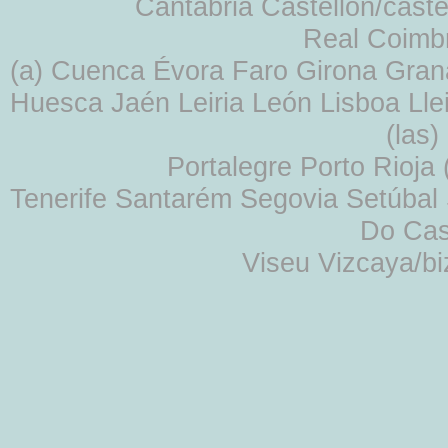
Cantabria Castellón/cast
Real Coimb
(a) Cuenca Évora Faro Girona Gra
Huesca Jaén Leiria León Lisboa Lle
(las
Portalegre Porto Rioja
Tenerife Santarém Segovia Setúbal S
Do Cas
Viseu Vizcaya/b