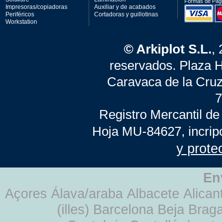
Formas de Pag
Impresoras/copiadoras
Auxiliar y de acabados
Periféricos
Cortadoras y guillotinas
Workstation
© Arkiplot S.L.
,
reservados. Plaza 
Caravaca de la Cruz
7
Registro Mercantil de
Hoja MU-84627, incrip
y prote
En
Açores Álava/araba Albacete Alicant
(illes) Barcelona Beja Br