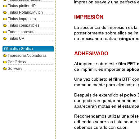
impresión suave y una perfecta 
Tintas plotter HP
Tintas Roland/Mutoh
IMPRESIÓN
Tintas impresora
Tintas compatibles
La secuencia de impresión es la 
Tóner impresora
posteriormente sobre ellos se i
no precisando realizar
ningún r
Tintas UV
Ofimática Gráfica
ADHESIVADO
Impresoras/copiadoras
Periféricos
Al imprimir sobre este
film PET
Software
de imprimir, es importante
aplic
Una vez cubierto el
film DTF
con
mamnualmente para eliminar el p
Después de extendido el
polvo 
que pudieran quedar adheridos e
aparecerán motas en el estampad
Recomendamos utilizar una
pist
adheridas sobre las tinta sean rep
debemos curarlo con calor.