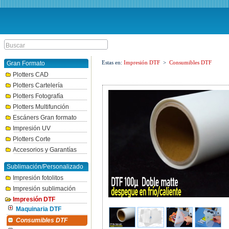
Estas en:
Impresión DTF
>
Consumibles DTF
Gran Formato
Plotters CAD
Plotters Cartelería
Plotters Fotografía
Plotters Multifunción
Escáners Gran formato
Impresión UV
Plotters Corte
Accesorios y Garantías
Sublimación/Personalizado
Impresión fotolitos
Impresión sublimación
Impresión DTF
Maquinaria DTF
Consumibles DTF