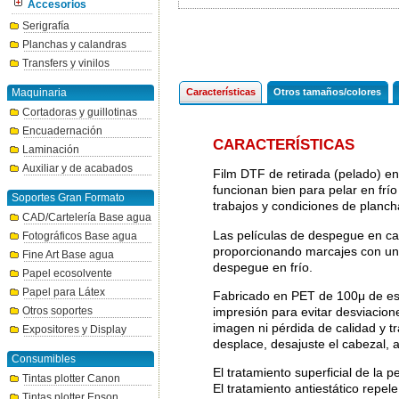
Accesorios
Serigrafía
Planchas y calandras
Transfers y vinilos
Maquinaria
Características
Otros tamaños/colores
Cortadoras y guillotinas
Encuadernación
CARACTERÍSTICAS
Laminación
Auxiliar y de acabados
Film DTF de retirada (pelado) en
funcionan bien para pelar en frío
Soportes Gran Formato
trabajos y condiciones de planch
CAD/Cartelería Base agua
Las películas de despegue en ca
Fotográficos Base agua
proporcionando marcajes con un 
Fine Art Base agua
despegue en frío.
Papel ecosolvente
Papel para Látex
Fabricado en PET de 100μ de es
impresión para evitar desviacio
Otros soportes
imagen ni pérdida de calidad y t
Expositores y Display
desplace, desajuste el cabezal, 
Consumibles
El tratamiento superficial de la 
Tintas plotter Canon
El tratamiento antiestático repele 
Tintas plotter Epson