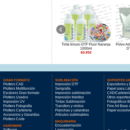
AlbaChem®VLR Disolvente
Tinta Innuro DTF Fluor Naranja
Polvo Ad
removedor vinilo y DTF
1000ml
D
28€
60.95€
GRAN FORMATO
SUBLIMACIÓN
SOPORTES G
Plotters CAD
Impresión DTF
Expositores y 
Plotters Multifunción
Serigrafía
Papel para Lá
Escáners Gran formato
Impresión sublimación
CAD/Cartelerí
Plotters Usados
Impresión fotolitos
Otros soportes
Impresión UV
Tintas Sublimación
Fotográficos 
Plotters Fotografía
Transfers y vinilos
Fine Art Base
Plotters Cartelería
Planchas y calandras
Papel ecosolv
Accesorios y Garantías
Artículos sublimables
Plotters Corte
MAQUINARIA
Encuadernación
HARDWARE
Software
Laminación